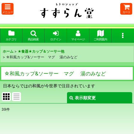
メニュー
カート
カテゴリ
商品検索
ログイン
マイページ
ご利用案内
ホーム
>
★食器★カップ＆ソーサー他
>
☆和風カップ&ソーサー マグ 湯のみなど
☆和風カップ&ソーサー マグ 湯のみなど
日本ならではの和風が今世界で注目されています
表示順変更
閉じる
39
件
表示数
:
在庫あり