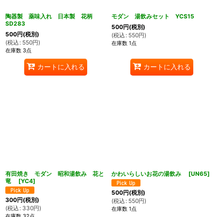
陶器製 薬味入れ 日本製 花柄
モダン 湯飲みセット YCS15
SD283
500
円
(税別)
500
円
(税別)
(
税込
:
550
円
)
(
税込
:
550
円
)
在庫数 1点
在庫数 3点
カートに入れる
カートに入れる
有田焼き モダン 昭和湯飲み 花と
かわいらしいお花の湯飲み
[
UN65
]
竜
[
YC4
]
500
円
(税別)
300
円
(税別)
(
税込
:
550
円
)
(
税込
:
330
円
)
在庫数 1点
在庫数 32点