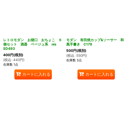
レトロモダン お猪口 おちょこ ６
モダン 有田焼カップ&ソーサー 和
個セット 酒器 ベージュ系 nis
風手書き C179
SD493
500
円
(税別)
400
円
(税別)
(
税込
:
550
円
)
(
税込
:
440
円
)
在庫数 3点
在庫数 1点
カートに入れる
カートに入れる