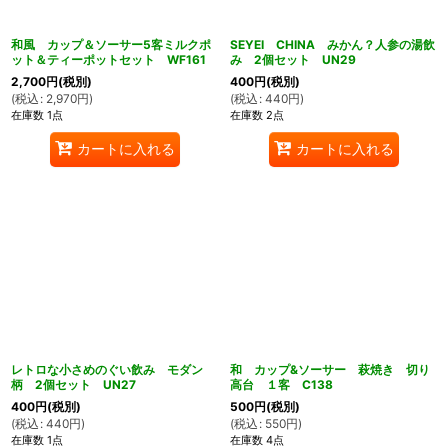
和風 カップ＆ソーサー5客ミルクポ
SEYEI CHINA みかん？人参の湯飲
ット＆ティーポットセット WF161
み 2個セット UN29
2,700
円
(税別)
400
円
(税別)
(
税込
:
2,970
円
)
(
税込
:
440
円
)
在庫数 1点
在庫数 2点
カートに入れる
カートに入れる
レトロな小さめのぐい飲み モダン
和 カップ&ソーサー 萩焼き 切り
柄 2個セット UN27
高台 １客 C138
400
円
(税別)
500
円
(税別)
(
税込
:
440
円
)
(
税込
:
550
円
)
在庫数 1点
在庫数 4点