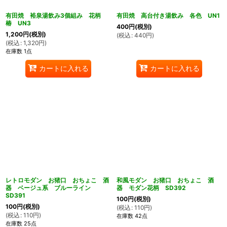
有田焼 裕泉湯飲み3個組み 花柄
有田焼 高台付き湯飲み 各色 UN1
椿 UN3
400
円
(税別)
1,200
円
(税別)
(
税込
:
440
円
)
(
税込
:
1,320
円
)
在庫数 1点
カートに入れる
カートに入れる
レトロモダン お猪口 おちょこ 酒
和風モダン お猪口 おちょこ 酒
器 ベージュ系 ブルーライン
器 モダン花柄 SD392
SD391
100
円
(税別)
100
円
(税別)
(
税込
:
110
円
)
(
税込
:
110
円
)
在庫数 42点
在庫数 25点