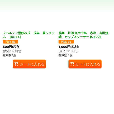
並び順
:
絞り込む
ノベルティ湯飲み戌 戌年 翼システ
雅峯 灶師 丸幸中島 赤津 有田焼
ム
[
UN64
]
緑 カップ＆ソーサー
[
C500
]
500
円
(税別)
1,000
円
(税別)
(
税込
:
550
円
)
(
税込
:
1,100
円
)
在庫数 1点
在庫数 3点
カートに入れる
カートに入れる