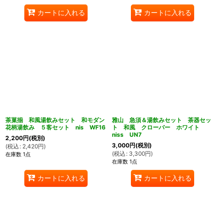
カートに入れる
カートに入れる
茶菓揃 和風湯飲みセット 和モダン
雅山 急須＆湯飲みセット 茶器セッ
花柄湯飲み ５客セット nis WF16
ト 和風 クローバー ホワイト
niss UN7
2,200
円
(税別)
3,000
円
(税別)
(
税込
:
2,420
円
)
(
税込
:
3,300
円
)
在庫数 1点
在庫数 1点
カートに入れる
カートに入れる