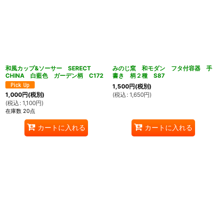
和風カップ&ソーサー SERECT
みのじ窯 和モダン フタ付容器 手
CHINA 白藍色 ガーデン柄 C172
書き 柄２種 S87
1,500
円
(税別)
(
税込
:
1,650
円
)
1,000
円
(税別)
(
税込
:
1,100
円
)
在庫数 20点
カートに入れる
カートに入れる