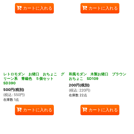
カートに入れる
カートに入れる
レトロモダン お猪口 おちょこ グ
和風モダン 木製お猪口 ブラウン
リーン系 青磁色 ５個セット
おちょこ SD109
SD390
200
円
(税別)
500
円
(税別)
(
税込
:
220
円
)
(
税込
:
550
円
)
在庫数 22点
在庫数 1点
カートに入れる
カートに入れる