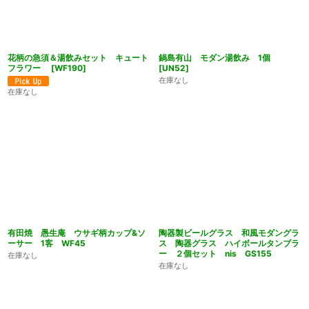
花柄の急須＆湯飲みセット キュート
鍋島有山 モダン湯飲み 1個
フラワー
[
WF190
]
[
UN52
]
在庫なし
在庫なし
有田焼 愚生庵 ウサギ柄カップ&ソ
陶器製ビールグラス 和風モダングラ
ーサー 1客 WF45
ス 陶器グラス ハイボールタンブラ
ー ２個セット nis GS155
在庫なし
在庫なし