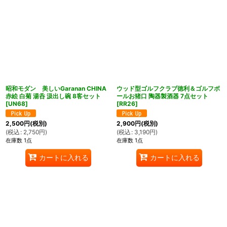
昭和モダン 美しいGaranan CHINA
ウッド型ゴルフクラブ徳利＆ゴルフボ
赤絵 白菊 湯呑 汲出し碗 8客セット
ールお猪口 陶器製酒器 7点セット
[
UN68
]
[
RR26
]
2,500
円
(税別)
2,900
円
(税別)
(
税込
:
2,750
円
)
(
税込
:
3,190
円
)
在庫数 1点
在庫数 1点
カートに入れる
カートに入れる