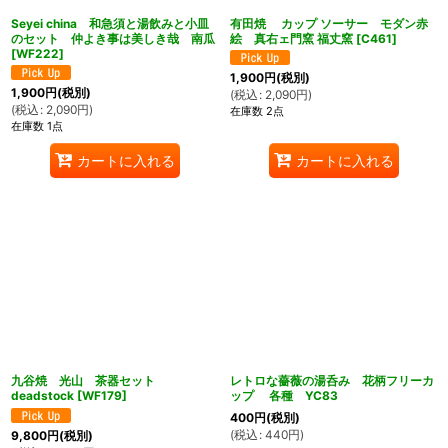
Seyei china 和急須と湯飲みと小皿
有田焼 カップ ソーサー モダン赤
のセット 仲よき事は美しき哉 南瓜
絵 真右ェ門窯 福丈窯
[
C461
]
[
WF222
]
1,900
円
(税別)
1,900
円
(税別)
(
税込
:
2,090
円
)
(
税込
:
2,090
円
)
在庫数 2点
在庫数 1点
カートに入れる
カートに入れる
九谷焼 光山 茶器セット
レトロな薔薇の湯呑み 花柄フリーカ
deadstock
[
WF179
]
ップ 各種 YC83
400
円
(税別)
(
税込
:
440
円
)
9,800
円
(税別)