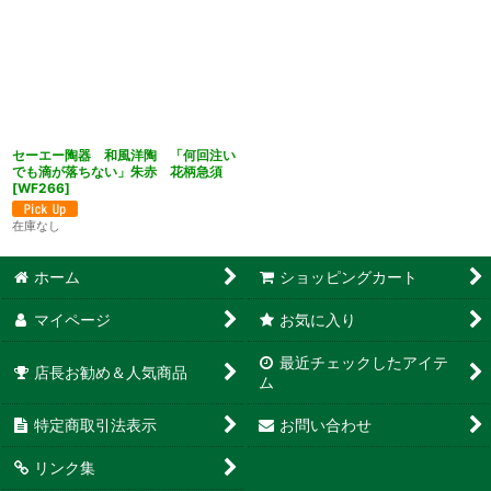
セーエー陶器 和風洋陶 「何回注い
でも滴が落ちない」朱赤 花柄急須
[
WF266
]
在庫なし
ホーム
ショッピングカート
マイページ
お気に入り
最近チェックしたアイテ
店長お勧め＆人気商品
ム
特定商取引法表示
お問い合わせ
リンク集