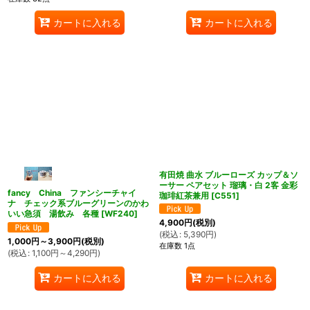
カートに入れる
カートに入れる
有田焼 曲水 ブルーローズ カップ＆ソ
ーサー ペアセット 瑠璃・白 2客 金彩
fancy China ファンシーチャイ
珈琲紅茶兼用
[
C551
]
ナ チェック系ブルーグリーンのかわ
いい急須 湯飲み 各種
[
WF240
]
4,900
円
(税別)
(
税込
:
5,390
円
)
1,000
円
～3,900
円
(税別)
在庫数 1点
(
税込
:
1,100
円
～4,290
円
)
カートに入れる
カートに入れる