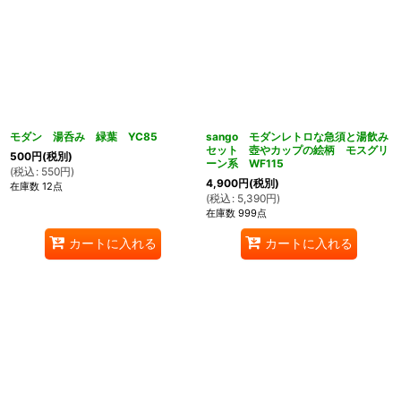
モダン 湯呑み 緑葉 YC85
sango モダンレトロな急須と湯飲み
セット 壺やカップの絵柄 モスグリ
500
円
(税別)
ーン系 WF115
(
税込
:
550
円
)
4,900
円
(税別)
在庫数 12点
(
税込
:
5,390
円
)
在庫数 999点
カートに入れる
カートに入れる