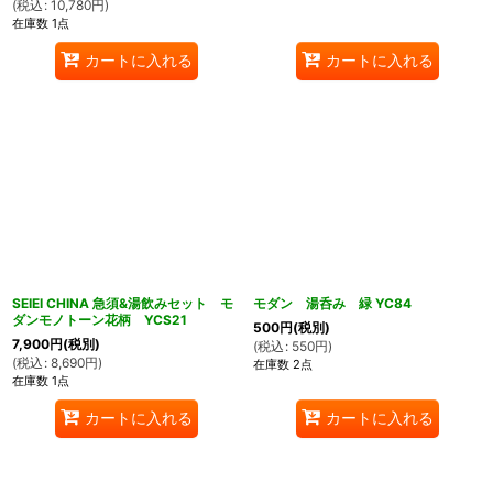
(
税込
:
10,780
円
)
在庫数 1点
カートに入れる
カートに入れる
SEIEI CHINA 急須&湯飲みセット モ
モダン 湯呑み 緑 YC84
ダンモノトーン花柄 YCS21
500
円
(税別)
7,900
円
(税別)
(
税込
:
550
円
)
(
税込
:
8,690
円
)
在庫数 2点
在庫数 1点
カートに入れる
カートに入れる