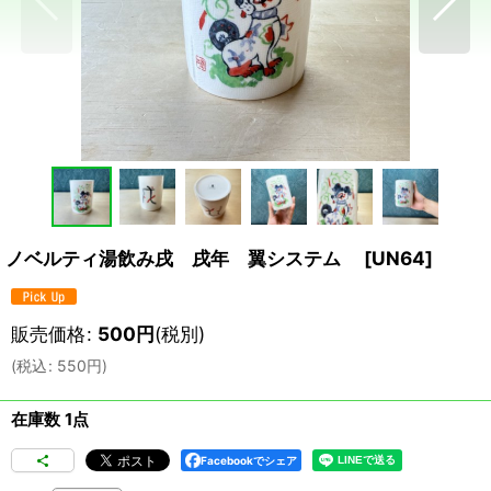
ノベルティ湯飲み戌 戌年 翼システム
[
UN64
]
販売価格
:
500
円
(税別)
(
税込
:
550
円
)
在庫数 1点
Facebookでシェア