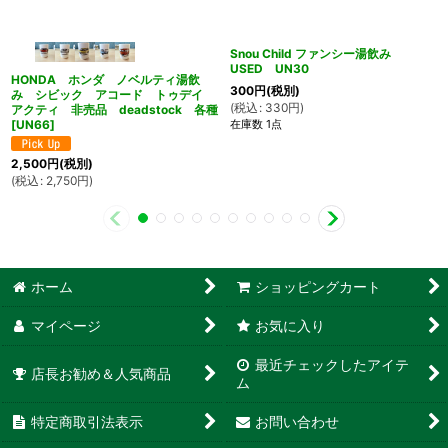
Snou Child ファンシー湯飲み
USED UN30
HONDA ホンダ ノベルティ湯飲
300
円
(税別)
み シビック アコード トゥデイ
(
税込
:
330
円
)
アクティ 非売品 deadstock 各種
在庫数 1点
[
UN66
]
2,500
円
(税別)
(
税込
:
2,750
円
)
ホーム
ショッピングカート
マイページ
お気に入り
最近チェックしたアイテ
店長お勧め＆人気商品
ム
特定商取引法表示
お問い合わせ