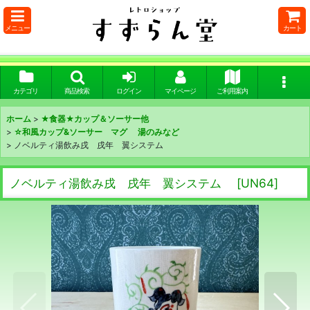
メニュー
カート
カテゴリ
商品検索
ログイン
マイページ
ご利用案内
ホーム
>
★食器★カップ＆ソーサー他
>
☆和風カップ&ソーサー マグ 湯のみなど
>
ノベルティ湯飲み戌 戌年 翼システム
ノベルティ湯飲み戌 戌年 翼システム
[
UN64
]