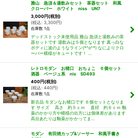
雅山 急須＆湯飲みセット 茶器セット 和風
クローバー ホワイト niss UN7
3,000
円
(税別)
(
税込
:
3,300
円
)
在庫数 1点
デッドストック未使用品 雅山 急須と湯飲みの茶
器セットです 湯飲みは５個となります 真っ白な
ボディに波のようなライン(*^o^*) なによりクロ
ーバー模様がキュートです！ …
レトロモダン お猪口 おちょこ ６個セット
酒器 ベージュ系 nis SD493
400
円
(税別)
(
税込
:
440
円
)
在庫数 1点
新古品 モダンなお猪口です ６個セットとなりま
す サイズ 高さ 約５ｃｍ 直径 約６ｃｍ 釉
薬のかかり方や模様の出方には個体差があります
高台あたりは釉薬がかかってま…
モダン 有田焼カップ&ソーサー 和風手書き