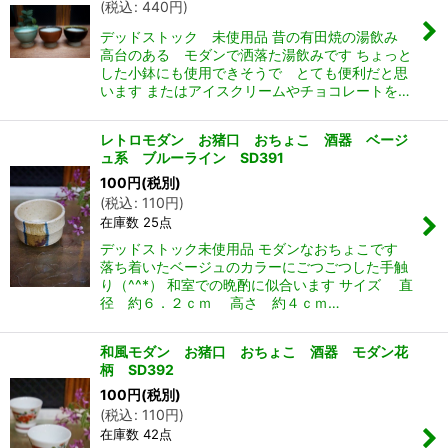
(
税込
:
440
円
)
デッドストック 未使用品 昔の有田焼の湯飲み
高台のある モダンで洒落た湯飲みです ちょっと
した小鉢にも使用できそうで とても便利だと思
います またはアイスクリームやチョコレートを…
レトロモダン お猪口 おちょこ 酒器 ベージ
ュ系 ブルーライン SD391
100
円
(税別)
(
税込
:
110
円
)
在庫数 25点
デッドストック未使用品 モダンなおちょこです
落ち着いたベージュのカラーにごつごつした手触
り（^^*） 和室での晩酌に似合います サイズ 直
径 約６．２ｃｍ 高さ 約４ｃｍ…
和風モダン お猪口 おちょこ 酒器 モダン花
柄 SD392
100
円
(税別)
(
税込
:
110
円
)
在庫数 42点