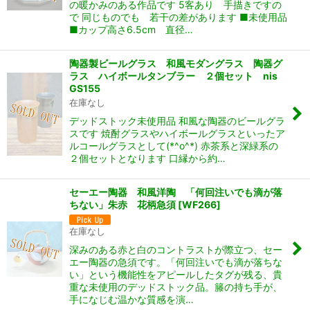
の暖かみのある作品です 5客あり 手描きですの
で 同じものでも 若干の差があります ■未使用品
■カップ高さ6.5cm 直径…
陶器製ビールグラス 和風モダングラス 陶器グ
ラス ハイボールタンブラー ２個セット nis
GS155
在庫なし
デッドストック未使用品 和風な陶器のビールグラ
スです 焼酎グラスやハイボールグラスといったア
ルコールグラスとして(*^o^*) 赤茶系と深緑系の
２個セットとなります 口縁から約…
セーエー陶器 和風洋陶 「何回注いでも滴が落
ちない」朱赤 花柄急須
[
WF266
]
在庫なし
深みのある赤と白のコントラストが際立つ、セー
エー陶器の急須です。「何回注いでも滴が落ちな
い」という機能性をアピールしたタグが残る、貴
重な未使用のデッドストック品。籐の持ち手が、
手になじむ温かな質感を演…