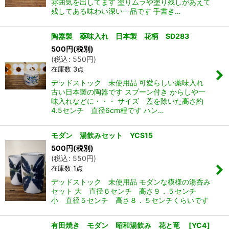
雰囲気を出してます 塗りムラや塗り残しがあえて
残してある味わい深い一品です 手書き…
陶器製 薬味入れ 日本製 花柄 SD283
500
円
(税別)
(
税込
:
550
円
)
在庫数 3点
デッドストック 未使用品 可愛らしい薬味入れ
古い日本製の陶器です スプーン付き からしや一
味入れなどに・・・ サイズ 蓋を除いた高さ約
4.5センチ 直径6cm程です ハン…
モダン 湯飲みセット YCS15
500
円
(税別)
(
税込
:
550
円
)
在庫数 1点
デッドストック 未使用品 モダンな模様の湯呑み
セット 大 直径６センチ 高さ９．５センチ
小 直径５センチ 高さ８．５センチくらいです
有田焼き モダン 昭和湯飲み 花と竜
[
YC4
]