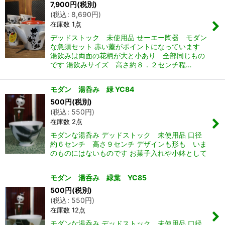
7,900
円
(税別)
(
税込
:
8,690
円
)
在庫数 1点
デッドストック 未使用品 せーエー陶器 モダン
な急須セット 赤い蓋がポイントになっています
湯飲みは両面の花柄が大と小あり 全部同じもの
です 湯飲みサイズ 高さ約８．２センチ程…
モダン 湯呑み 緑 YC84
500
円
(税別)
(
税込
:
550
円
)
在庫数 2点
モダンな湯呑み デッドストック 未使用品 口径
約６センチ 高さ９センチ デザインも形も いま
のものにはないものです お菓子入れや小鉢として
モダン 湯呑み 緑葉 YC85
500
円
(税別)
(
税込
:
550
円
)
在庫数 12点
モダンな湯呑み デッドストック 未使用品 口径