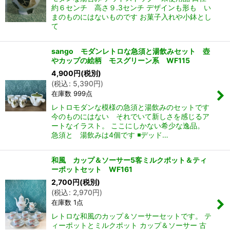
約６センチ 高さ９.3センチ デザインも形も い
まのものにはないものです お菓子入れや小鉢とし
て
sango モダンレトロな急須と湯飲みセット 壺
やカップの絵柄 モスグリーン系 WF115
4,900
円
(税別)
(
税込
:
5,390
円
)
在庫数 999点
レトロモダンな模様の急須と湯飲みのセットです
今のものにはない それでいて新しさを感じるア
ートなイラスト。 ここにしかない希少な逸品。
急須と 湯飲みは4個です ◾️デッド…
和風 カップ＆ソーサー5客ミルクポット＆ティ
ーポットセット WF161
2,700
円
(税別)
(
税込
:
2,970
円
)
在庫数 1点
レトロな和風のカップ＆ソーサーセットです。 テ
ィーポットとミルクポット カップ＆ソーサー 古