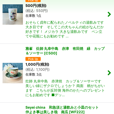
500
円
(税別)
並び順
:
(
税込
:
550
円
)
在庫数 1点
絞り込む
おそらく戌年に配られたノベルティの湯飲みです
大き目です そしてこの犬ちゃんの絵がなんだか
好きです！ メジカラ 大きな湯飲みです ペン立
てや花瓶にもお勧めです …
雅峯 灶師 丸幸中島 赤津 有田焼 緑 カップ
＆ソーサー
[
C500
]
1,000
円
(税別)
(
税込
:
1,100
円
)
在庫数 3点
灶師 丸幸中島 赤津焼 カップ＆ソーサーです
美しい緑にザクロでしょうか？ 両面 柄がちがい
ます こちらが反対側 海外のかたへのプレゼント
にもお勧めです ■デッ…
Seyei china 和急須と湯飲みと小皿のセット
仲よき事は美しき哉 南瓜
[
WF222
]