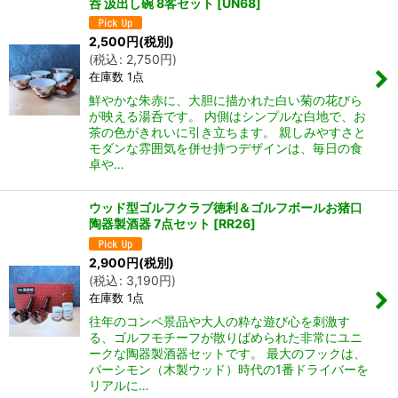
呑 汲出し碗 8客セット
[
UN68
]
2,500
円
(税別)
(
税込
:
2,750
円
)
在庫数 1点
鮮やかな朱赤に、大胆に描かれた白い菊の花びら
が映える湯呑です。 内側はシンプルな白地で、お
茶の色がきれいに引き立ちます。 親しみやすさと
モダンな雰囲気を併せ持つデザインは、毎日の食
卓や…
ウッド型ゴルフクラブ徳利＆ゴルフボールお猪口
陶器製酒器 7点セット
[
RR26
]
2,900
円
(税別)
(
税込
:
3,190
円
)
在庫数 1点
往年のコンペ景品や大人の粋な遊び心を刺激す
る、ゴルフモチーフが散りばめられた非常にユニ
ークな陶器製酒器セットです。 最大のフックは、
パーシモン（木製ウッド）時代の1番ドライバーを
リアルに…