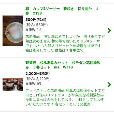
和 カップ&ソーサー 萩焼き 切り高台 １
客 C138
500
円
(税別)
(
税込
:
550
円
)
在庫数 4点
未使用品 古い萩焼きでしょうか 切り高台です
銘は読めません 和の落ち着いたカップ&ソーサー
です もともと箱入りだったため綺麗な状態です
箱は処分しました 価格は１客単位で…
茶菓揃 和風湯飲みセット 和モダン花柄湯飲
み ５客セット nis WF16
2,200
円
(税別)
(
税込
:
2,420
円
)
在庫数 1点
デッドストック未使用品 和風の湯飲揃セットです
白とこげ茶のコントラストが印象的な花柄湯飲み
受皿は葉っぱの形をしており、小皿としてもお使
いいただけます ５客セットとしての販売…