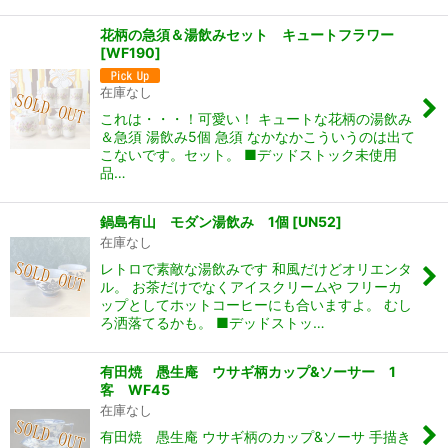
花柄の急須＆湯飲みセット キュートフラワー
[
WF190
]
在庫なし
これは・・・！可愛い！ キュートな花柄の湯飲み
＆急須 湯飲み5個 急須 なかなかこういうのは出て
こないです。セット。 ■デッドストック未使用
品…
鍋島有山 モダン湯飲み 1個
[
UN52
]
在庫なし
レトロで素敵な湯飲みです 和風だけどオリエンタ
ル。 お茶だけでなくアイスクリームや フリーカ
ップとしてホットコーヒーにも合いますよ。 むし
ろ洒落てるかも。 ■デッドストッ…
有田焼 愚生庵 ウサギ柄カップ&ソーサー 1
客 WF45
在庫なし
有田焼 愚生庵 ウサギ柄のカップ&ソーサ 手描き