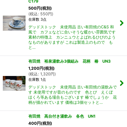
C179
500
円
(税別)
(
税込
:
550
円
)
在庫数 3点
デッドストック 未使用品 古い有田焼のC&S 和
風で カフェなどに合いそうな暖かい雰囲気です
素材の特徴上 カンニュウとよばれるひびのよう
なものがありますが これは製造上のもので も
と…
有田焼 裕泉湯飲み3個組み 花柄 椿 UN3
1,200
円
(税別)
(
税込
:
1,320
円
)
在庫数 1点
デッドストック 未使用品 古い有田焼の湯飲みで
す 未使用ですが昔のものです 色とび えくぼ
ほくろ等ある場合もございます 椿でしょうか 花
柄が描かれています 価格は3個セットと…
有田焼 高台付き湯飲み 各色 UN1
400
円
(税別)