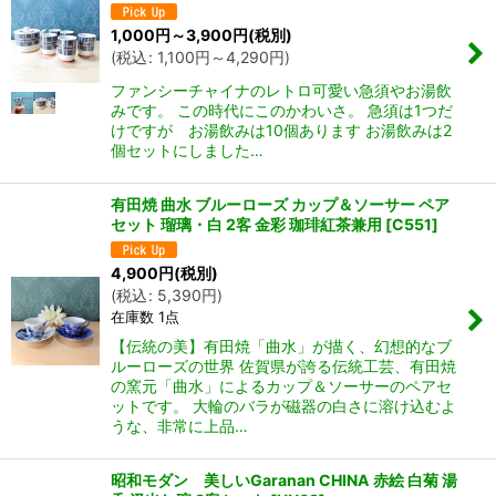
1,000
円
～3,900
円
(税別)
(
税込
:
1,100
円
～4,290
円
)
ファンシーチャイナのレトロ可愛い急須やお湯飲
みです。 この時代にこのかわいさ。 急須は1つだ
けですが お湯飲みは10個あります お湯飲みは2
個セットにしました…
有田焼 曲水 ブルーローズ カップ＆ソーサー ペア
セット 瑠璃・白 2客 金彩 珈琲紅茶兼用
[
C551
]
4,900
円
(税別)
(
税込
:
5,390
円
)
在庫数 1点
【伝統の美】有田焼「曲水」が描く、幻想的なブ
ルーローズの世界 佐賀県が誇る伝統工芸、有田焼
の窯元「曲水」によるカップ＆ソーサーのペアセ
ットです。 大輪のバラが磁器の白さに溶け込むよ
うな、非常に上品…
昭和モダン 美しいGaranan CHINA 赤絵 白菊 湯