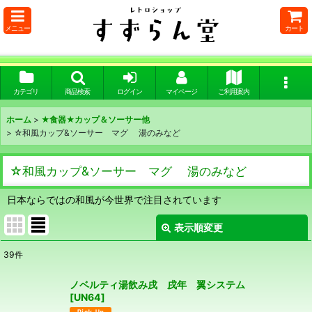
メニュー
カート
カテゴリ
商品検索
ログイン
マイページ
ご利用案内
ホーム
>
★食器★カップ＆ソーサー他
>
☆和風カップ&ソーサー マグ 湯のみなど
☆和風カップ&ソーサー マグ 湯のみなど
日本ならではの和風が今世界で注目されています
表示順変更
閉じる
39
件
表示数
:
ノベルティ湯飲み戌 戌年 翼システム
[
UN64
]
在庫あり