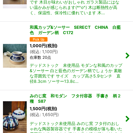
です 木目が味わいがおしゃれ ガラス製品にはな
い温かみが感じられます(*^o^) 木は断熱性が高
く、保温性、保冷性に優れています 木…
和風カップ&ソーサー SERECT CHINA 白藍
色 ガーデン柄 C172
1,000
円
(税別)
(
税込
:
1,100
円
)
在庫数 20点
デッドストック 未使用品 モダンな和風のカップ
&ソーサー 白と藍色のガーデン柄でしょうか 素敵
な雰囲気です サイズ カップ高さ5.9センチ 直
径8.3cm ソーサー13.8c…
みのじ窯 和モダン フタ付容器 手書き 柄２
種 S87
1,500
円
(税別)
(
税込
:
1,650
円
)
デッドストック未使用品 みのじ窯 フタ付のおし
ゃれな陶器製容器です 手書きの模様が落ち着いた