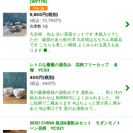
[
WF179
]
9,800
円
(税別)
(
税込
:
10,780
円
)
在庫数 1点
九谷焼 光山 古い茶器セットです 木箱入りでし
たが 破損があり処分済 九谷焼はもちろん高級品
です こちらも美しい模様 よくみられる貫入もあ
ります ■…
レトロな薔薇の湯呑み 花柄フリーカップ 各
種 YC83
400
円
(税別)
(
税込
:
440
円
)
昔の薔薇模様の湯飲みです 湯飲み。。。和と洋の
組み合わせは 昭和時代によくみられました。 同
じ絵柄で二種あります Aはちょっと背が高く厚み
あり Bは薄口です 昔のお湯飲みで…
SEIEI CHINA 急須&湯飲みセット モダンモノト
ーン花柄 YCS21