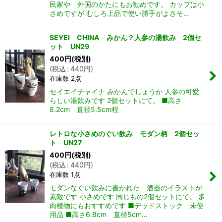
民家や 外国のかたにもお勧めです。 カップは小
さめですが むしろ上品で使い勝手がよさそ…
SEYEI CHINA みかん？人参の湯飲み 2個セ
ット UN29
400
円
(税別)
(
税込
:
440
円
)
在庫数 2点
セイエイチャイナ みかんでしょうか 人参の可愛
らしい湯飲みです 2個セットにて。 ■高さ
8.2cm 直径5.5cm程
レトロな小さめのぐい飲み モダン柄 2個セッ
ト UN27
400
円
(税別)
(
税込
:
440
円
)
在庫数 1点
モダンなぐい飲みに書かれた 酒器のイラストが
素敵です 小さめです 同じもの2個セットにて。 多
肉植物にもおすすめです ■デッドストック 未使
用品 ■高さ6.8cm 直径5cm…