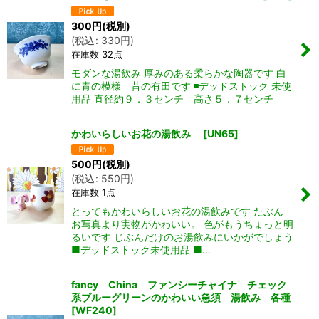
300
円
(税別)
(
税込
:
330
円
)
在庫数 32点
モダンな湯飲み 厚みのある柔らかな陶器です 白
に青の模様 昔の有田です ◾️デッドストック 未使
用品 直径約９．３センチ 高さ５．７センチ
かわいらしいお花の湯飲み
[
UN65
]
500
円
(税別)
(
税込
:
550
円
)
在庫数 1点
とってもかわいらしいお花の湯飲みです たぶん
お写真より実物がかわいい。 色がもうちょっと明
るいです じぶんだけのお湯飲みにいかがでしょう
■デッドストック未使用品 ■…
fancy China ファンシーチャイナ チェック
系ブルーグリーンのかわいい急須 湯飲み 各種
[
WF240
]