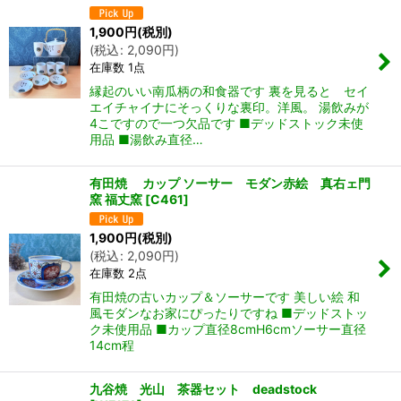
1,900
円
(税別)
(
税込
:
2,090
円
)
在庫数 1点
縁起のいい南瓜柄の和食器です 裏を見ると セイ
エイチャイナにそっくりな裏印。洋風。 湯飲みが
4こですので一つ欠品です ■デッドストック未使
用品 ■湯飲み直径…
有田焼 カップ ソーサー モダン赤絵 真右ェ門
窯 福丈窯
[
C461
]
1,900
円
(税別)
(
税込
:
2,090
円
)
在庫数 2点
有田焼の古いカップ＆ソーサーです 美しい絵 和
風モダンなお家にぴったりですね ■デッドストッ
ク未使用品 ■カップ直径8cmH6cmソーサー直径
14cm程
九谷焼 光山 茶器セット deadstock