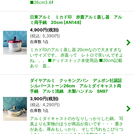
■26cm3.6ℓ
日東アルミ ミカド印 赤蓋アルミ蒸し器 アル
ミ両手鍋 20cm
[
AN148
]
4,900
円
(税別)
(
税込
:
5,390
円
)
在庫数 1点
ミカド印のアルミ蒸し器 20cmなので大きすぎな
いサイズです。 赤蓋って レトロで良いんですよ
ね。。。 ■デッドストック未使用品 ■20cm記載
あり 蓋…
ダイヤアルミ クッキングパン デュポン社認証
シルバーストーン26cm アルミダイキャスト両
手鍋 アルミ浅鍋 木製ハンドル SN97
3,900
円
(税別)
(
税込
:
4,290
円
)
在庫数 1点
アルミダイキャストのかなりしっかりした鍋。 写
真よりも実物のほうが商品が良いです・・・ 重さ
がある。厚みもしっかり。 そして汚れもこびりつ