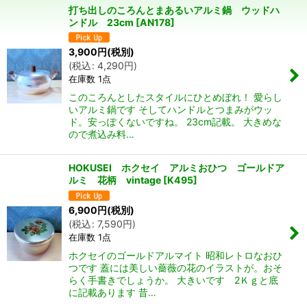
打ち出しのころんとまあるいアルミ鍋 ウッドハ
並び順
:
ンドル 23cm
[
AN178
]
3,900
円
(税別)
絞り込む
(
税込
:
4,290
円
)
在庫数 1点
このころんとしたスタイルにひとめぼれ！ 愛らし
いアルミ鍋です そしてハンドルとつまみがウッ
ド。安っぽくないですね。 23cm記載。 大きめな
ので煮込み料…
HOKUSEI ホクセイ アルミおひつ ゴールドア
ルミ 花柄 vintage
[
K495
]
6,900
円
(税別)
(
税込
:
7,590
円
)
在庫数 1点
ホクセイのゴールドアルマイト 昭和レトロなおひ
つです 蓋には美しい薔薇の花のイラストが。おそ
らく手書きでしょうか。 大きいです 2Ｋｇと底
に記載あります 昔…