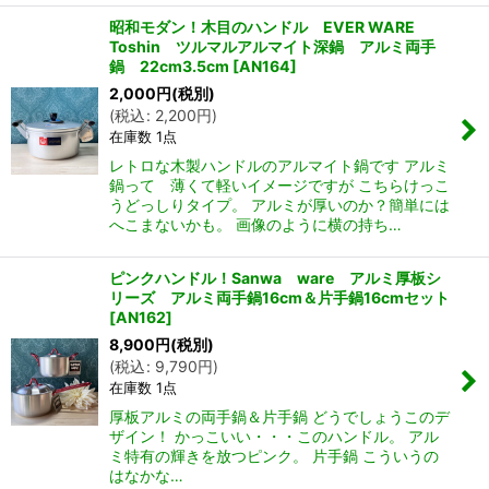
昭和モダン！木目のハンドル EVER WARE
Toshin ツルマルアルマイト深鍋 アルミ両手
鍋 22cm3.5cm
[
AN164
]
2,000
円
(税別)
(
税込
:
2,200
円
)
在庫数 1点
レトロな木製ハンドルのアルマイト鍋です アルミ
鍋って 薄くて軽いイメージですが こちらけっこ
うどっしりタイプ。 アルミが厚いのか？簡単には
へこまないかも。 画像のように横の持ち…
ピンクハンドル！Sanwa ware アルミ厚板シ
リーズ アルミ両手鍋16cm＆片手鍋16cmセット
[
AN162
]
8,900
円
(税別)
(
税込
:
9,790
円
)
在庫数 1点
厚板アルミの両手鍋＆片手鍋 どうでしょうこのデ
ザイン！ かっこいい・・・このハンドル。 アル
ミ特有の輝きを放つピンク。 片手鍋 こういうの
はなかな…