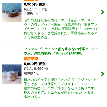
6,900
円
(税別)
(
税込
:
7,590
円
)
在庫数 1点
昭和の主婦たちの憧れ、マル球産業（マルキュ
ウ）のロングセラー製品「万能調理鍋（健康フラ
イヤー）」です。 当時の実演販売で「これ一つで
何でもできる」と絶賛された、重厚感あふれるア
ルミ鋳物製の逸…
フジマル プロライン：熱を逃さない特厚アルミニ
ウム、深型両手鍋 18cm３ℓ
[
AN186
]
5,900
円
(税別)
(
税込
:
6,490
円
)
在庫数 1点
日本の台所を支え続けてきた名門「フジマル」が
手がける、プロ仕様の「プロライン」シリーズ。
最大の特徴は、その「特厚」な造りにあります。
厚みのあるアルミニウムが熱をたっぷりと蓄え、
食材の芯…