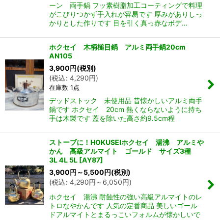
ーン 両手鍋 フッ素樹脂加工コーティングで料理
がこびりつかず手入れが容易です 厚みがありしっ
かりとした作りです 目を引く真っ赤なボデ…
ホクセイ 木柄槌目鍋 アルミ両手鍋20cm
AN105
3,900
円
(税別)
(
税込
:
4,290
円
)
在庫数 1点
デッドストック 未使用品 昔懐かしいアルミ両手
鍋です ホクセイ 20cm 熱くならないように持ち
手は木製です 蓋を除いた高さ約9.5cm程
ストーブに！HOKUSEIホクセイ 湯沸 アルミや
かん 高級アルマイト ゴールド サイズ3種
3L 4L 5L
[
AY87
]
3,900
円
～5,500
円
(税別)
(
税込
:
4,290
円
～6,050
円
)
ホクセイ 湯沸 耐蝕性の強い高級アルマイトのレ
トロなやかんです 人気の定番商品 美しいゴール
ドアルマイトとまるっこいフォルムが懐かしいで