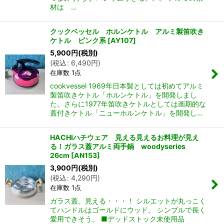
材は …
クックベッセル ホルンケトル アルミ製笛吹き
ケトル ピンク系
[
AY107
]
5,900
円
(税別)
(
税込
:
6,490
円
)
在庫数 1点
cookvessel 1969年日本製としては初めてアルミ
製笛吹きケトル「ホルンケトル」を開発しまし
た。さらに1977年笛吹きケトルとしては画期的な
蓋付きケトル「ニューホルンケトル」を開発し…
HACHIハチウェア 見える見えるお料理が見え
る！ガラス蓋アルミ両手鍋 woodyseries
26cm
[
AN153
]
3,900
円
(税別)
(
税込
:
4,290
円
)
在庫数 1点
ガラス蓋。見える・・・！ シルエットが丸っこく
てハンドルはゴールドにウッド。 シンプルで長く
愛用できそう。 ■デッドストック未使用品