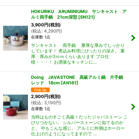
HOKURIKU ARUMINIUMU サンキャスト ア
ルミ両手鍋 21cm深型
[
SN121
]
3,900
円
(税別)
(
税込
:
4,290
円
)
在庫数 1点
サンキャスト 両手鍋 重厚な厚みでしっかり
しています！ 煮込み料理にぴったりの深さ。 重
厚 厚みが3ｍｍくらいあります プロ仕
様・・・！ お洒落なキッチンに…
Doing JAVASTONE 高級アルミ鍋 片手鍋
レッド 18cm
[
AN161
]
2,900
円
(税別)
(
税込
:
3,190
円
)
在庫数 1点
当時はものすごく高級！だったジャバストーン こ
びりつかない。 シルバーストーンに似てるのか
と。 中もこんな感じ。 アルミに外側はホーロー
仕上げのようになってますので …