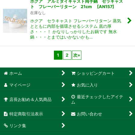
ホクア アルミダイキャスト両手鍋 セラキャス
ト フレーバーリターン 21cm
[
AN157
]
在庫なし
ホクア セラキャスト フレーバーリターン 蒸気
とともに内部を循環させるシステム 底の厚
さ・・・！ かなりしっかりしたお鍋です 無水
鍋・・・とまではいかないかも…
1
2
次
»
ホーム
ショッピングカート
マイページ
お気に入り
最近チェックしたアイテ
店長お勧め＆人気商品
ム
特定商取引法表示
お問い合わせ
リンク集