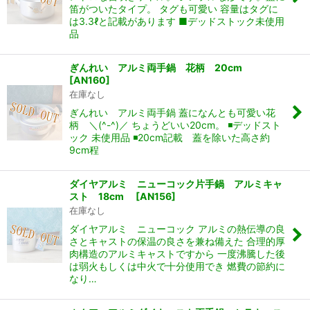
笛がついたタイプ。 タグも可愛い 容量はタグに
は3.3ℓと記載があります ■デッドストック未使用
品
ぎんれい アルミ両手鍋 花柄 20cm
[
AN160
]
在庫なし
ぎんれい アルミ両手鍋 蓋になんとも可愛い花
柄 ＼(^-^)／ ちょうどいい20cm。 ◾️デッドスト
ック 未使用品 ◾️20cm記載 蓋を除いた高さ約
9cm程
ダイヤアルミ ニューコック片手鍋 アルミキャ
スト 18cm
[
AN156
]
在庫なし
ダイヤアルミ ニューコック アルミの熱伝導の良
さとキャストの保温の良さを兼ね備えた 合理的厚
肉構造のアルミキャストですから 一度沸騰した後
は弱火もしくは中火で十分使用でき 燃費の節約に
なり…