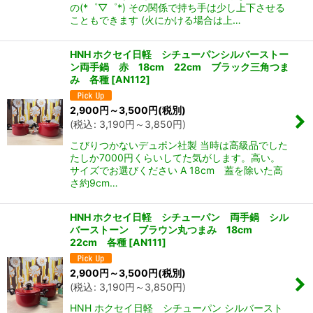
の(*゜▽゜*) その関係で持ち手は少し上下させる
こともできます (火にかける場合は上…
HNH ホクセイ日軽 シチューパンシルバーストー
ン両手鍋 赤 18cm 22cm ブラック三角つま
み 各種
[
AN112
]
2,900
円
～3,500
円
(税別)
(
税込
:
3,190
円
～3,850
円
)
こびりつかないデュポン社製 当時は高級品でした
たしか7000円くらいしてた気がします。高い。
サイズでお選びください A 18cm 蓋を除いた高
さ約9cm…
HNH ホクセイ日軽 シチューパン 両手鍋 シル
バーストーン ブラウン丸つまみ 18cm
22cm 各種
[
AN111
]
2,900
円
～3,500
円
(税別)
(
税込
:
3,190
円
～3,850
円
)
HNH ホクセイ日軽 シチューパン シルバースト