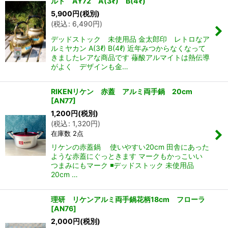
ルド AY72 A(3ℓ) B(4ℓ)
5,900
円
(税別)
(
税込
:
6,490
円
)
デッドストック 未使用品 金太郎印 レトロなア
ルミヤカン A(3ℓ) B(4ℓ) 近年みつからなくなって
きましたレアな商品です 蓚酸アルマイトは熱伝導
がよく デザインも金…
RIKENリケン 赤蓋 アルミ両手鍋 20cm
[
AN77
]
1,200
円
(税別)
(
税込
:
1,320
円
)
在庫数 2点
リケンの赤蓋鍋 使いやすい20cm 田舎にあった
ような赤蓋にぐっときます マークもかっこいい
つまみにもマーク ◾️デッドストック 未使用品
20cm …
理研 リケンアルミ両手鍋花柄18cm フローラ
[
AN76
]
2,000
円
(税別)