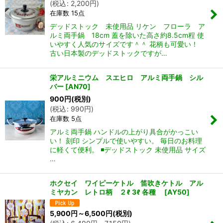
(
税込
:
2,200
円
)
在庫数 15点
デッドストック 未使用品 リケン フローラ ア
ルミ両手鍋 18cm 蓋を除いた高さ約8.5cm程 使
いやすく人気のサイズです＾＾ 花柄も可愛い！
古い日本製のデッドストックですが…
栄アルミニウム スエヒロ アルミ両手鍋 シル
バー
[
AN70
]
900
円
(税別)
ん堂
(
税込
:
990
円
)
在庫数 5点
アルミ両手鍋 ハンドルの上がり具合がかっこい
い！ 刻印 シンプルで使いやすい。 毎日のお料理
に軽くて便利。 ◾️デッドストック 未使用品 サイズ
…
ホクセイ ワイピーケトル 笛吹きケトル アル
ミヤカン レトロ柄 ２ℓ 3ℓ 各種
[
AY50
]
5,900
円
～6,500
円
(税別)