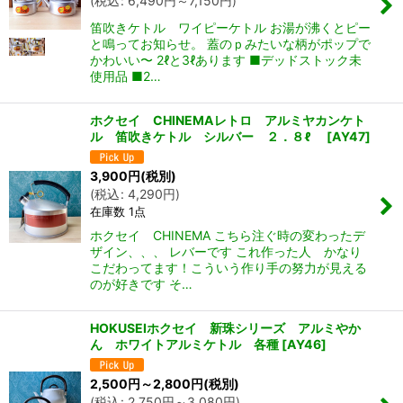
(
税込
:
6,490
円
～7,150
円
)
笛吹きケトル ワイピーケトル お湯が沸くとピー
と鳴ってお知らせ。 蓋のｐみたいな柄がポップで
かわいい〜 2ℓと3ℓあります ■デッドストック未
使用品 ■2…
ホクセイ CHINEMAレトロ アルミヤカンケト
ル 笛吹きケトル シルバー ２．８ℓ
[
AY47
]
3,900
円
(税別)
(
税込
:
4,290
円
)
在庫数 1点
ホクセイ CHINEMA こちら注ぐ時の変わったデ
ザイン、、、 レバーです これ作った人 かなり
こだわってます！こういう作り手の努力が見える
のが好きです そ…
HOKUSEIホクセイ 新珠シリーズ アルミやか
ん ホワイトアルミケトル 各種
[
AY46
]
2,500
円
～2,800
円
(税別)
(
税込
:
2,750
円
～3,080
円
)