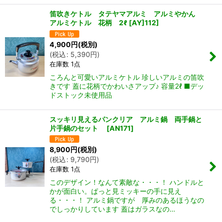
笛吹きケトル タテヤマアルミ アルミやかん
アルミケトル 花柄 2ℓ
[
AY]112
]
4,900
円
(税別)
(
税込
:
5,390
円
)
在庫数 1点
ころんと可愛いアルミケトル 珍しいアルミの笛吹
きです 蓋に花柄でかわいさアップ♪ 容量2ℓ ■デッ
ドストック未使用品
スッキリ見えるパンクリア アルミ鍋 両手鍋と
片手鍋のセット
[
AN171
]
8,900
円
(税別)
(
税込
:
9,790
円
)
在庫数 1点
このデザイン！なんて素敵な・・・！ ハンドルと
かが面白い。ぱっと見ミッキーの手に見え
る・・・！ アルミ鍋ですが 厚みのあるほうなの
でしっかりしています 蓋はガラスなの…