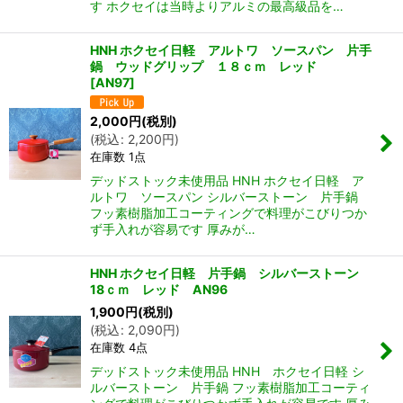
す ホクセイは当時よりアルミの最高級品を…
HNH ホクセイ日軽 アルトワ ソースパン 片手
鍋 ウッドグリップ １８ｃｍ レッド
[
AN97
]
2,000
円
(税別)
(
税込
:
2,200
円
)
在庫数 1点
デッドストック未使用品 HNH ホクセイ日軽 ア
ルトワ ソースパン シルバーストーン 片手鍋
フッ素樹脂加工コーティングで料理がこびりつか
ず手入れが容易です 厚みが…
HNH ホクセイ日軽 片手鍋 シルバーストーン
18ｃｍ レッド AN96
1,900
円
(税別)
(
税込
:
2,090
円
)
在庫数 4点
デッドストック未使用品 HNH ホクセイ日軽 シ
ルバーストーン 片手鍋 フッ素樹脂加工コーティ