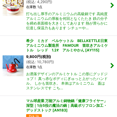
(
税込
:
4,290
円
)
在庫数 1点
打ち出し厚手のアルミニウムの高級鍋です 高純度
アルミニウムの厚板を何回となくたたき 鉄の分子
を締め表面積を大きくしてあります 熱が滑らかに
伝道し保温力もあります シチューや…
希少 ミカド ベルケットル BELLKETTLE日東
アルミニウム製造所 FAMOUR 笛吹きアルミケ
トル レッド 1.2ℓ アルミやかん
[
AY115
]
9,800
円
(税別)
(
税込
:
10,780
円
)
在庫数 1点
お洒落デザインのアルミケトル この形にグッドジ
ョブ！ 真っ赤なボディにぎゅっと上がったハンド
ル。 しかも笛吹き。 本体はアルミニウム 蓋は
ステンレスです こち…
マル球産業 万能アルミ鋳物鍋「健康フライヤー」
深型｜1台5役の魔法の鍋｜高級ポリフロン加工・
デッドストック
[
AN183
]