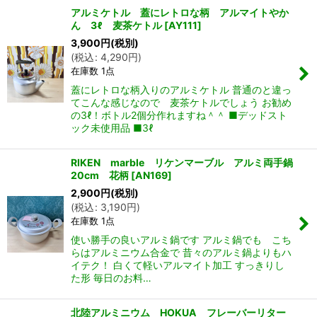
アルミケトル 蓋にレトロな柄 アルマイトやか
ん 3ℓ 麦茶ケトル
[
AY111
]
3,900
円
(税別)
(
税込
:
4,290
円
)
在庫数 1点
蓋にレトロな柄入りのアルミケトル 普通のと違っ
てこんな感じなので 麦茶ケトルでしょう お勧め
の3ℓ！ボトル2個分作れますね＾＾ ■デッドスト
ック未使用品 ■3ℓ
RIKEN marble リケンマーブル アルミ両手鍋
20cm 花柄
[
AN169
]
2,900
円
(税別)
(
税込
:
3,190
円
)
在庫数 1点
使い勝手の良いアルミ鍋です アルミ鍋でも こち
らはアルミニウム合金で 昔々のアルミ鍋よりもハ
イテク！ 白くて軽いアルマイト加工 すっきりし
た形 毎日のお料…
北陸アルミニウム HOKUA フレーバーリター