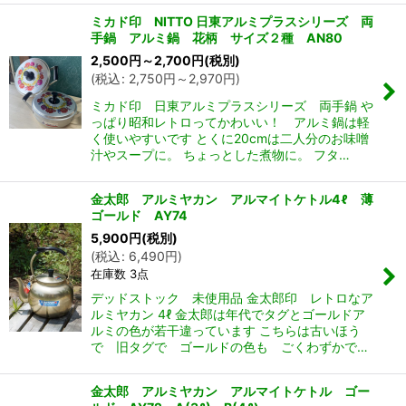
ミカド印 NITTO 日東アルミプラスシリーズ 両
手鍋 アルミ鍋 花柄 サイズ２種 AN80
2,500
円
～2,700
円
(税別)
(
税込
:
2,750
円
～2,970
円
)
ミカド印 日東アルミプラスシリーズ 両手鍋 や
っぱり昭和レトロってかわいい！ アルミ鍋は軽
く使いやすいです とくに20cmは二人分のお味噌
汁やスープに。 ちょっとした煮物に。 フタ…
金太郎 アルミヤカン アルマイトケトル4ℓ 薄
ゴールド AY74
5,900
円
(税別)
(
税込
:
6,490
円
)
在庫数 3点
デッドストック 未使用品 金太郎印 レトロなア
ルミヤカン 4ℓ 金太郎は年代でタグとゴールドア
ルミの色が若干違っています こちらは古いほう
で 旧タグで ゴールドの色も ごくわずかで…
金太郎 アルミヤカン アルマイトケトル ゴー