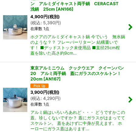
ン アルミダイキャスト両手鍋 CERACAST
浅鍋 25cm
[
AN166
]
4,900
円
(税別)
(
税込
:
5,390
円
)
在庫数 1点
ホクアのアルミダイキャスト鍋 今でいう 無水鍋
のような？？ フレーバーリターン 結構重いで
す！ ■デッドストック未使用品 ■直径25cm程
蓋を除いた高さ約9cm…
東京アルミニウム クックウエア クイーンパン
20 アルミ両手鍋 蓋にガラスのスケルトン！
20cm
[
AN167
]
3,900
円
(税別)
(
税込
:
4,290
円
)
在庫数 1点
アルミ鍋はいろいろあれど・・・ どうですかこの
蓋。珍しくないですか？ 蓋にガラスがはまってて
スケルトン。 蓋をあけずに中身が見えます。 ホ
ーローにガラス蓋はあります…