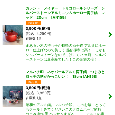
カレント メイヤー トリコロールシリーズ シ
ルバーストーンアルミニウムホーロー両手鍋 レ
ッド 20cm
[
AN159
]
3,900
円
(税別)
(
税込
:
4,290
円
)
在庫数 1点
まあるい木の持ち手が特徴の両手鍋 アルミにホー
ロー仕上げなので美しく 熱伝導率は高く しかも
シルバーストーンなのでこげにくい 当時 シルバ
ーストーンは最高級でした！この金額の倍く…
マルハチ印 ネオパールアルミ両手鍋 つまみと
取っ手の柄がかっこいい！ 18cm
[
AN158
]
3,500
円
(税別)
(
税込
:
3,850
円
)
在庫数 1点
昭和のアルミ鍋。マルハチ印。 このお鍋 とって
もクール！みてくださいこのクロムハーツ的柄！
つまみ 持ち手 ハンサムすぎる。。。 アルミの素