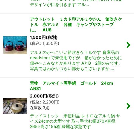
デザインが目を引きます アル…
アウトレット ミカド印アルミやかん 笛吹きケ
トル 赤アルミ 各種 キャンプやストーブ
に。 AU8
1,500
円
(税別)
(
税込
:
1,650
円
)
アルミのかっこいい笛吹きケトルです 倉庫品の
deadstockで未使用ですが 箱がなかったために
傷やへこみなどがあります AとB 2個のみです。
写真ではわかりづらい部分もございますが …
荒物 アルマイト両手鍋 ゴールド 24cm
AN81
2,000
円
(税別)
(
税込
:
2,200
円
)
在庫数 3点
デッドストック 未使用品 レトロなアルミ鍋 サ
イズ24cmの大型です 取っ手含む幅370×直径
265×高さ155程 綺麗な状態です