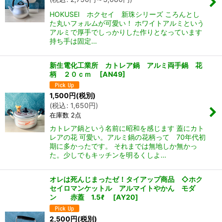
HOKUSEI ホクセイ 新珠シリーズ ころんとし
た丸いフォルムが可愛い！ ホワイトアルミという
アルミで厚手でしっかりした作りとなっています
持ち手は固定…
新生電化工業所 カトレア鍋 アルミ両手鍋 花
柄 ２０ｃｍ
[
AN49
]
1,500
円
(税別)
(
税込
:
1,650
円
)
在庫数 2点
カトレア鍋という名前に昭和を感じます 蓋にカト
レアの花 可愛い。アルミ鍋の花柄って 70年代初
期に多かったです。 それまでは無地しか無かっ
た。少しでもキッチンを明るくしよ…
オレは死んじまったゼ！タイアップ商品 ◇ホク
セイロマンケットル アルマイトやかん モダ
ン 赤蓋 1.5ℓ
[
AY20
]
2,500
円
(税別)