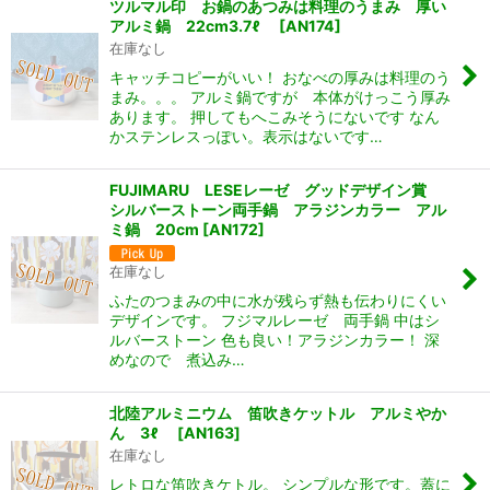
ツルマル印 お鍋のあつみは料理のうまみ 厚い
アルミ鍋 22cm3.7ℓ
[
AN174
]
在庫なし
キャッチコピーがいい！ おなべの厚みは料理のう
まみ。。。 アルミ鍋ですが 本体がけっこう厚み
あります。 押してもへこみそうにないです なん
かステンレスっぽい。表示はないです…
FUJIMARU LESEレーゼ グッドデザイン賞
シルバーストーン両手鍋 アラジンカラー アル
ミ鍋 20cm
[
AN172
]
在庫なし
ふたのつまみの中に水が残らず熱も伝わりにくい
デザインです。 フジマルレーゼ 両手鍋 中はシ
ルバーストーン 色も良い！アラジンカラー！ 深
めなので 煮込み…
北陸アルミニウム 笛吹きケットル アルミやか
ん 3ℓ
[
AN163
]
在庫なし
レトロな笛吹きケトル。 シンプルな形です。蓋に