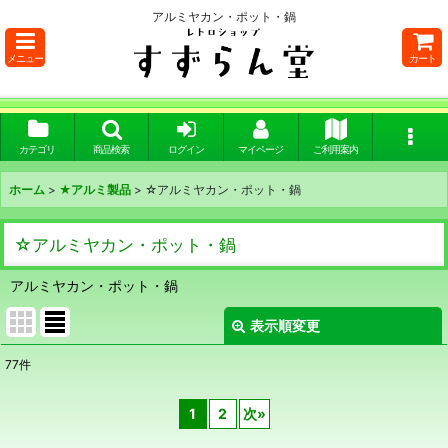
アルミヤカン・ポット・鍋
メニュー
カート
カテゴリ
商品検索
ログイン
マイページ
ご利用案内
ホーム
>
★アルミ製品
>
☆アルミヤカン・ポット・鍋
☆アルミヤカン・ポット・鍋
アルミヤカン・ポット・鍋
表示順変更
閉じる
77
件
表示数
:
1
2
次
»
在庫あり