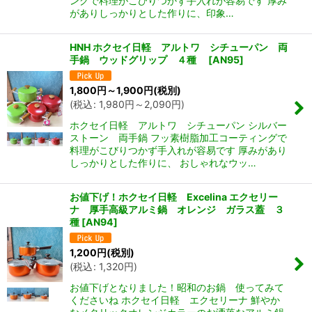
ングで料理がこびりつかず手入れが容易です 厚み
がありしっかりとした作りに、印象…
HNH ホクセイ日軽 アルトワ シチューパン 両
手鍋 ウッドグリップ ４種
[
AN95
]
1,800
円
～1,900
円
(税別)
(
税込
:
1,980
円
～2,090
円
)
ホクセイ日軽 アルトワ シチューパン シルバー
ストーン 両手鍋 フッ素樹脂加工コーティングで
料理がこびりつかず手入れが容易です 厚みがあり
しっかりとした作りに、 おしゃれなウッ…
お値下げ！ホクセイ日軽 Excelina エクセリー
ナ 厚手高級アルミ鍋 オレンジ ガラス蓋 ３
種
[
AN94
]
1,200
円
(税別)
(
税込
:
1,320
円
)
お値下げとなりました！昭和のお鍋 使ってみて
くださいね ホクセイ日軽 エクセリーナ 鮮やか