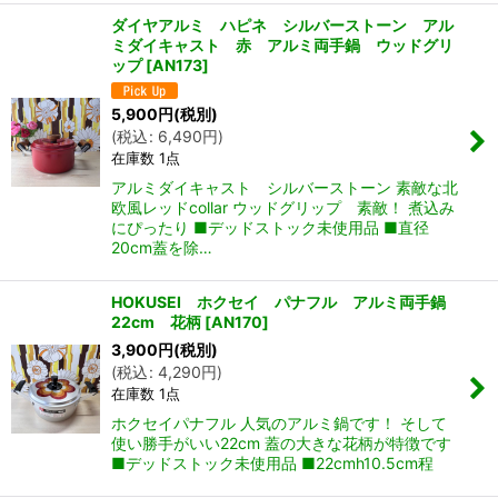
ダイヤアルミ ハピネ シルバーストーン アル
ミダイキャスト 赤 アルミ両手鍋 ウッドグリ
ップ
[
AN173
]
5,900
円
(税別)
(
税込
:
6,490
円
)
在庫数 1点
アルミダイキャスト シルバーストーン 素敵な北
欧風レッドcollar ウッドグリップ 素敵！ 煮込み
にぴったり ■デッドストック未使用品 ■直径
20cm蓋を除…
HOKUSEI ホクセイ パナフル アルミ両手鍋
22cm 花柄
[
AN170
]
3,900
円
(税別)
(
税込
:
4,290
円
)
在庫数 1点
ホクセイパナフル 人気のアルミ鍋です！ そして
使い勝手がいい22cm 蓋の大きな花柄が特徴です
■デッドストック未使用品 ■22cmh10.5cm程