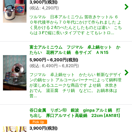
3,900
円
(税別)
(
税込
:
4,290
円
)
ツルマル 日本アルミニウム 笛吹きケットル ６
０年代後半から７０年代にかけて作られました よ
く見かける２ℓのぺたんとしたものとは違い こち
らは３ℓで縦に長いタイプです とてもレトロ…
富士アルミニウム フジマル 卓上鍋セット か
たらい 花柄アルミ鍋 各サイズ ＡＮ15
5,900
円
～6,200
円
(税別)
(
税込
:
6,490
円
～6,820
円
)
フジマル 卓上鍋セット かたらい 斬新なデザイ
ンの鍋セット アルコールバーナーによって鍋料理
が楽しめるユニークな商品です よせ鍋 水炊き
おでん 湯豆腐 チリ鍋 などに。 お鍋本体は
普…
谷口金属 リボン印 銀波 ginpa アルミ鍋 打
ち出し 厚口アルマイト高級鍋 22cm
[
AN181
]
3,900
円
(税別)