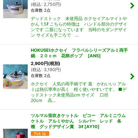
(
税込
:
2,750
円
)
在庫数 2点
デッドストック 未使用品 ホクセイアルマイトや
かん 1.5ℓ こちらの特徴は ハンドル部分のデザイ
ンです 二股になっています 当時のモダンデザイ
ン サイズも手ごろで …
HOKUSEIホクセイ フラベルシリーズアルミ両手
鍋 ２０ｃｍ 花柄ポップ
[
AN5
]
2,900
円
(税別)
(
税込
:
3,190
円
)
在庫数 2点
ホクセイ 人気の両手鍋です 蓋 かわいい♪ アル
ミは熱伝導率が高く 軽く使いやすいです。 ■デ
ッドストック未使用品cm サイズ 口径
20cm 高…
ツルマル笛吹きケットル ピコー アルミニウム
ケトル アルミやかん シルバー レッド 各
種 グッドデザイン賞 3ℓ
[
AY10
]