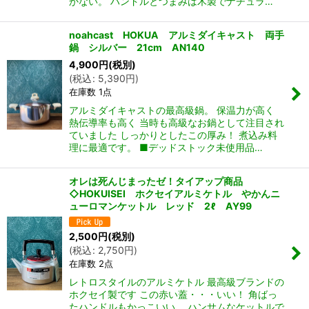
かない。 ハンドルとつまみは木製でナチュラ…
noahcast HOKUA アルミダイキャスト 両手
鍋 シルバー 21cm AN140
4,900
円
(税別)
(
税込
:
5,390
円
)
在庫数 1点
アルミダイキャストの最高級鍋。 保温力が高く
熱伝導率も高く 当時も高級なお鍋として注目され
ていました しっかりとしたこの厚み！ 煮込み料
理に最適です。 ■デッドストック未使用品…
オレは死んじまったゼ！タイアップ商品
◇HOKUISEI ホクセイアルミケトル やかんニ
ューロマンケットル レッド 2ℓ AY99
2,500
円
(税別)
(
税込
:
2,750
円
)
在庫数 2点
レトロスタイルのアルミケトル 最高級ブランドの
ホクセイ製です この赤い蓋・・・いい！ 角ばっ
たハンドルもかっこいい。 ハンサムなケットルで