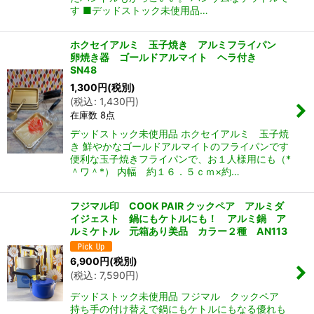
す ■デッドストック未使用品…
ホクセイアルミ 玉子焼き アルミフライパン
卵焼き器 ゴールドアルマイト ヘラ付き
SN48
1,300
円
(税別)
(
税込
:
1,430
円
)
在庫数 8点
デッドストック未使用品 ホクセイアルミ 玉子焼
き 鮮やかなゴールドアルマイトのフライパンです
便利な玉子焼きフライパンで、お１人様用にも（*
＾ワ＾*） 内幅 約１６．５ｃｍ×約…
フジマル印 COOK PAIR クックペア アルミダ
イジェスト 鍋にもケトルにも！ アルミ鍋 ア
ルミケトル 元箱あり美品 カラー２種 AN113
6,900
円
(税別)
(
税込
:
7,590
円
)
デッドストック未使用品 フジマル クックペア
持ち手の付け替えで鍋にもケトルにもなる優れも