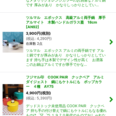
なメタリックオレンジカラーのお洒落なアルミ鍋
です 厚みがあり かなりしっかりとしてい…
ツルマル エポックス 高級アルミ両手鍋 厚手
アルマイト 木製ハンドルガラス蓋 18cm
[
AN92
]
3,900
円
(税別)
(
税込
:
4,290
円
)
在庫数 2点
ツルマル エポックス アルミの両手鍋です アル
ミ鍋ですが厚みがあり かなりしっかりとしてい
ます 持ち手は木製でデザイン性が高く お洒落
このお鍋はアルミですが厚手でかな…
フジマル印 COOK PAIR クックペア アルミ
ダイジェスト 鍋にもケトルにも ポップカラ
ー ４種 AY75
4,900
円
(税別)
(
税込
:
5,390
円
)
デッドストック未使用品 COOK PAIR クックペ
ア 持ち手の付け替えで鍋にもケトルにもなる優れ
もの(*゜▽゜*) １９７０年代のものでおしゃれな