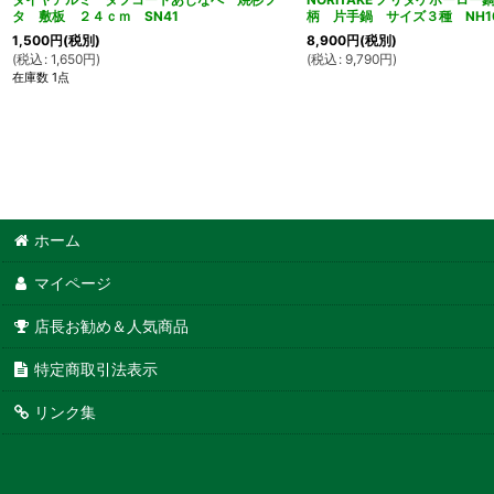
タ 敷板 ２４ｃｍ SN41
柄 片手鍋 サイズ３種 NH1
1,500
円
(税別)
8,900
円
(税別)
(
税込
:
1,650
円
)
(
税込
:
9,790
円
)
在庫数 1点
ホーム
マイページ
店長お勧め＆人気商品
特定商取引法表示
リンク集