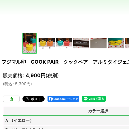
フジマル印 COOK PAIR クックペア アルミダイジ
販売価格
:
4,900
円
(税別)
(
税込
:
5,390
円
)
Facebookでシェア
カラー選択
Ａ （イエロー）