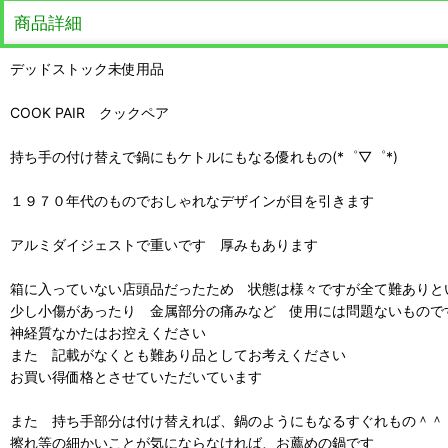
商品詳細
デッドストック未使用品
COOK PAIR クックペア
持ち手の付け替えで鍋にもケトルにもなる優れもの(*゜▽゜*)
１９７０年代のものでおしゃれなデザインが目を引きます
アルミダイジェストで重いです 厚みもあります
箱に入っていない店頭品だったため 状態は様々ですが全て難ありと
少し小傷があったり 金属部分の痛みなど 使用には問題ないもので
神経質なかたはお控えください
また 記載がなくとも難あり品としてお考えください
お買い得価格とさせていただいています
また 持ち手部分は付け替えれば、鍋のようにもなるすぐれもの＾＾
擦れ等の細かいことが気にならなければ、お薦めの鍋です