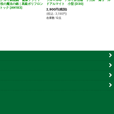
5役の魔法の鍋｜高級ポリフロン
ドアルマイト 小型
[
D30
]
トック
[
AN183
]
2,900
円
(税別)
(
税込
:
3,190
円
)
在庫数 12点