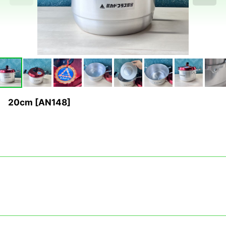
20cm
[
AN148
]