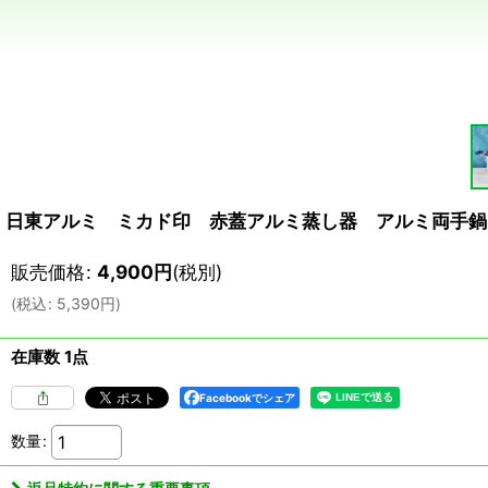
日東アルミ ミカド印 赤蓋アルミ蒸し器 アルミ両手鍋 
販売価格
:
4,900
円
(税別)
(
税込
:
5,390
円
)
在庫数 1点
Facebookでシェア
数量
: