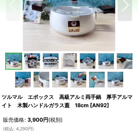
ツルマル エポックス 高級アルミ両手鍋 厚手アルマ
イト 木製ハンドルガラス蓋 18cm
[
AN92
]
販売価格
:
3,900
円
(税別)
(
税込
:
4,290
円
)