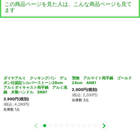
この商品ページを見た人は、こんな商品ページも見て
ます
ダイヤアルミ クッキングパン デュ
荒物 アルマイト両手鍋 ゴールド
ポン社認証シルバーストーン26cm
24cm AN81
アルミダイキャスト両手鍋 アルミ浅
2,000
円
(税別)
鍋 木製ハンドル SN97
(
税込
:
2,200
円
)
3,900
円
(税別)
在庫数 3点
(
税込
:
4,290
円
)
在庫数 1点