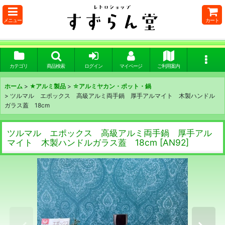
メニュー
カート
カテゴリ
商品検索
ログイン
マイページ
ご利用案内
ホーム
>
★アルミ製品
>
☆アルミヤカン・ポット・鍋
>
ツルマル エポックス 高級アルミ両手鍋 厚手アルマイト 木製ハンドル
ガラス蓋 18cm
ツルマル エポックス 高級アルミ両手鍋 厚手アル
マイト 木製ハンドルガラス蓋 18cm
[
AN92
]