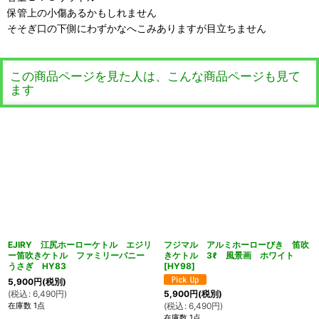
保管上の小傷あるかもしれません
そそぎ口の下側にわずかなへこみありますが目立ちません
この商品ページを見た人は、こんな商品ページも見て
ます
EJIRY 江尻ホーローケトル エジリ
フジマル アルミホーローびき 笛吹
ー笛吹きケトル ファミリーバニー
きケトル 3ℓ 風景画 ホワイト
うさぎ HY83
[
HY98
]
5,900
円
(税別)
(
税込
:
6,490
円
)
5,900
円
(税別)
在庫数 1点
(
税込
:
6,490
円
)
在庫数 1点