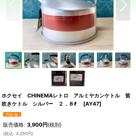
ホクセイ CHINEMAレトロ アルミヤカンケトル 笛
吹きケトル シルバー ２．８ℓ
[
AY47
]
販売価格
:
3,900
円
(税別)
(
税込
:
4,290
円
)