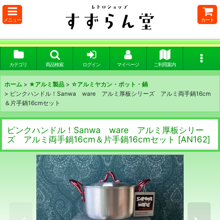
メニュー
カート
カテゴリ
商品検索
ログイン
マイページ
ご利用案内
ホーム
>
★アルミ製品
>
☆アルミヤカン・ポット・鍋
>
ピンクハンドル！Sanwa ware アルミ厚板シリーズ アルミ両手鍋16cm
＆片手鍋16cmセット
ピンクハンドル！Sanwa ware アルミ厚板シリー
ズ アルミ両手鍋16cm＆片手鍋16cmセット
[
AN162
]