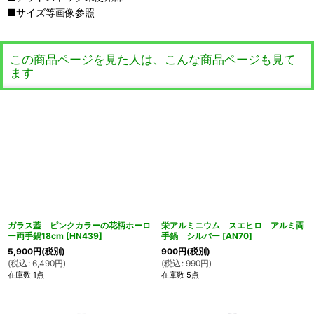
■サイズ等画像参照
この商品ページを見た人は、こんな商品ページも見て
ます
ガラス蓋 ピンクカラーの花柄ホーロ
栄アルミニウム スエヒロ アルミ両
ー両手鍋18cm
[
HN439
]
手鍋 シルバー
[
AN70
]
5,900
円
(税別)
900
円
(税別)
(
税込
:
6,490
円
)
(
税込
:
990
円
)
在庫数 1点
在庫数 5点