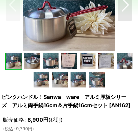
ピンクハンドル！Sanwa ware アルミ厚板シリー
ズ アルミ両手鍋16cm＆片手鍋16cmセット
[
AN162
]
販売価格
:
8,900
円
(税別)
(
税込
:
9,790
円
)