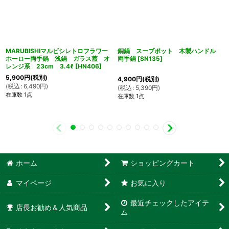
MARUBISHIマルビシレトロフラワー
銅鍋 スープポット 木製ハンドル
ホーロー両手鍋 浅鍋 ガラス蓋 オ
両手鍋
[
SN135
]
レンジ系 23cm 3.4ℓ
[
HN406
]
5,900
円
(税別)
4,900
円
(税別)
(
税込
:
6,490
円
)
(
税込
:
5,390
円
)
在庫数 1点
在庫数 1点
ホーム
ショッピングカート
マイページ
お気に入り
最近チェックしたアイテ
店長お勧め＆人気商品
ム