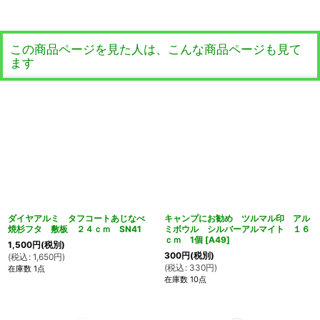
この商品ページを見た人は、こんな商品ページも見て
ます
ダイヤアルミ タフコートあじなべ
キャンプにお勧め ツルマル印 アル
焼杉フタ 敷板 ２４ｃｍ SN41
ミボウル シルバーアルマイト １６
ｃｍ 1個
[
A49
]
1,500
円
(税別)
300
円
(税別)
(
税込
:
1,650
円
)
(
税込
:
330
円
)
在庫数 1点
在庫数 10点