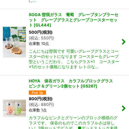
に…
SOGA 曽我ガラス 葡萄 グレープタンブラーセ
ット グレープグラスとグレープコースターセッ
ト
[
GL444
]
500
円
(税別)
(
税込
:
550
円
)
在庫数 10点
こんにちは曽我です 可愛いグレープグラスとコー
スターのセットになります コースターもグレープ
型というこだわり。 こちらグラス×1 コースター
×1のセット価格になります レトロな…
HOYA 保谷ガラス カラフルブロックグラス
ピンク＆グリーン2個セット
[
GS267
]
800
円
(税別)
(
税込
:
880
円
)
在庫数 1点
カラフルなピンクとグリーンのブロック模様のグ
ラスです。 保谷のものでこのカラフルさは珍し
い！ 2個セットでどうぞ。 ■デッドストック未使