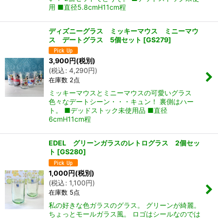
用 ■直径5.8cmH11cm程
ディズニーグラス ミッキーマウス ミニーマウ
ス デートグラス 5個セット
[
GS279
]
3,900
円
(税別)
(
税込
:
4,290
円
)
在庫数 2点
ミッキーマウスとミニーマウスの可愛いグラス
色々なデートシーン・・・キュン！ 裏側はハー
ト。 ■デッドストック未使用品 ■直径
6cmH11cm程
EDEL グリーンガラスのレトログラス 2個セッ
ト
[
GS280
]
1,000
円
(税別)
(
税込
:
1,100
円
)
在庫数 5点
私の好きな色ガラスのグラス。 グリーンが綺麗。
ちょっとモールガラス風。 ロゴはシールなのでは