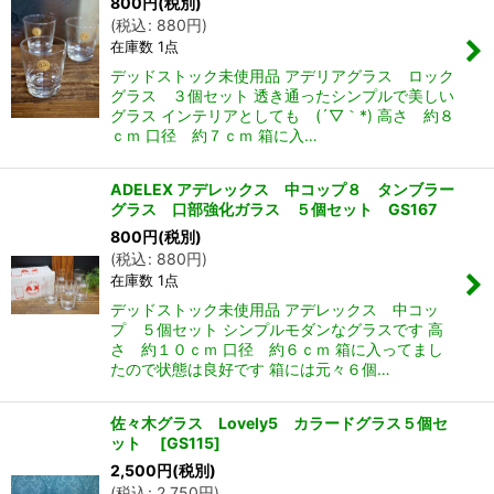
800
円
(税別)
(
税込
:
880
円
)
在庫数 1点
デッドストック未使用品 アデリアグラス ロック
グラス ３個セット 透き通ったシンプルで美しい
グラス インテリアとしても (´▽｀*) 高さ 約８
ｃｍ 口径 約７ｃｍ 箱に入…
ADELEX アデレックス 中コップ８ タンブラー
グラス 口部強化ガラス ５個セット GS167
800
円
(税別)
(
税込
:
880
円
)
在庫数 1点
デッドストック未使用品 アデレックス 中コッ
プ ５個セット シンプルモダンなグラスです 高
さ 約１０ｃｍ 口径 約６ｃｍ 箱に入ってまし
たので状態は良好です 箱には元々６個…
佐々木グラス Lovely5 カラードグラス５個セ
ット
[
GS115
]
2,500
円
(税別)
(
税込
:
2,750
円
)