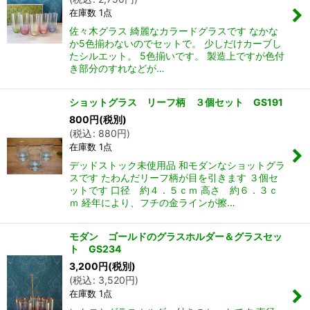
在庫数 1点
佐々木グラス 綺麗なカラードグラスです なかな
か5色揃わないのでセットで。 少しだけカーブし
たシルエット。 5色揃いです。 製造上ですが色付
き部分のすれなどが…
ショットグラス リーフ柄 ３個セット GS191
800
円
(税別)
(
税込
:
880
円
)
在庫数 1点
デッドストック未使用品 和モダンなショットグラ
スです たわんだリーフ柄が目を引きます ３個セ
ットです 口径 約４．５ｃｍ 高さ 約６．３ｃ
ｍ 経年により、フチの金ラインが擦…
モダン ゴールドのグラスホルダー＆グラスセッ
ト GS234
3,200
円
(税別)
(
税込
:
3,520
円
)
在庫数 1点