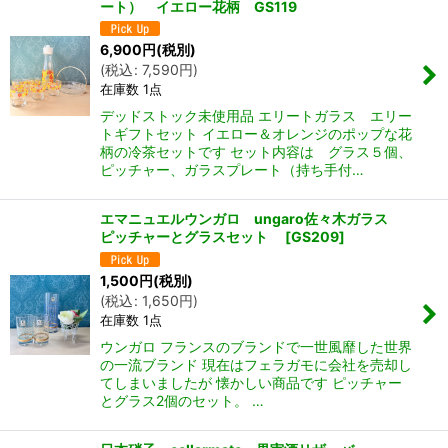
ート） イエロー花柄 GS119
6,900
円
(税別)
(
税込
:
7,590
円
)
在庫数 1点
デッドストック未使用品 エリートガラス エリー
トギフトセット イエロー＆オレンジのポップな花
柄の冷茶セットです セット内容は グラス５個、
ピッチャー、ガラスプレート（持ち手付…
エマニュエルウンガロ ungaro佐々木ガラス
ピッチャーとグラスセット
[
GS209
]
1,500
円
(税別)
(
税込
:
1,650
円
)
在庫数 1点
ウンガロ フランスのブランドで一世風靡した世界
の一流ブランド 現在はフェラガモに会社を売却し
てしまいましたが 懐かしい商品です ピッチャー
とグラス2個のセット。 …