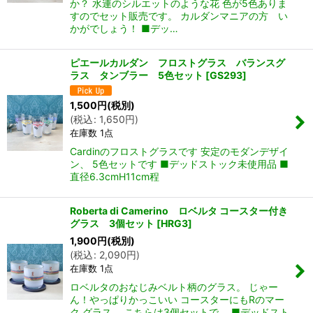
か？ 水連のシルエットのような花 色が5色ありま
すのでセット販売です。 カルダンマニアの方 い
かがでしょう！ ■デッ…
ピエールカルダン フロストグラス バランスグ
ラス タンブラー 5色セット
[
GS293
]
1,500
円
(税別)
(
税込
:
1,650
円
)
在庫数 1点
Cardinのフロストグラスです 安定のモダンデザイ
ン、 5色セットです ■デッドストック未使用品 ■
直径6.3cmH11cm程
Roberta di Camerino ロベルタ コースター付き
グラス 3個セット
[
HRG3
]
1,900
円
(税別)
(
税込
:
2,090
円
)
在庫数 1点
ロベルタのおなじみベルト柄のグラス。 じゃー
ん！やっぱりかっこいい コースターにもRのマー
ク グラス。 こちらは3個セットで。 ■デッドスト