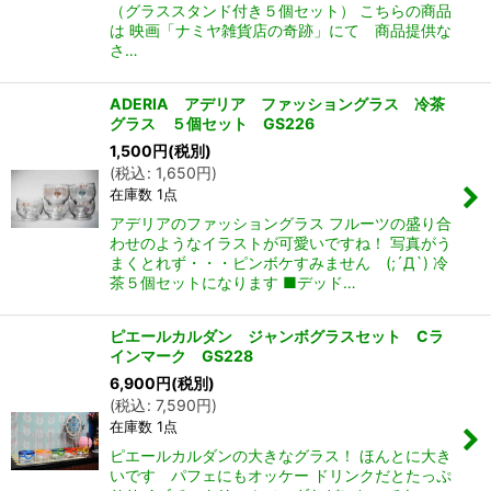
（グラススタンド付き５個セット） こちらの商品
は 映画「ナミヤ雑貨店の奇跡」にて 商品提供な
さ…
ADERIA アデリア ファッショングラス 冷茶
グラス ５個セット GS226
1,500
円
(税別)
(
税込
:
1,650
円
)
在庫数 1点
アデリアのファッショングラス フルーツの盛り合
わせのようなイラストが可愛いですね！ 写真がう
まくとれず・・・ピンボケすみません (;´Д`) 冷
茶５個セットになります ■デッド…
ピエールカルダン ジャンボグラスセット Cラ
インマーク GS228
6,900
円
(税別)
(
税込
:
7,590
円
)
在庫数 1点
ピエールカルダンの大きなグラス！ ほんとに大き
いです パフェにもオッケー ドリンクだとたっぷ