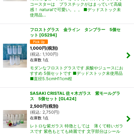
コースターは プラスチックがはまっていて高級
感！ naturalで可愛い。。。 ■デッドストック未
使用品…
フロストグラス 金ライン タンブラー 5個セ
ット
[
GS294
]
1,000
円
(税別)
(
税込
:
1,100
円
)
在庫数 1点
モダンなフロストグラスです 炭酸やジュースにお
すすめ 5個セットです ■デッドストック未使用品
■直径5.5cmH11cm程
SASAKI CRISTAL 佐々木ガラス 紫モールグラ
ス 5個セット
[
GL424
]
2,500
円
(税別)
(
税込
:
2,750
円
)
在庫数 1点
レトロな紫ガラス 特徴としては 薄くて軽いガラ
スです 紫色もとても綺麗です 文字部分はシール