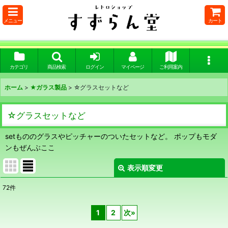
メニュー
カート
カテゴリ
商品検索
ログイン
マイページ
ご利用案内
ホーム
>
★ガラス製品
>
☆グラスセットなど
☆グラスセットなど
setもののグラスやピッチャーのついたセットなど。 ポップもモダ
ンもぜんぶここ
表示順変更
閉じる
72
件
表示数
:
1
2
次
»
在庫あり