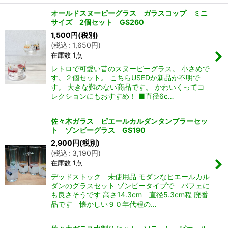
オールドスヌーピーグラス ガラスコップ ミニ
サイズ 2個セット GS260
1,500
円
(税別)
(
税込
:
1,650
円
)
在庫数 1点
レトロで可愛い昔のスヌーピーグラス。 小さめで
す。２個セット。 こちらUSEDか新品か不明で
す。 大きな難のない商品です。 かわいくってコ
レクションにもおすすめ！ ■直径6c…
佐々木ガラス ピエールカルダンタンブラーセッ
ト ゾンビーグラス GS190
2,900
円
(税別)
(
税込
:
3,190
円
)
在庫数 1点
デッドストック 未使用品 モダンなピエールカル
ダンのグラスセット ゾンビータイプで パフェに
も良さそうです 高さ14.3cm 直径5.3cm程 廃番
品です 懐かしい９０年代程の…