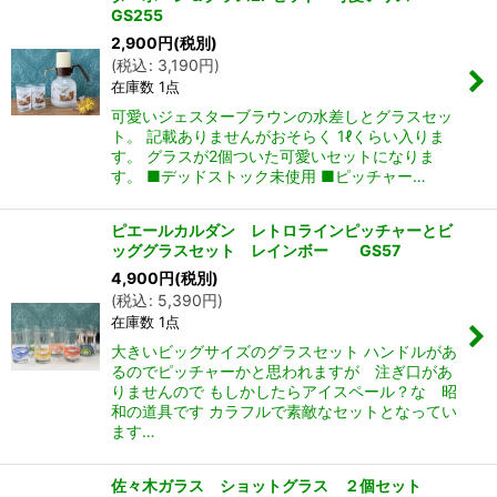
GS255
2,900
円
(税別)
(
税込
:
3,190
円
)
在庫数 1点
可愛いジェスターブラウンの水差しとグラスセッ
ト。 記載ありませんがおそらく 1ℓくらい入りま
す。 グラスが2個ついた可愛いセットになりま
す。 ■デッドストック未使用 ■ピッチャー…
ピエールカルダン レトロラインピッチャーとビ
ッググラスセット レインボー GS57
4,900
円
(税別)
(
税込
:
5,390
円
)
在庫数 1点
大きいビッグサイズのグラスセット ハンドルがあ
るのでピッチャーかと思われますが 注ぎ口があ
りませんので もしかしたらアイスペール？な 昭
和の道具です カラフルで素敵なセットとなってい
ます…
佐々木ガラス ショットグラス ２個セット