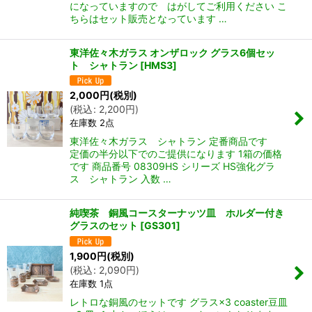
になっていますので はがしてご利用ください こ
ちらはセット販売となっています …
東洋佐々木ガラス オンザロック グラス6個セッ
ト シャトラン
[
HMS3
]
2,000
円
(税別)
(
税込
:
2,200
円
)
在庫数 2点
東洋佐々木ガラス シャトラン 定番商品です
定価の半分以下でのご提供になります 1箱の価格
です 商品番号 08309HS シリーズ HS強化グラ
ス シャトラン 入数 …
純喫茶 銅風コースターナッツ皿 ホルダー付き
グラスのセット
[
GS301
]
1,900
円
(税別)
(
税込
:
2,090
円
)
在庫数 1点
レトロな銅風のセットです グラス×3 coaster豆皿