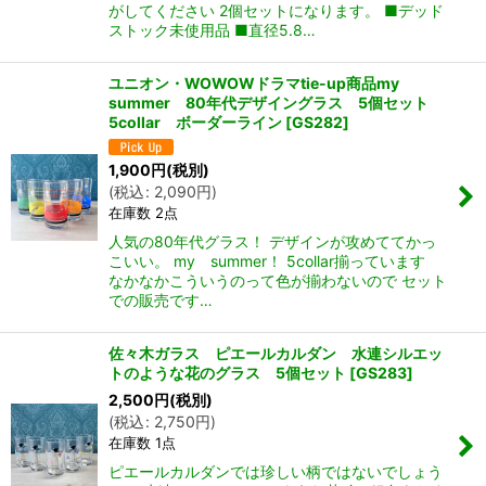
がしてください 2個セットになります。 ■デッド
ストック未使用品 ■直径5.8…
ユニオン・WOWOWドラマtie-up商品my
summer 80年代デザイングラス 5個セット
5collar ボーダーライン
[
GS282
]
1,900
円
(税別)
(
税込
:
2,090
円
)
在庫数 2点
人気の80年代グラス！ デザインが攻めててかっ
こいい。 my summer！ 5collar揃っています
なかなかこういうのって色が揃わないので セット
での販売です…
佐々木ガラス ピエールカルダン 水連シルエッ
トのような花のグラス 5個セット
[
GS283
]
2,500
円
(税別)
(
税込
:
2,750
円
)
在庫数 1点
ピエールカルダンでは珍しい柄ではないでしょう