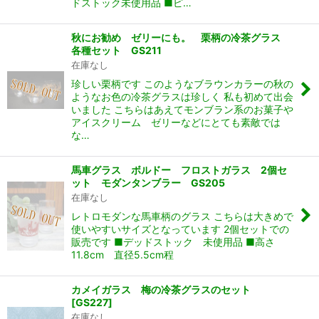
ドストック未使用品 ■ピ…
秋にお勧め ゼリーにも。 栗柄の冷茶グラス
各種セット GS211
在庫なし
珍しい栗柄です このようなブラウンカラーの秋の
ようなお色の冷茶グラスは珍しく 私も初めて出会
いました こちらはあえてモンブラン系のお菓子や
アイスクリーム ゼリーなどにとても素敵では
な…
馬車グラス ボルドー フロストガラス 2個セ
ット モダンタンブラー GS205
在庫なし
レトロモダンな馬車柄のグラス こちらは大きめで
使いやすいサイズとなっています 2個セットでの
販売です ■デッドストック 未使用品 ■高さ
11.8cm 直径5.5cm程
カメイガラス 梅の冷茶グラスのセット
[
GS227
]
在庫なし