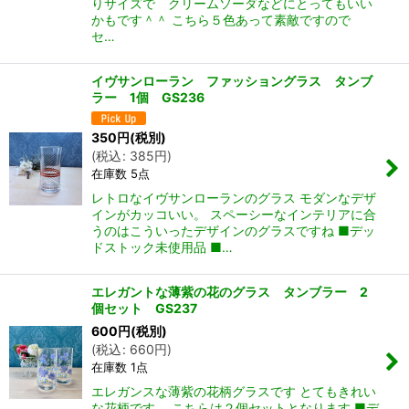
りサイズで クリームソーダなどにとってもいい
かもです＾＾ こちら５色あって素敵ですので
セ…
イヴサンローラン ファッショングラス タンブ
ラー 1個 GS236
350
円
(税別)
(
税込
:
385
円
)
在庫数 5点
レトロなイヴサンローランのグラス モダンなデザ
インがカッコいい。 スペーシーなインテリアに合
うのはこういったデザインのグラスですね ■デッ
ドストック未使用品 ■…
エレガントな薄紫の花のグラス タンブラー 2
個セット GS237
600
円
(税別)
(
税込
:
660
円
)
在庫数 1点
エレガンスな薄紫の花柄グラスです とてもきれい
な花柄です こちらは２個セットとなります ■デ