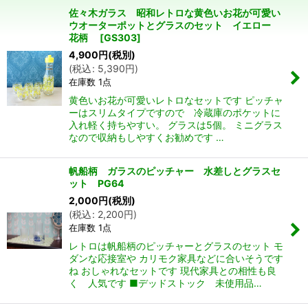
佐々木ガラス 昭和レトロな黄色いお花が可愛い
並び順
:
ウオーターポットとグラスのセット イエロー
花柄
[
GS303
]
4,900
円
(税別)
絞り込む
(
税込
:
5,390
円
)
在庫数 1点
黄色いお花が可愛いレトロなセットです ピッチャ
ーはスリムタイプですので 冷蔵庫のポケットに
入れ軽く持ちやすい。 グラスは5個。 ミニグラス
なので収納もしやすくお勧めです …
帆船柄 ガラスのピッチャー 水差しとグラスセ
ット PG64
2,000
円
(税別)
(
税込
:
2,200
円
)
在庫数 1点
レトロは帆船柄のピッチャーとグラスのセット モ
ダンな応接室や カリモク家具などに合いそうです
ね おしゃれなセットです 現代家具との相性も良
く 人気です ■デッドストック 未使用品…