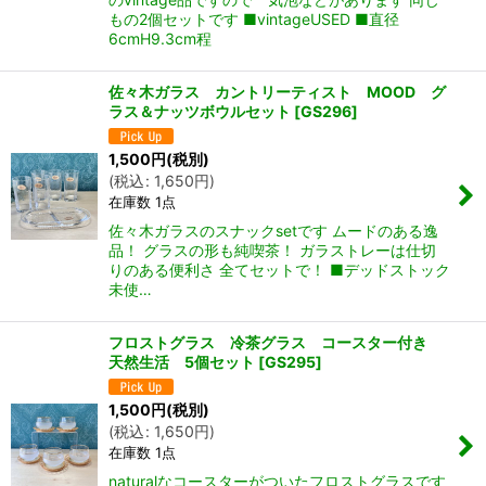
もの2個セットです ■vintageUSED ■直径
6cmH9.3cm程
佐々木ガラス カントリーティスト MOOD グ
ラス＆ナッツボウルセット
[
GS296
]
1,500
円
(税別)
(
税込
:
1,650
円
)
在庫数 1点
佐々木ガラスのスナックsetです ムードのある逸
品！ グラスの形も純喫茶！ ガラストレーは仕切
りのある便利さ 全てセットで！ ■デッドストック
未使…
フロストグラス 冷茶グラス コースター付き
天然生活 5個セット
[
GS295
]
1,500
円
(税別)
(
税込
:
1,650
円
)
在庫数 1点
naturalなコースターがついたフロストグラスです