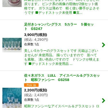
戻ります。 ピンク系の画像の現物が2個セット価
格です。 ガラスは薄めで 軽く使い勝手がよさそ
うです ■デッドストック未使用 ■直…
足付きシャンパングラス 5カラー ５個セッ
ト GS247
3,900
円
(税別)
(
税込
:
4,290
円
)
在庫数 1点
美しい5カラーのグラスセットです 元箱はござい
ませんが 未使用品。 揃っていますので 並べて
も素敵。 淡い色合いですので ドリンクが映えま
す ■デッドストック未使用品 …
佐々木ガラス LULL アイスペール＆グラスセッ
ト 昭和ファンシー GS258
2,200
円
(税別)
(
税込
:
2,420
円
)
在庫数 1点
昭和ファンシーなアイスペール＆グラスセット ロ