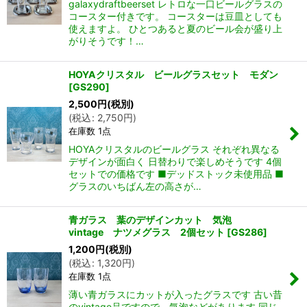
galaxydraftbeerset レトロな一口ビールグラスの
コースター付きです。 コースターは豆皿としても
使えますよ。 ひとつあると夏のビール会が盛り上
がりそうです！…
HOYAクリスタル ビールグラスセット モダン
[
GS290
]
2,500
円
(税別)
(
税込
:
2,750
円
)
在庫数 1点
HOYAクリスタルのビールグラス それぞれ異なる
デザインが面白く 日替わりで楽しめそうです 4個
セットでの価格です ■デッドストック未使用品 ■
グラスのいちばん左の高さが…
青ガラス 葉のデザインカット 気泡
vintage ナツメグラス 2個セット
[
GS286
]
1,200
円
(税別)
(
税込
:
1,320
円
)
在庫数 1点
薄い青ガラスにカットが入ったグラスです 古い昔
のvintage品ですので 気泡などがあります 同じ