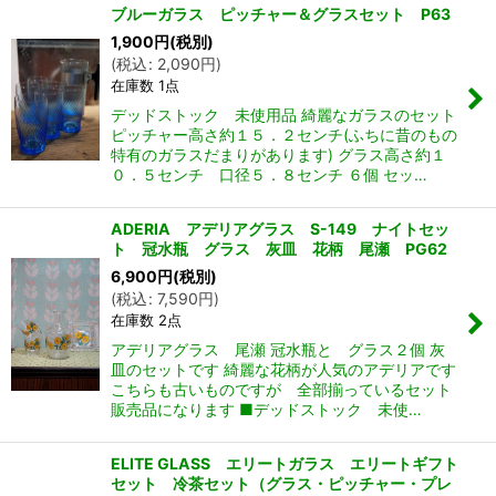
ブルーガラス ピッチャー＆グラスセット P63
1,900
円
(税別)
(
税込
:
2,090
円
)
在庫数 1点
デッドストック 未使用品 綺麗なガラスのセット
ピッチャー高さ約１５．２センチ(ふちに昔のもの
特有のガラスだまりがあります) グラス高さ約１
０．５センチ 口径５．８センチ ６個 セッ…
ADERIA アデリアグラス S-149 ナイトセッ
ト 冠水瓶 グラス 灰皿 花柄 尾瀬 PG62
6,900
円
(税別)
(
税込
:
7,590
円
)
在庫数 2点
アデリアグラス 尾瀬 冠水瓶と グラス２個 灰
皿のセットです 綺麗な花柄が人気のアデリアです
こちらも古いものですが 全部揃っているセット
販売品になります ■デッドストック 未使…
ELITE GLASS エリートガラス エリートギフト
セット 冷茶セット（グラス・ピッチャー・プレ