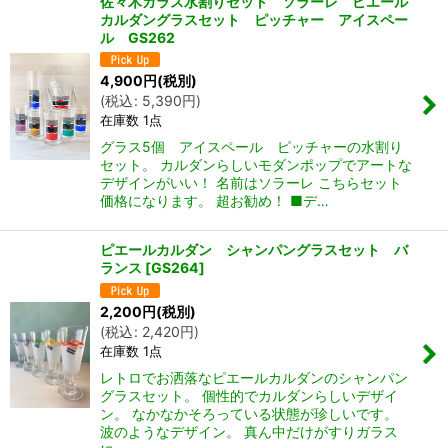
佐々木ガラス水割りセット ソラーレ ピエール
カルダングラスセット ピッチャー アイスペー
ル GS262
4,900
円
(税別)
(
税込
:
5,390
円
)
在庫数 1点
グラス5個 アイスペール ピッチャーの水割り
セット。 カルダンらしいモダンポップでアートな
デザインがいい！ 名前はソラーレ こちらセット
価格になります。 超お勧め！ ■デ…
ピエールカルダン シャンパングラスセット バ
ランス
[
GS264
]
2,200
円
(税別)
(
税込
:
2,420
円
)
在庫数 1点
レトロでお洒落なピエールカルダンのシャンパン
グラスセット。 個性的でカルダンらしいデザイ
ン。 なかなかそろっている状態が珍しいです。
波のようなデザイン。 真ん中だけがすりガラス