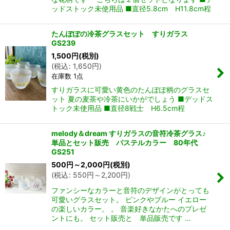
ッドストック未使用品 ■直径5.8cm H11.8cm程
たんぽぽの冷茶グラスセット すりガラス
GS239
1,500
円
(税別)
(
税込
:
1,650
円
)
在庫数 1点
すりガラスに可愛い黄色のたんぽぽ柄のグラスセ
ット 夏の麦茶や冷茶にいかがでしょう ■デッドス
ん堂
トック未使用品 ■直径8戦士 H6.5cm程
melody＆dream すりガラスの音符冷茶グラス♪
単品とセット販売 パステルカラー 80年代
GS251
500
円
～2,000
円
(税別)
(
税込
:
550
円
～2,200
円
)
ファンシーなカラーと音符のデザインがとっても
可愛いグラスセット。 ピンクやブルー イエロー
の楽しいカラー。 。 音楽好きなかたへのプレゼ
ントにも。 セット販売と 単品販売です …