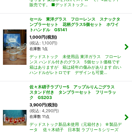
販売です。 ■デッドストック…
セール 東洋グラス フローレンス スナックタ
ンブラーセット 花柄グラス5個セット ホワイ
トハンドル GS141
1,000
円
(税別)
(
税込
:
1,100
円
)
在庫数 1点
デッドストック 未使用品 東洋ガラス フローレ
ンス ハンドル付きのグラス 5個セット価格です
箱はありますが 箱は経年の傷みがあります 白い
ハンドルがレトロです デザインも可愛…
佐々木硝子ラブリー5 アップルりんごグラス
スタンド付き タンブラーセット フリーラッ
ク GS203
3,900
円
(税別)
(
税込
:
4,290
円
)
在庫数 11点
デッドストック新品未使用（元箱付き） ☆製品デ
ータ 佐々木硝子 日本製 ラブリー５シリーズ