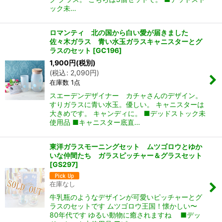
ック未…
ロマンティ 北の国から白い愛が届きました
佐々木ガラス 青い水玉ガラスキャニスターとグ
ラスのセット
[
GC196
]
1,900
円
(税別)
(
税込
:
2,090
円
)
在庫数 1点
スエーデンデザイナー カチャさんのデザイン。
すりガラスに青い水玉。優しい。 キャニスターは
大きめです。 キャンディに。 ■デッドストック未
使用品 ■キャニスター底直…
東洋ガラスモーニングセット ムツゴロウとゆか
いな仲間たち ガラスピッチャー＆グラスセット
[
GS297
]
在庫なし
牛乳瓶のようなデザインが可愛いピッチャーとグ
ラスのセットです ムツゴロウ王国！懐かしい〜
80年代です ゆるい動物に癒されますね ■デッ