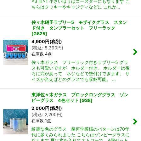
×3 皿×1 小さいほうはコースターにもなります こ
ちらはクッキーやキャンディなどに これか…
佐々木硝子ラブリー5 モザイクグラス スタン
ド付き タンブラーセット フリーラック
[
GS25
]
4,900
円
(税別)
(
税込
:
5,390
円
)
在庫数 4点
佐々木ガラス フリーラック付きラブリー5 グラ
スも可愛いですが ホルダー付き。 ホルダーは後
ろに穴があって ネジなどで壁付けできます。 サ
イズが合えばどのグラスでも収納可能。 …
東洋佐々木ガラス ブロックロンググラス ゾン
ビーグラス 4色セット
[
GS8
]
2,000
円
(税別)
(
税込
:
2,200
円
)
在庫数 1点
綺麗な色のグラス 幾何学模様のパターンは70年
代に多くみられました こちらはゾンビーグラスに
なります 夏は氷を入れてストローで。4個セット