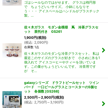
ゴはシールなのではがせます。 グラスは楕円形
で ちょうどいいサイズ。 小鉢にもなりそ
う・・・ アイスペールはハンドルがプラスチック
製。…
佐々木ガラス モダン金模様 蔦 冷茶グラスセ
ット 茶托付き GS261
1,900
円
(税別)
(
税込
:
2,090
円
)
在庫数 1点
佐々木ガラスのモダンな冷茶グラスセット。 私は
最近このサイズのグラスが好きで 小さめに氷を1
個入れて アイスコーヒーやティーを頂いていま
す。この量がちょうどいいんです。 冷茶用です
が そ…
galaxyシリーズ ドラフトビールセット ツイン
バード 一口ビールグラスとコースターの5個セ
ット 各個数
[
GS268
]
2,500
円
～2,900
円
(税別)
(
税込
:
2,750
円
～3,190
円
)