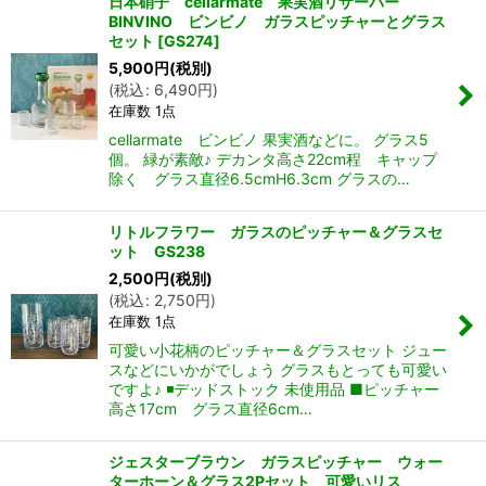
日本硝子 cellarmate 果実酒リザーバー
BINVINO ビンビノ ガラスピッチャーとグラス
セット
[
GS274
]
5,900
円
(税別)
(
税込
:
6,490
円
)
在庫数 1点
cellarmate ビンビノ 果実酒などに。 グラス5
個。 緑が素敵♪ デカンタ高さ22cm程 キャップ
除く グラス直径6.5cmH6.3cm グラスの…
リトルフラワー ガラスのピッチャー＆グラスセ
ット GS238
2,500
円
(税別)
(
税込
:
2,750
円
)
在庫数 1点
可愛い小花柄のピッチャー＆グラスセット ジュー
スなどにいかがでしょう グラスもとっても可愛い
ですよ♪ ◾️デッドストック 未使用品 ■ピッチャー
高さ17cm グラス直径6cm…
ジェスターブラウン ガラスピッチャー ウォー
ターホーン＆グラス2Pセット 可愛いリス