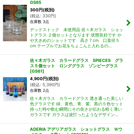
GS65
300
円
(税別)
(
税込
:
330
円
)
在庫数 3点
デッドストック 未使用品 佐々木ガラス ショッ
トグラス ２個セットとなります 状態良好です や
や大きめのショットです 高さ７cm 口直径５
cm テーブルでお花をちょこんと入れるの…
佐々木ガラス カラードグラス 5PIECES グラ
ス５個セット ロンググラス ゾンビーグラス
[
GS61
]
4,900
円
(税別)
(
税込
:
5,390
円
)
在庫数 2点
佐々木ガラス カラードグラス 透き通った美しい
色グラスです 緑、黄色、青、紫、黒の５色セット
持った時や飲む瞬間にその良さが伝わる軽く薄い
ガラスです ガラスは波打ったようなデザイン…
ADERIA アデリアガラス ショットグラス Ｗウ