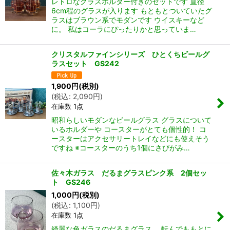
レトロなグラスホルダー付きのセットです 直径
6cm程のグラスが入ります もともとついていたグ
ラスはブラウン系でモダンです ウイスキーなど
に。 私はコーラにぴったりかと思っていま…
クリスタルファインシリーズ ひとくちビールグ
ラスセット GS242
1,900
円
(税別)
(
税込
:
2,090
円
)
在庫数 1点
昭和らしいモダンなビールグラス グラスについて
いるホルダーや コースターがとても個性的！ コ
ースターはアクセサリートレイなどにも使えそう
ですね ※コースターのうち1個にさびがみ…
佐々木ガラス だるまグラスピンク系 2個セッ
ト GS246
1,000
円
(税別)
(
税込
:
1,100
円
)
在庫数 1点
綺麗な色ガラスのだるまグラス。 転んでももとに