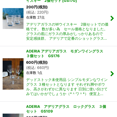
イスキー 2個セット
[
GS170
]
200
円
(税別)
(
税込
:
220
円
)
在庫数 27点
アデリアガラスのWウイスキー 2個セットでの価
格です。 数が多い為 セール価格となりました。
グラスの底にガラスの厚みがしっかりあるので
安定感抜群。 アデリアで定番のショットグラス…
ADERIA アデリアガラス モダンワイングラス
３個セット GS176
600
円
(税別)
(
税込
:
660
円
)
在庫数 1点
デッドストック未使用品 シンプルモダンなワイン
グラス ３種セットとなります それぞれ脚やボウ
ル、高さがわずかに異なります 日別に使い分けて
みてはいかがでしょうか（*＾ワ＾*） 便宜上…
ADERIA アデリアグラス ロックグラス ３個
セット GS109