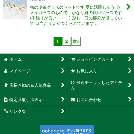
梅の冷茶グラスのセットです 夏に活躍しそう カ
メイガラスのもので かなり質の良いグラスです
(手触りが良い・・・) 形も 口の部分が沿ってい
て 口当たりよくつくられています …
1
2
次
»
ホーム
ショッピングカート
マイページ
お気に入り
最近チェックしたアイテ
店長お勧め＆人気商品
ム
特定商取引法表示
お問い合わせ
リンク集