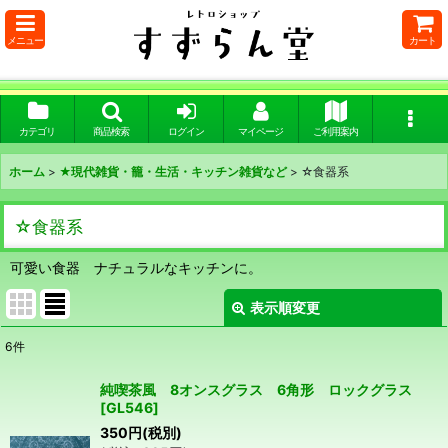
メニュー
カート
カテゴリ
商品検索
ログイン
マイページ
ご利用案内
ホーム
>
★現代雑貨・籠・生活・キッチン雑貨など
>
☆食器系
☆食器系
可愛い食器 ナチュラルなキッチンに。
表示順変更
閉じる
6
件
表示数
:
純喫茶風 8オンスグラス 6角形 ロックグラス
[
GL546
]
在庫あり
350
円
(税別)