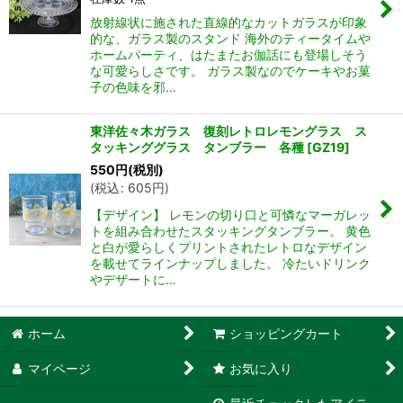
放射線状に施された直線的なカットガラスが印象
的な、ガラス製のスタンド 海外のティータイムや
ホームパーティ、はたまたお伽話にも登場しそう
な可愛らしさです。 ガラス製なのでケーキやお菓
子の色味を邪…
東洋佐々木ガラス 復刻レトロレモングラス ス
タッキンググラス タンブラー 各種
[
GZ19
]
550
円
(税別)
(
税込
:
605
円
)
【デザイン】 レモンの切り口と可憐なマーガレッ
トを組み合わせたスタッキングタンブラー。 黄色
と白が愛らしくプリントされたレトロなデザイン
を載せてラインナップしました。 冷たいドリンク
やデザートに…
ホーム
ショッピングカート
マイページ
お気に入り