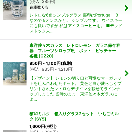
(
税込
:
385
円
)
並び順
:
在庫数 6点
レトロな6角シンプルグラス 裏印はPortugal 8
絞り込む
なので 8オンスかと。 シンプルです。 ウイスキー
にも良いですが 私はアイスコーヒーを。 ■デッド
ストック未…
東洋佐々木ガラス レトロレモン ガラス保存容
器 フルーツシロップ瓶 ポット ピッチャー
各種
[
GZ20
]
850
円
～1,100
円
(税別)
(
税込
:
935
円
～1,210
円
)
【デザイン】 レモンの切り口と可憐なマーガレッ
トを組み合わせたポット。 黄色と白が愛らしくプ
リントされたレトロなデザインを載せてラインナ
ップしました 当時のまま 東洋佐々木ガラスに
よ…
猫印ミルク 箱入りグラス2セット いちごミル
ク
[
SY5
]
1,600
円
(税別)