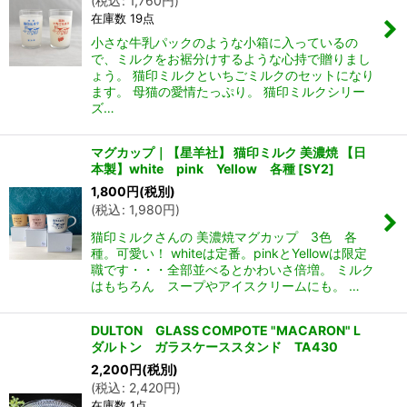
(
税込
:
1,760
円
)
在庫数 19点
小さな牛乳パックのような小箱に入っているの
で、ミルクをお裾分けするような心持で贈りまし
ょう。 猫印ミルクといちごミルクのセットになり
ます。 母猫の愛情たっぷり。 猫印ミルクシリー
ズ…
マグカップ｜【星羊社】 猫印ミルク 美濃焼 【日
本製】white pink Yellow 各種
[
SY2
]
1,800
円
(税別)
(
税込
:
1,980
円
)
猫印ミルクさんの 美濃焼マグカップ 3色 各
種。可愛い！ whiteは定番。pinkとYellowは限定
職です・・・全部並べるとかわいさ倍増。 ミルク
はもちろん スープやアイスクリームにも。 …
DULTON GLASS COMPOTE "MACARON" L
ダルトン ガラスケーススタンド TA430
2,200
円
(税別)
(
税込
:
2,420
円
)
在庫数 1点