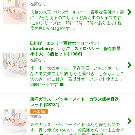
在庫なし
人気の水玉フリルボールです 貴重な蓋付き！裏
に 2号とあるのでちょうど真ん中のサイズです
(このシリーズは 1号 2号 3号があります) 程
度の良いvintageです …
EJIRY エジリー蓋付ホーローバット
strawberry いちご ストロベリー 保存容器
小中大 3個セット
[
HB66
]
在庫なし
小 中 大のホーロー保存容器 いちご ホーロー
なので丈夫で衛生的 しかも蓋付き しかもいちご
大のみすのこ付き 蓋以外オーブンでも使えます
3個セットです ■…
東洋ガラス パッキーメイト ガラス保存容器
レッド
[
ZB131
]
在庫なし
東洋ガラス パッキーメイト 便利な保存容器で
す 真っ赤でかわいい。 冷蔵庫からそのまま食卓