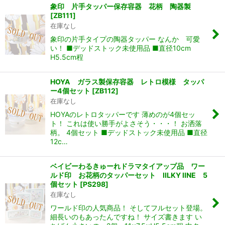
象印 片手タッパー保存容器 花柄 陶器製
[
ZB111
]
在庫なし
象印の片手タイプの陶器タッパー なんか 可愛
い！ ■デッドストック未使用品 ■直径10cm
H5.5cm程
HOYA ガラス製保存容器 レトロ模様 タッパ
ー4個セット
[
ZB112
]
在庫なし
HOYAのレトロタッパーです 薄めのが4個セッ
ト！ これは使い勝手がよさそう・・・！ お洒落
柄。 4個セット ■デッドストック未使用品 ■直径
12c…
ベイビーわるきゅーれドラマタイアップ品 ワー
ルド印 お花柄のタッパーセット lILKY lINE 5
個セット
[
PS298
]
在庫なし
ワールド印の人気商品！ そしてフルセット登場。
細長いのもあったんですね！ サイズ書きます い