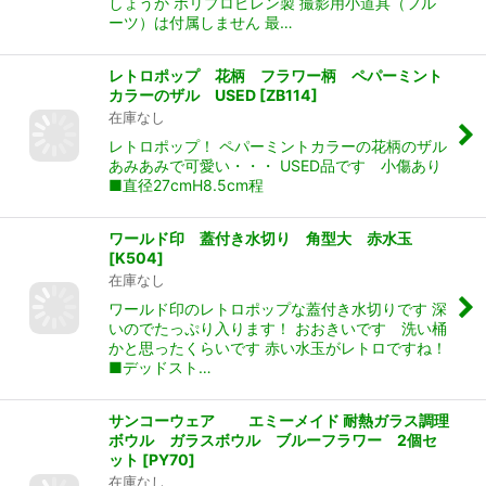
しょうか ポリプロピレン製 撮影用小道具（フル
ーツ）は付属しません 最…
レトロポップ 花柄 フラワー柄 ペパーミント
カラーのザル USED
[
ZB114
]
在庫なし
レトロポップ！ ペパーミントカラーの花柄のザル
あみあみで可愛い・・・ USED品です 小傷あり
■直径27cmH8.5cm程
ワールド印 蓋付き水切り 角型大 赤水玉
[
K504
]
在庫なし
ワールド印のレトロポップな蓋付き水切りです 深
いのでたっぷり入ります！ おおきいです 洗い桶
かと思ったくらいです 赤い水玉がレトロですね！
■デッドスト…
サンコーウェア エミーメイド 耐熱ガラス調理
ボウル ガラスボウル ブルーフラワー 2個セ
ット
[
PY70
]
在庫なし