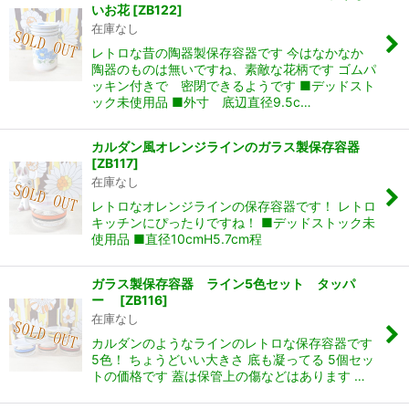
いお花
[
ZB122
]
在庫なし
レトロな昔の陶器製保存容器です 今はなかなか
陶器のものは無いですね、素敵な花柄です ゴムパ
ッキン付きで 密閉できるようです ■デッドスト
ック未使用品 ■外寸 底辺直径9.5c…
カルダン風オレンジラインのガラス製保存容器
[
ZB117
]
在庫なし
レトロなオレンジラインの保存容器です！ レトロ
キッチンにぴったりですね！ ■デッドストック未
使用品 ■直径10cmH5.7cm程
ガラス製保存容器 ライン5色セット タッパ
ー
[
ZB116
]
在庫なし
カルダンのようなラインのレトロな保存容器です
5色！ ちょうどいい大きさ 底も凝ってる 5個セッ
トの価格です 蓋は保管上の傷などはあります …