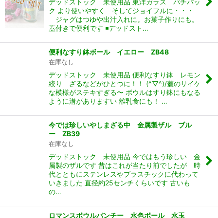
デッドストック 未使用品 東洋ガラス パチパッ
ク より使いやすく そしてジョイフルに・・・
ジャグはつゆや出汁入れに。お菓子作りにも。
蓋付きで便利です ◾️デッドスト…
便利なすり鉢ボール イエロー ZB48
在庫なし
デッドストック 未使用品 便利なすり鉢 レモン
絞り ざるなどがひとつに！！ (^▽^)/蓋のサイケ
な模様がステキすぎる〜 ボウルはすり鉢にもなる
ように溝がありますい 離乳食にも！ …
今では珍しいやしまざる中 金属製ザル ブル
ー ZB39
在庫なし
デッドストック 未使用品 今ではもう珍しい 金
属製のザルです 昔はこれが当たり前でしたが 時
代とともにステンレスやプラスチックに代わって
いきました 直径約25センチくらいです 古いも
の…
ロマンスボウルパンチー 水色ボール 水玉