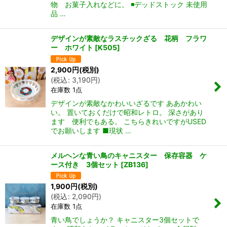
物 お菓子入れなどに。 ◾️デッドストック 未使用
品 …
デザインが素敵なラスチックざる 花柄 フラワ
ー ホワイト
[
K505
]
2,900
円
(税別)
(
税込
:
3,190
円
)
在庫数 1点
デザインが素敵なかわいいざるです ああかわい
い。 置いておくだけで昭和レトロ。 深さがあり
ます 便利でもある。 こちらきれいですがUSED
でお願いします ■現状 …
メルヘンな青い鳥のキャニスター 保存容器 ケ
ース付き 3個セット
[
ZB136
]
1,900
円
(税別)
(
税込
:
2,090
円
)
在庫数 1点
青い鳥でしょうか？ キャニスター3個セットで