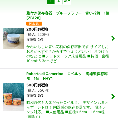
1
2
次
»
在庫あり
蓋付き保存容器 ブルーフラワー 青い花柄 1個
並び順
:
[
ZB128
]
200
円
(税別)
絞り込む
(
税込
:
220
円
)
在庫数 2点
かわいらしい青い花柄の保存容器です サイズもお
おきからず小さからずでちょうどいい！ おつけも
のなどに ■デッドストック未使用品 ■特価 直径
10cmH5.3cmほど
Roberta di Camerino ロベルタ 陶器製保存容
器 1個 HHY1
500
円
(税別)
(
税込
:
550
円
)
在庫数 3点
昭和時代も人気だったロベルタ。 デザインも変わ
らず レトロ！ 陶器製の保存容器です。 電子レ
ンジ対応。 ■未使用品 ■直径9.5cm H6cm程
(蓋除く)