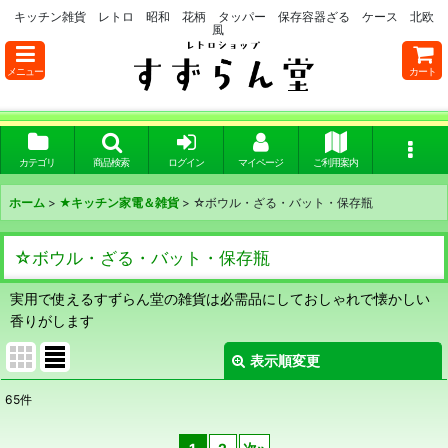
キッチン雑貨 レトロ 昭和 花柄 タッパー 保存容器ざる ケース 北欧
風
メニュー
カート
カテゴリ
商品検索
ログイン
マイページ
ご利用案内
ホーム
>
★キッチン家電＆雑貨
>
☆ボウル・ざる・バット・保存瓶
☆ボウル・ざる・バット・保存瓶
実用で使えるすずらん堂の雑貨は必需品にしておしゃれで懐かしい
香りがします
表示順変更
閉じる
65
件
表示数
: