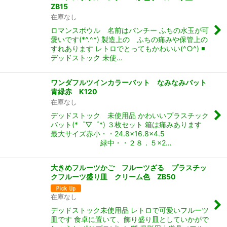
ZB15
在庫なし
ロマンスボウル 名前はパンチー ふちの水玉が可
愛いです(*^.^*) 製造上の ふちの痛みや保管上の
すれあります レトロでとってもかわいい(^○^) ◾️
デッドストック 未使…
ワンダフルツインカラーバット なみなみバット
青緑赤 K120
在庫なし
デッドストック 未使用品 かわいいプラスチック
バット(*゜▽゜*) ３枚セット 箱は痛みあります
最大サイズ赤小・・24.8×16.8×4.5
緑中・・２８．５×2…
大きめフルーツかご フルーツざる プラスチッ
クフルーツ盛り皿 クリーム色 ZB50
在庫なし
デッドストック未使用品 レトロで可愛いフルーツ
皿です 食卓に置いて、飾り盛り皿としていかがで