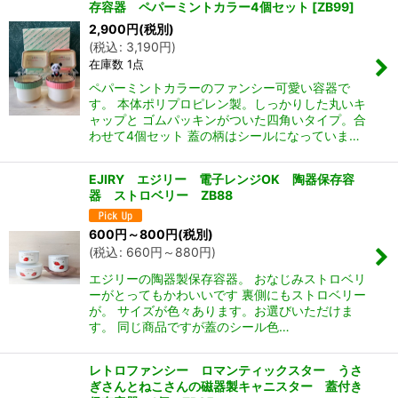
存容器 ペパーミントカラー4個セット
[
ZB99
]
2,900
円
(税別)
(
税込
:
3,190
円
)
在庫数 1点
ペパーミントカラーのファンシー可愛い容器で
す。 本体ポリプロピレン製。しっかりした丸いキ
ャップと ゴムパッキンがついた四角いタイプ。合
わせて4個セット 蓋の柄はシールになっていま…
EJIRY エジリー 電子レンジOK 陶器保存容
器 ストロベリー ZB88
600
円
～800
円
(税別)
(
税込
:
660
円
～880
円
)
エジリーの陶器製保存容器。 おなじみストロベリ
ーがとってもかわいいです 裏側にもストロベリー
が。 サイズが色々あります。お選びいただけま
す。 同じ商品ですが蓋のシール色…
レトロファンシー ロマンティックスター うさ
ぎさんとねこさんの磁器製キャニスター 蓋付き