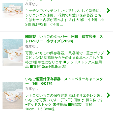
在庫なし
キッチンでパッチン！いつでもおいしく新鮮に。
シリコンゴム使用。 花柄で可愛い保存容器 こち
らはセット内容が選べます Ａは大1個 中1個 小
2個 Bは中2個 小1個 …
陶器製 いちごのタッパー 円形 保存容器 ス
トロベリー 小サイズ
[
ZB96
]
在庫なし
可愛いいちごの保存容器。 陶器製で 蓋はポリプ
ロピレン製 冷蔵庫からそのまま食卓へ♪ こちら価
格は1個単位になります ■デッドストック未使用
品 ■直径10cmH5.5cm程
いちご柄蓋付保存容器 ストロベリーキャニスタ
ー 1個 GC174
在庫なし
レトロないちごの保存容器 蓋はポリエチレン製。
いちごが可愛いです (⌒∇⌒) 価格は1個単位です
◾️デッドストック 未使用品 ■陶器製 直径
10cm H5.3cm程