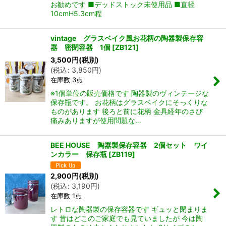
お勧めです ■デッドストック未使用品 ■直径
10cmH5.3cm程
vintage グラスベイク風お花柄の陶器製保存容
器 密閉容器 1個
[
ZB121
]
3,500
円
(税別)
(
税込
:
3,850
円
)
在庫数 3点
※1個単位の販売価格です 陶器製のヴィンテージな
保存瓶です。 お花柄はグラスベイクにそっくりな
ものがあります 後ろと前に花柄 金具経年のさび
痛みありますが使用問題な…
BEE HOUSE 陶器製保存容器 2個セット ワイ
ンカラー 保存瓶
[
ZB119
]
2,900
円
(税別)
(
税込
:
3,190
円
)
在庫数 1点
レトロな陶器製の保存容器です ギュッと閉まりま
す 昔はどこのご家庭でも見ていましたが 今は陶