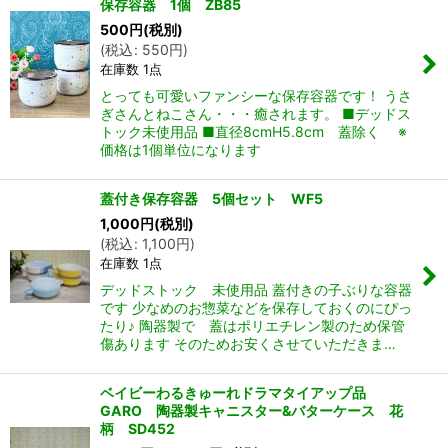
保存容器 1個 ZB85
500
円
(税別)
(
税込
:
550
円
)
在庫数 1点
とっても可愛いファンシーな保存容器です！ うさ
ぎさんとねこさん・・・癒されます。 ■デッドス
トック未使用品 ■直径8cmH5.8cm 蓋除く ※
価格は1個単位になります
蓋付き保存容器 5個セット WF5
1,000
円
(税別)
(
税込
:
1,100
円
)
在庫数 1点
デッドストック 未使用品 蓋付きの子ぶりな容器
です 少なめのお惣菜などを保存しておくのにぴっ
たり♪ 陶器製で 蓋はポリエチレン製のため保管
傷あります そのためお安くさせていただきま…
ベイビーわるきゅーれドラマタイアップ品
GARO 陶器製キャニスター&バターケース 花
柄 SD452