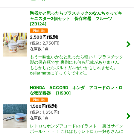
陶器かと思ったらプラスチックのなんちゃってキ
ャニスター2個セット 保存容器 フルーツ
[
ZB124
]
2,500
円
(税別)
(
税込
:
2,750
円
)
在庫数 1点
もう一瞬重いかなと思ったら軽い！ プラスチック
製の保存瓶です 裏側にも何も記載がありません
もしかしたらポルトガルせいかもしれません。
cellarmateにそっくりですが…
HONDA ACCORD ホンダ アコードのレトロ
な密閉容器
[
HS30
]
1,500
円
(税別)
(
税込
:
1,650
円
)
在庫数 1点
レトロなホンダアコードのイラスト！ 裏はサイン
ポール・・・！ これはもうレトロカー好きさんに