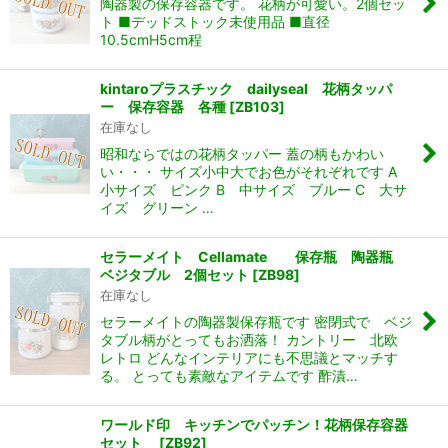
陶器製の保存容器です。 花柄が可愛い。2個セッ
ト ■デッドストック未使用品 ■直径
10.5cmH5cm程
kintaroプラスチック dailyseal 花柄タッパ
ー 保存容器 各種
[
ZB103
]
在庫なし
昭和ならではの花柄タッパー 蓋の柄もかわい
い・・・ サイズ小中大でお色がそれぞれです A
小サイズ ピンク B 中サイズ ブルー C 大サ
イズ グリーン …
ん堂
セラーメイト Cellamate 保存瓶 陶器瓶
ベジタブル 2個セット
[
ZB98
]
在庫なし
セラーメイトの陶器製保存瓶です 密閉式で ベジ
タブル柄がとってもお洒落！ カントリー 北欧
レトロ どんなインテリアにも不思議とマッチす
る。 とっても素敵なアイテムです 酢漬…
ワールド印 キッチンでパッチン！花柄保存容器
セット
[
ZB92
]