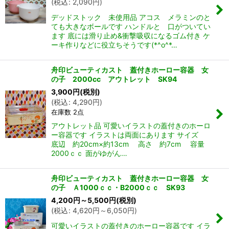
(
税込
:
2,090
円
)
デッドストック 未使用品 アコス メラミンのと
ても大きなボールです ハンドルと 口がついてい
ます 底には滑り止め&衝撃吸収になるゴム付き ケ
ーキ作りなどに役立ちそうです(*^o^*…
舟印ビューティカスト 蓋付きホーロー容器 女
の子 2000cc アウトレット SK94
3,900
円
(税別)
(
税込
:
4,290
円
)
在庫数 2点
アウトレット品 可愛いイラストの蓋付きのホーロ
ー容器です イラストは両面にあります サイズ
底辺 約20cm×約13cm 高さ 約7cm 容量
2000ｃｃ 面がゆがん…
舟印ビューティカスト 蓋付きホーロー容器 女
の子 Ａ1000ｃｃ・B2000ｃｃ SK93
4,200
円
～5,500
円
(税別)
(
税込
:
4,620
円
～6,050
円
)
可愛いイラストの蓋付きのホーロー容器です イラ