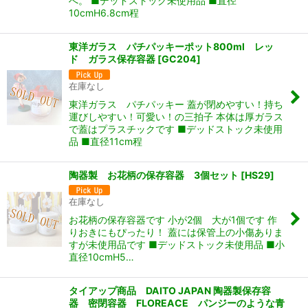
へ。 ■デッドストック未使用品 ■直径
10cmH6.8cm程
東洋ガラス パチパッキーポット800ml レッ
ド ガラス保存容器
[
GC204
]
在庫なし
東洋ガラス パチパッキー 蓋が閉めやすい！持ち
運びしやすい！可愛い！の三拍子 本体は厚ガラス
で蓋はプラスチックです ■デッドストック未使用
品 ■直径11cm程
陶器製 お花柄の保存容器 3個セット
[
HS29
]
在庫なし
お花柄の保存容器です 小が2個 大が1個です 作
りおきにもぴったり！ 蓋には保管上の小傷ありま
すが未使用品です ■デッドストック未使用品 ■小
直径10cmH5…
タイアップ商品 DAITO JAPAN 陶器製保存容
器 密閉容器 FLOREACE パンジーのような青