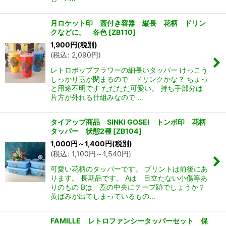
月ロケット印 蓋付き容器 縦長 花柄 ドリン
クなどに。 各色
[
ZB110
]
1,900
円
(税別)
(
税込
:
2,090
円
)
レトロポップフラワーの細長いタッパー けっこう
しっかり蓋が閉まるので ドリンクかな？ ちょっ
と用途不明です ただただ可愛い。 持ち手部分は
片方が外れる仕組みなので …
タイアップ商品 SINKI GOSEI トンボ印 花柄
タッパー 状態2種
[
ZB104
]
1,000
円
～1,400
円
(税別)
(
税込
:
1,100
円
～1,540
円
)
可愛い花柄のタッパーです。 プリントは前後にあ
ります。 長期品です。 Aは 目立たない小傷等あ
りのもの Bは 蓋の中央にテープ跡でしょうか？
黄ばみが出てしまっているもの…
FAMILLE レトロファンシータッパーセット 保