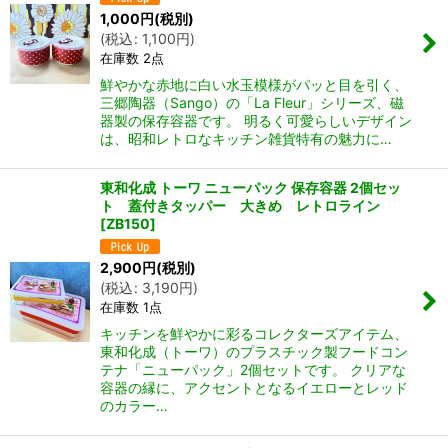
1,000
円
(税別)
(
税込
:
1,100
円
)
在庫数 2点
鮮やかな赤地に白い水玉模様がパッと目を引く、
三郷陶器（Sango）の「La Fleur」シリーズ、磁
器製の保存容器です。 明るく可愛らしいデザイン
は、昭和レトロなキッチン雑貨特有の魅力に…
東和化成 トーワ ニューパック 保存容器 2個セッ
ト 蓋付きタッパー 大きめ レトロライン
[
ZB150
]
2,900
円
(税別)
(
税込
:
3,190
円
)
在庫数 1点
キッチンを鮮やかに彩るコレクターズアイテム、
東和化成（トーワ）のプラスチック製フードコン
テナ「ニューパック」2個セットです。 クリアな
容器の縁に、アクセントとなるイエローとレッド
のカラー…