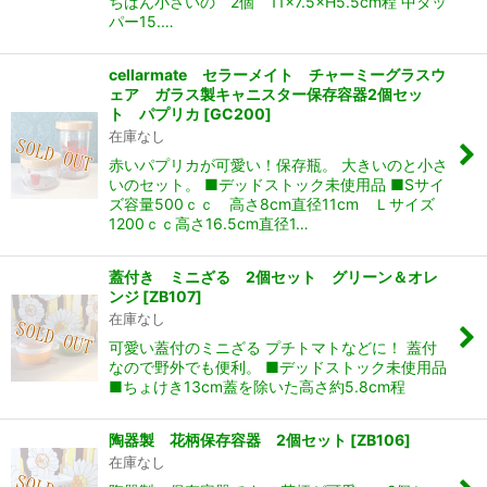
ちばん小さいの 2個 11×7.5×H5.5cm程 中タッ
パー15.…
cellarmate セラーメイト チャーミーグラスウ
ェア ガラス製キャニスター保存容器2個セッ
ト パプリカ
[
GC200
]
在庫なし
赤いパプリカが可愛い！保存瓶。 大きいのと小さ
いのセット。 ■デッドストック未使用品 ■Sサイ
ズ容量500ｃｃ 高さ8cm直径11cm Ｌサイズ
1200ｃｃ高さ16.5cm直径1…
蓋付き ミニざる 2個セット グリーン＆オレ
ンジ
[
ZB107
]
在庫なし
可愛い蓋付のミニざる プチトマトなどに！ 蓋付
なので野外でも便利。 ■デッドストック未使用品
■ちょけき13cm蓋を除いた高さ約5.8cm程
陶器製 花柄保存容器 2個セット
[
ZB106
]
在庫なし