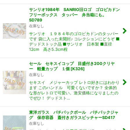
サンリオ1984年 SANRIO旧ロゴ ゴロピカドン
フリーボックス タッパー 弁当箱にも。
SD789
在庫なし
サンリオ １９８４年のゴロピカドンのタッパー
です 袋に入った未開封♪ コレクションにどうぞ ■
デッドストック品 ■サンリオ 日本製 ■直径
12cm 高さ5.3cm程
セール セキスイコップ 目盛付き200クリヤ
ー 軽量カップ １個
[
K326
]
在庫なし
セキスイ メジャーカップ レトロ好きにはわかり
ます このハンドル 可愛くないですか？ 全体的
な形がレトロで可愛い。激安価格になりましたの
でぜひ！ デッドスト…
東洋ガラス パチパックボール パチパックジャ
グ 保存容器 蓋付きガラスピッチャーSD417
在庫なし