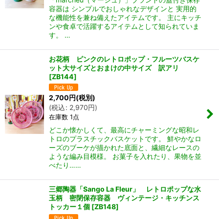
容器は シンプルでおしゃれなデザインと 実用的
な機能性を兼ね備えたアイテムです。 主にキッチ
ンや食卓で活躍するアイテムとして知られていま
す。 …
お花柄 ピンクのレトロポップ・フルーツバスケ
ット大サイズとおまけの中サイズ 訳アリ
[
ZB144
]
2,700
円
(税別)
(
税込
:
2,970
円
)
在庫数 1点
どこか懐かしくて、最高にチャーミングな昭和レ
トロのプラスチックバスケットです。 鮮やかなロ
ーズのブーケが描かれた底面と、繊細なレースの
ような編み目模様。 お菓子を入れたり、果物を並
べたり……
三郷陶器「Sango La Fleur」 レトロポップな水
玉柄 密閉保存容器 ヴィンテージ・キッチンス
トッカー１個
[
ZB148
]