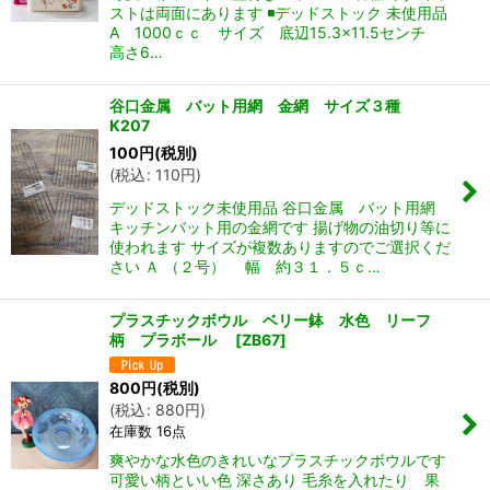
ストは両面にあります ◾️デッドストック 未使用品
A 1000ｃｃ サイズ 底辺15.3×11.5センチ
高さ6…
谷口金属 バット用網 金網 サイズ３種
K207
100
円
(税別)
(
税込
:
110
円
)
デッドストック未使用品 谷口金属 バット用網
キッチンバット用の金網です 揚げ物の油切り等に
使われます サイズが複数ありますのでご選択くだ
さい Ａ （２号） 幅 約３１．５ｃ…
プラスチックボウル ベリー鉢 水色 リーフ
柄 プラボール
[
ZB67
]
800
円
(税別)
(
税込
:
880
円
)
在庫数 16点
爽やかな水色のきれいなプラスチックボウルです
可愛い柄といい色 深さあり 毛糸を入れたり 果