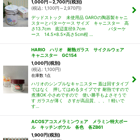
1,000
円
～2,700
円
(税別)
(
税込
:
1,100
円
～2,970
円
)
デッドストック 未使用品 GAROの陶器製キャニ
スターとバターケース サイズ キャニスター 高
さ13.7cm 底辺直径9.7cm バターケ
ース 14.5×8.5×高さ5cm程 …
HARIO ハリオ 耐熱ガラス サイクルウェア
キャニスター GC154
1,000
円
(税別)
(
税込
:
1,100
円
)
在庫数 1点
ハリオのシンプルなキャニスター 蓋は回すタイプ
ではなく 押してはめるタイプです 耐熱ですので
煮沸OK 小さめですので 使い勝手もよさそうで
す ガラスが薄く さすが高品質、、、！軽いで
す…
ACOSアコスメラミンウェア メラミン特大ボー
ル キッチンボウル 各色 各ZB61
1,900
円
(税別)