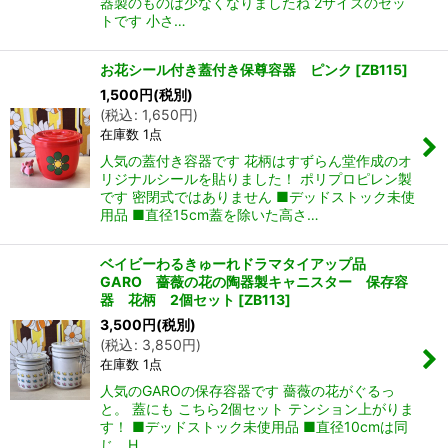
器製のものは少なくなりましたね 2サイズのセッ
トです 小さ…
お花シール付き蓋付き保尊容器 ピンク
[
ZB115
]
1,500
円
(税別)
(
税込
:
1,650
円
)
在庫数 1点
人気の蓋付き容器です 花柄はすずらん堂作成のオ
リジナルシールを貼りました！ ポリプロピレン製
です 密閉式ではありません ■デッドストック未使
用品 ■直径15cm蓋を除いた高さ…
ベイビーわるきゅーれドラマタイアップ品
GARO 薔薇の花の陶器製キャニスター 保存容
器 花柄 2個セット
[
ZB113
]
3,500
円
(税別)
(
税込
:
3,850
円
)
在庫数 1点
人気のGAROの保存容器です 薔薇の花がぐるっ
と。 蓋にも こちら2個セット テンション上がりま
す！ ■デッドストック未使用品 ■直径10cmは同
じ H…