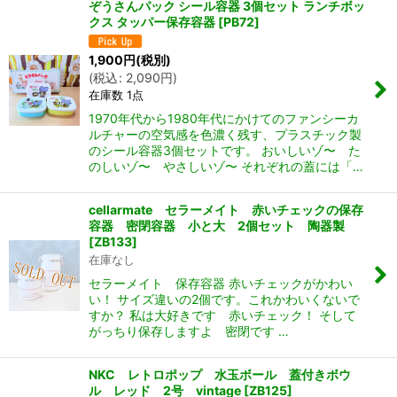
ぞうさんパック シール容器 3個セット ランチボッ
クス タッパー保存容器
[
PB72
]
1,900
円
(税別)
(
税込
:
2,090
円
)
在庫数 1点
1970年代から1980年代にかけてのファンシーカ
ルチャーの空気感を色濃く残す、プラスチック製
のシール容器3個セットです。 おいしいゾ〜 た
のしいゾ〜 やさしいゾ〜 それぞれの蓋には「…
cellarmate セラーメイト 赤いチェックの保存
容器 密閉容器 小と大 2個セット 陶器製
[
ZB133
]
在庫なし
セラーメイト 保存容器 赤いチェックがかわい
い！ サイズ違いの2個です。これかわいくないで
すか？ 私は大好きです 赤いチェック！ そして
がっちり保存しますよ 密閉です …
NKC レトロポップ 水玉ボール 蓋付きボウ
ル レッド 2号 vintage
[
ZB125
]