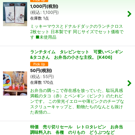
1,000
円
(税別)
並び順
:
(
税込
:
1,100
円
)
在庫数 1点
絞り込む
ミッキーマウスとドナルドダックのランチクロス
2枚セット 日本製です 同じサイズでセット価格で
す ■未使用品
ランチタイム タレピンセット 可愛いペンギン
&タコさん お弁当の小さな主役。
[
K406
]
50
円
(税別)
(
税込
:
55
円
)
在庫数 170点
お弁当の隅っこで存在感を放っていた、駄玩具感
満載のタコ（赤）とペンギン（ピンク）のたれピ
ンです。 この蛍光イエローや薄ピンクのチープな
スクリューキャップと、動物たちのなんとも抜け
た表情の…
特価 売り切りセール レトロタレピン お弁当
調味料入れ 各種 のりもの どうぶつなど