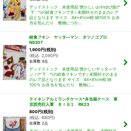
デッドストック 未使用品 懐かしいおやゆび姫(*
´∇｀*)の給食フキンです♪ 未開封そのままのレア
品となります サイズ 44×41cm程 綿100％ お弁
当を包んだり 敷物につか…
給食フキン ヤッタ―マン タツノコプロ
NS307
1,900
円
(税別)
(
税込
:
2,090
円
)
在庫数 4点
デッドストック 未使用品 懐かしいヤッタ―マ
ン！(*´∇｀*)の給食フキンです♪ 未開封そのまま
のレア品となります サイズ 44×41cm程 綿
100％ お弁当を包んだり 敷物に…
テイネンアルミランチケース*弁当箱ケース 東
京読売巨人軍 ＢＩＧ１ RK23
800
円
(税別)
(
税込
:
880
円
)
在庫数 2点
☆デッドストック（未使用品）新品 未開封品