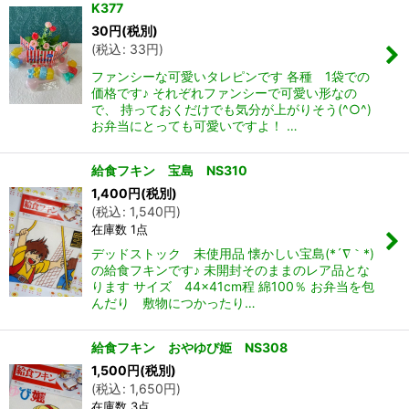
K377
30
円
(税別)
(
税込
:
33
円
)
ファンシーな可愛いタレピンです 各種 1袋での
価格です♪ それぞれファンシーで可愛い形なの
で、 持っておくだけでも気分が上がりそう(^○^)
お弁当にとっても可愛いですよ！ …
給食フキン 宝島 NS310
1,400
円
(税別)
(
税込
:
1,540
円
)
在庫数 1点
デッドストック 未使用品 懐かしい宝島(*´∇｀*)
の給食フキンです♪ 未開封そのままのレア品とな
ります サイズ 44×41cm程 綿100％ お弁当を包
んだり 敷物につかったり…
給食フキン おやゆび姫 NS308
1,500
円
(税別)
(
税込
:
1,650
円
)
在庫数 3点