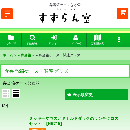
弁当箱ケースなど♡
メニュー
カート
カテゴリ
商品検索
ログイン
マイページ
ご利用案内
ホーム
>
★弁当箱
>
☆弁当箱ケース・関連グッズ
☆弁当箱ケース・関連グッズ
弁当箱ケースなど♡
表示順変更
閉じる
12
件
表示数
:
ミッキーマウスとドナルドダックのランチクロス
セット
[
NS715
]
在庫あり