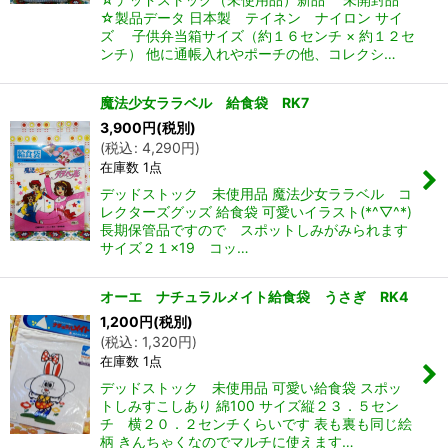
☆製品データ 日本製 テイネン ナイロン サイ
ズ 子供弁当箱サイズ（約１６センチ × 約１２セ
ンチ） 他に通帳入れやポーチの他、コレクシ…
魔法少女ララベル 給食袋 RK7
3,900
円
(税別)
(
税込
:
4,290
円
)
在庫数 1点
デッドストック 未使用品 魔法少女ララベル コ
レクターズグッズ 給食袋 可愛いイラスト(*^▽^*)
長期保管品ですので スポットしみがみられます
サイズ２１×19 コッ…
オーエ ナチュラルメイト給食袋 うさぎ RK4
1,200
円
(税別)
(
税込
:
1,320
円
)
在庫数 1点
デッドストック 未使用品 可愛い給食袋 スポッ
トしみすこしあり 綿100 サイズ縦２３．５セン
チ 横２０．２センチくらいです 表も裏も同じ絵
柄 きんちゃくなのでマルチに使えます…