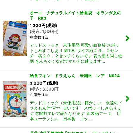
オーエ ナチュラルメイト給食袋 オランダ女の
子 RK3
1,200
円
(税別)
(
税込
:
1,320
円
)
在庫数 1点
デッドストック 未使用品 可愛い給食袋 スポッ
トしみすこしあり 綿100 サイズ縦２３．５セン
チ 横２０．２センチくらいです 表も裏も同じ絵
柄 きんちゃくなのでマルチに使えます…
給食フキン ドラえもん 未開封 レア NS24
3,000
円
(税別)
(
税込
:
3,300
円
)
在庫数 1点
デッドストック（未使用品） 懐かしい 永遠のド
ラえもん(*^▽^*) 古いです スポットしみありま
す 未開封でレア品となります ☆製品データ 日
本ユーテンシル 日本製 コッ…