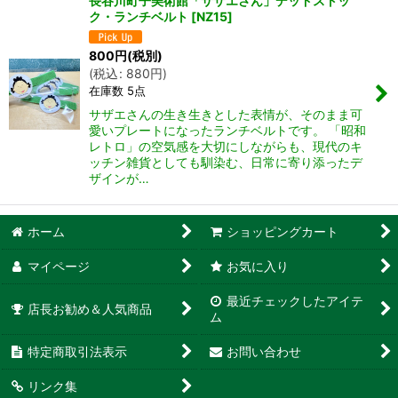
長谷川町子美術館「サザエさん」デッドストッ
ク・ランチベルト
[
NZ15
]
800
円
(税別)
(
税込
:
880
円
)
在庫数 5点
サザエさんの生き生きとした表情が、そのまま可
愛いプレートになったランチベルトです。 「昭和
レトロ」の空気感を大切にしながらも、現代のキ
ッチン雑貨としても馴染む、日常に寄り添ったデ
ザインが…
ホーム
ショッピングカート
マイページ
お気に入り
最近チェックしたアイテ
店長お勧め＆人気商品
ム
特定商取引法表示
お問い合わせ
リンク集