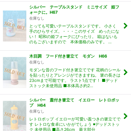
シルバー テーブルスタンド ミニサイズ 姫フ
ォークに。H67
在庫なし
とっても可愛いテーブルスタンドです。 小さく
手のひらサイズ。・・・このサイズ めったにな
い！ 昭和の姫フォークにぴったり。 箱はないも
のもございますので 本体価格のみです。 …
木目調 フード付き箸立て モダン H66
在庫なし
モダンな昔のフード付き箸立てです 花柄のシール
を貼ったりとアレンジができますね。 箸の長さは
23cmまで可能です。 ラスト1点です！ ■デッド
ストック未使用品 ■本体高さ約2…
シルバー 蓋付き箸立て イエロー レトロポッ
プ H64
在庫なし
レトロポップ イエローが可愛い蓋つきの箸立てで
す レトロな食卓にいかがでしょう ◾️デッドストッ
ク 未使用品 ■高さ26cm 最大部分