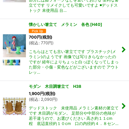
立てです リメイクしても可愛いですよ ◾️デッドス
トック 未使用品 台…
懐かしい箸立て メラミン 各色
[
H40
]
700
円
(税別)
(
税込
:
770
円
)
こちらはとても古い箸立てです プラスチック(メ
ラミン)のようです 画像では写りきらなかったの
ですが 経年によりちょっと白っぽくなってしまっ
た部分・小傷・変色などがございますので アウト
レッ…
モダン 木目調箸立て H38
1,900
円
(税別)
(
税込
:
2,090
円
)
デッドストック 未使用品 メラミン素材の箸立て
です 木目調がモダン。 足部分や中部分の色味が
若干違うので、お選びください 高さ約１１cm
程 底辺直径約１０cm 口の内径約４．８セン…