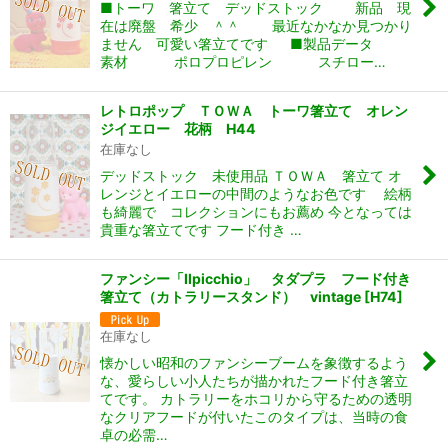
■トーワ 箸立て デッドストック 新品 現
在は廃盤 希少 ＾＾ 最近なかなか見つかり
ません 可愛い箸立てです ■製品データ
素材 ポロプロピレン スチロー…
レトロポップ ＴＯＷＡ トーワ箸立て オレン
ジイエロー 花柄 H44
在庫なし
デッドストック 未使用品 ＴＯＷＡ 箸立て オ
レンジとイエローの中間のようなお色です 絵柄
も綺麗で コレクションにもお薦め 今となっては
貴重な箸立てです フード付き …
ファンシー「Ilpicchio」 タダプラ フード付き
箸立て（カトラリースタンド） vintage
[
H74
]
在庫なし
懐かしい昭和のファンシーブームを象徴するよう
な、愛らしい小人たちが描かれたフード付き箸立
てです。 カトラリーをホコリから守るための透明
なクリアフードが付いたこのタイプは、当時の食
卓の必需…