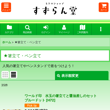
メニュー
カート
カテゴリ
商品検索
ログイン
マイページ
ご利用案内
ホーム
>
★箸立て・ペン立て
★箸立て・ペン立て
人気の箸立てやペンスタンドで差をつけよう！
表示順変更
閉じる
35
件
表示数
:
ワールド印 水玉の箸立てと醤油差しのセット
ブルードット
[
H72
]
在庫あり