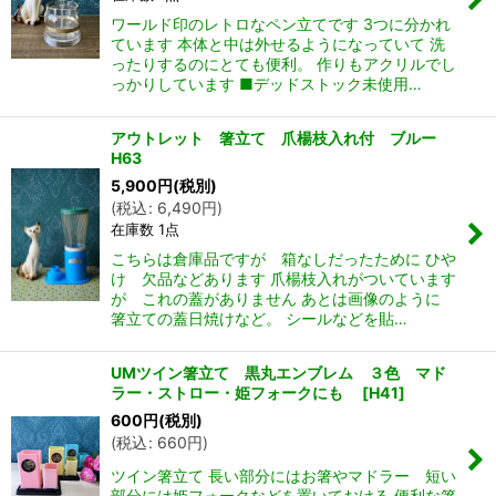
ワールド印のレトロなペン立てです 3つに分かれ
ています 本体と中は外せるようになっていて 洗
ったりするのにとても便利。 作りもアクリルでし
っかりしています ■デッドストック未使用…
アウトレット 箸立て 爪楊枝入れ付 ブルー
H63
5,900
円
(税別)
(
税込
:
6,490
円
)
在庫数 1点
こちらは倉庫品ですが 箱なしだったために ひや
け 欠品などあります 爪楊枝入れがついています
が これの蓋がありません あとは画像のように
箸立ての蓋日焼けなど。 シールなどを貼…
UMツイン箸立て 黒丸エンブレム ３色 マド
ラー・ストロー・姫フォークにも
[
H41
]
600
円
(税別)
(
税込
:
660
円
)
ツイン箸立て 長い部分にはお箸やマドラー 短い
部分には姫フォークなどを置いておける 便利な箸