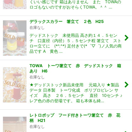
くいい感じです 箱はありません また TOWAの
ロゴもないのですがおそらくTOWA。＾＾ …
デラックスカラー 箸立て ２色 H25
在庫なし
デッドストック 未使用品 高さ約１４．５セン
チ 口直径（内径）５．５センチ程 箸立て スト
ロー立てに (*^.^*) 足付きで(*゜▽゜)ノ人気の商
品です A 黄色 …
TOWA トーワ箸立て 赤 デッドストック 箱
あり H6
在庫なし
★デッドストック新品未使用 元箱入り ★製品
データ 日本製 トーワ化成 ポリプロピレン サ
イズ 高さ ２６．５センチ 直径 10センチ ♪
レア色の赤の登場です。 箱も本体も綺…
レトロポップ フード付きトーワ箸立て 赤 花
柄 H21
在庫なし