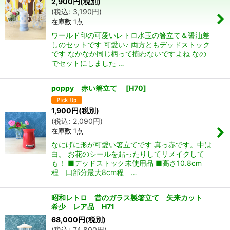
2,900
円
(税別)
並び順
:
(
税込
:
3,190
円
)
在庫数 1点
絞り込む
ワールド印の可愛いレトロ水玉の箸立て＆醤油差
しのセットです 可愛い♪ 両方ともデッドストック
です なかなか同じ柄って揃わないですよね なの
でセットにしました …
poppy 赤い箸立て
[
H70
]
1,900
円
(税別)
(
税込
:
2,090
円
)
在庫数 1点
なにげに形が可愛い箸立てです 真っ赤です。中は
白。 お花のシールを貼ったりしてリメイクして
も！ ■デッドストック未使用品 ■高さ10.8cm
程 口部分最大8cm程 …
昭和レトロ 昔のガラス製箸立て 矢来カット
希少 レア品 H71
68,000
円
(税別)
(
税込
:
74,800
円
)