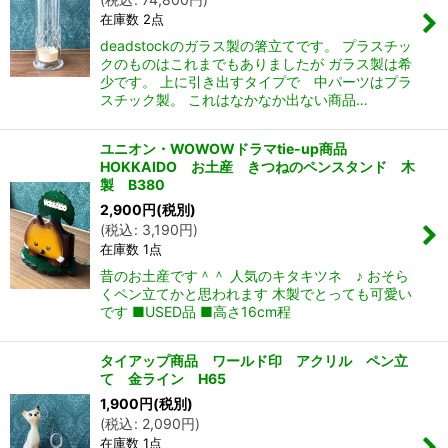
在庫数 2点
deadstockのガラス製の箸立てです。 プラスチッ
クのものはこれまでもありましたが ガラス製は希
少です。 上に引き出すタイプで 中パーツはプラ
スチック製。 これはなかなか出ない商品…
ユニオン・WOWOWドラマtie-up商品
HOKKAIDO お土産 きつねのペンスタンド 木
製 B380
2,900
円
(税別)
(
税込
:
3,190
円
)
在庫数 1点
昔のお土産です＾＾ 人気のキタキツネ ♪ おそら
くペン立てかと思われます 木製でとっても可愛い
です ■USED品 ■高さ16cm程
タイアップ商品 ワールド印 アクリル ペン立
て 金ライン H65
1,900
円
(税別)
(
税込
:
2,090
円
)
在庫数 1点