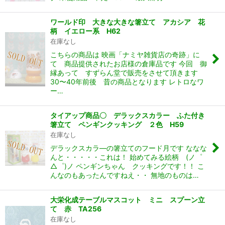
ワールド印 大きな大きな箸立て アカシア 花
柄 イエロー系 H62
在庫なし
こちらの商品は 映画「ナミヤ雑貨店の奇跡」に
て 商品提供されたお店様の倉庫品です 今回 御
縁あって すずらん堂で販売をさせて頂きます
30〜40年前後 昔の商品となります レトロなワ
ー…
タイアップ商品〇 デラックスカラー ふた付き
箸立て ペンギンクッキング ２色 H59
在庫なし
デラックスカラ―の箸立てのフード月です ななな
んと・・・・・これは！ 始めてみる絵柄 (ノ゜
△゜)ノ ペンギンちゃん クッキングです！！ こ
んなのもあったんですねえ・・ 無地のものは…
大栄化成テーブルマスコット ミニ スプーン立
て 赤 TA256
在庫なし