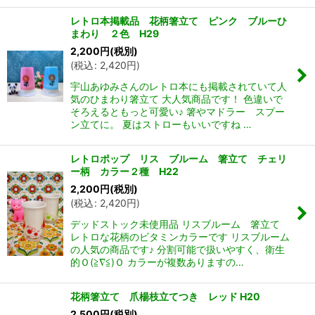
レトロ本掲載品 花柄箸立て ピンク ブルーひ
まわり ２色 H29
2,200
円
(税別)
(
税込
:
2,420
円
)
宇山あゆみさんのレトロ本にも掲載されていて人
気のひまわり箸立て 大人気商品です！ 色違いで
そろえるともっと可愛い♪ 箸やマドラー スプー
ン立てに。 夏はストローもいいですね …
レトロポップ リス ブルーム 箸立て チェリ
ー柄 カラー２種 H22
2,200
円
(税別)
(
税込
:
2,420
円
)
デッドストック未使用品 リスブルーム 箸立て
レトロな花柄のビタミンカラーです リスブルーム
の人気の商品です♪ 分割可能で扱いやすく、衛生
的Ｏ(≧∇≦)Ｏ カラーが複数ありますの…
花柄箸立て 爪楊枝立てつき レッド H20
2,500
円
(税別)