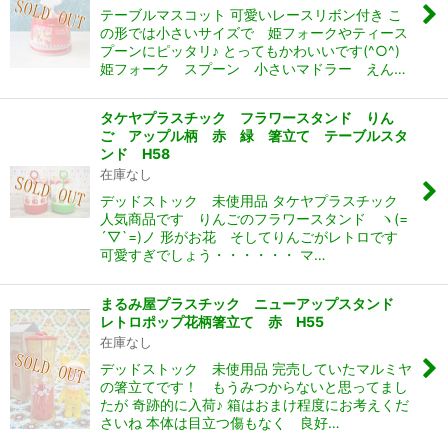
テーブルマスコット 可愛いレースリボン付き こ
の形では小さいサイズで 姫フォークやティース
プーンにピッタリ♪ とってもかわいいです(^○^)
姫フォーク スプーン 小さいマドラー えん…
タケヤプラスチック フラワースタンド りん
ご アップル柄 赤 緑 箸立て テーブルスタ
ンド H58
在庫なし
デッドストック 未使用品 タケヤプラスチック
人気商品です りんごのフラワースタンド ヽ(=
´▽`=)ノ 形がお花 そしてりんごがレトロです
可愛すぎでしょう・・・・・・ マ…
まるみ屋プラスチック ニューアップスタンド
レトロポップ花柄箸立て 赤 H55
在庫なし
デッドストック 未使用品 完売していたマルミヤ
の箸立てです！ もうみつからないと思ってまし
たが 奇跡的に入荷♪ 箱はおまけ程度にお考えくだ
さいね 本体は目立つ傷もなく 良好…