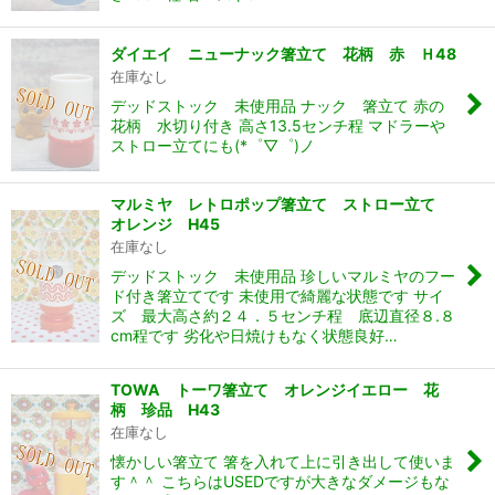
ダイエイ ニューナック箸立て 花柄 赤 Ｈ48
在庫なし
デッドストック 未使用品 ナック 箸立て 赤の
花柄 水切り付き 高さ13.5センチ程 マドラーや
ストロー立てにも(*゜▽゜)ノ
マルミヤ レトロポップ箸立て ストロー立て
オレンジ H45
在庫なし
デッドストック 未使用品 珍しいマルミヤのフー
ド付き箸立てです 未使用で綺麗な状態です サイ
ズ 最大高さ約２４．５センチ程 底辺直径８.８
cm程です 劣化や日焼けもなく状態良好…
TOWA トーワ箸立て オレンジイエロー 花
柄 珍品 H43
在庫なし
懐かしい箸立て 箸を入れて上に引き出して使いま
す＾＾ こちらはUSEDですが大きなダメージもな