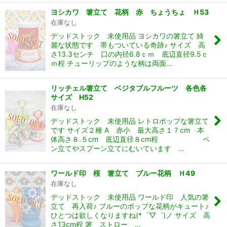
ヨシカワ 箸立て 花柄 赤 ちょうちょ Ｈ53
在庫なし
デッドストック 未使用品 ヨシカワの箸立て 綺
麗な状態です 帯もついている奇跡♪ サイズ 高
さ13.3センチ 口の内径6.8ｃｍ 底辺直径9.5ｃ
ｍ程 チューリップのような柄は両面…
リッチェル箸立て ベジタブルフルーツ 各色各
サイズ H52
在庫なし
デッドストック 未使用品 レトロポップな箸立て
です サイズ２種 A 赤小 最大高さ１７cm 本
体高さ８.５cm 底辺直径８cm程 ペ
ン立てやスプーン立てにむいています …
ワールド印 桜 箸立て ブルー花柄 Ｈ49
在庫なし
デッドストック 未使用品 ワールド印 人気の箸
立て 再入荷♪ ブルーのポップな花柄がキュート♪
ひとつは欲しくなりますね(*゜▽゜)ノ サイズ 高
さ13cm程 箸 ストロー …