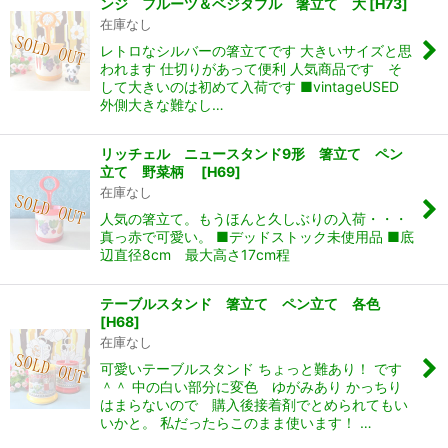
ンジ フルーツ＆ベジタブル 箸立て 大
[
H73
]
在庫なし
レトロなシルバーの箸立てです 大きいサイズと思
われます 仕切りがあって便利 人気商品です そ
して大きいのは初めて入荷です ■vintageUSED
外側大きな難なし…
リッチェル ニュースタンド9形 箸立て ペン
立て 野菜柄
[
H69
]
在庫なし
人気の箸立て。もうほんと久しぶりの入荷・・・
真っ赤で可愛い。 ■デッドストック未使用品 ■底
辺直径8cm 最大高さ17cm程
テーブルスタンド 箸立て ペン立て 各色
[
H68
]
在庫なし
可愛いテーブルスタンド ちょっと難あり！ です
＾＾ 中の白い部分に変色 ゆがみあり かっちり
はまらないので 購入後接着剤でとめられてもい
いかと。 私だったらこのまま使います！ …