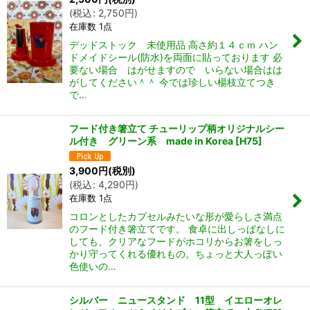
(
税込
:
2,750
円
)
在庫数 1点
デッドストック 未使用品 高さ約１４ｃｍ ハン
ドメイドシール(防水)を両面に貼っております 必
要ない場合 はがせますので いらない場合はは
がしてください＾＾ 今では珍しい楊枝立てつき
で…
フード付き箸立て チューリップ柄オリジナルシー
ル付き グリーン系 made in Korea
[
H75
]
3,900
円
(税別)
(
税込
:
4,290
円
)
在庫数 1点
コロンとしたカプセルみたいな形が愛らしさ満点
のフード付き箸立てです。 食卓に出しっぱなしに
しても、クリアなフードがホコリからお箸をしっ
かり守ってくれる優れもの。ちょっと大人っぽい
色使いの…
シルバー ニュースタンド 11型 イエローオレ