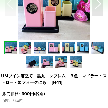
UMツイン箸立て 黒丸エンブレム ３色 マドラー・ス
トロー・姫フォークにも
[
H41
]
販売価格
:
600
円
(税別)
(
税込
:
660
円
)