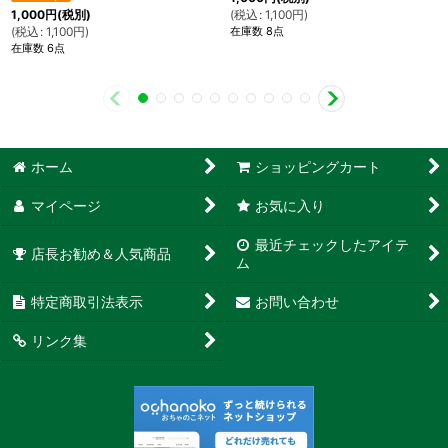
(
税込
:
1,100
円
)
1,000
円
(税別)
在庫数 8点
(
税込
:
1,100
円
)
在庫数 6点
ホーム
ショッピングカート
マイページ
お気に入り
最近チェックしたアイテ
店長お勧め＆人気商品
ム
特定商取引法表示
お問い合わせ
リンク集