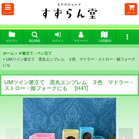
メニュー
カート
カテゴリ
商品検索
ログイン
マイページ
ご利用案内
ホーム
>
★箸立て・ペン立て
>
UMツイン箸立て 黒丸エンブレム ３色 マドラー・ストロー・姫フォーク
にも
UMツイン箸立て 黒丸エンブレム ３色 マドラー・
ストロー・姫フォークにも
[
H41
]