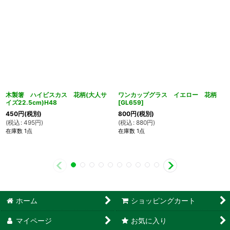
木製箸 ハイビスカス 花柄(大人サ
ワンカップグラス イエロー 花柄
イズ22.5cm)H48
[
GL659
]
450
円
(税別)
800
円
(税別)
(
税込
:
495
円
)
(
税込
:
880
円
)
在庫数 1点
在庫数 1点
ホーム
ショッピングカート
マイページ
お気に入り