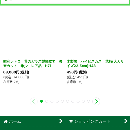
昭和レトロ 昔のガラス製箸立て 矢
木製箸 ハイビスカス 花柄(大人サ
来カット 希少 レア品 H71
イズ22.5cm)H48
68,000
円
(税別)
450
円
(税別)
(
税込
:
74,800
円
)
(
税込
:
495
円
)
在庫数 2点
在庫数 1点
ホーム
ショッピングカート