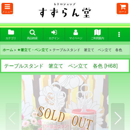
メニュー
カート
カテゴリ
商品検索
ログイン
マイページ
ご利用案内
ホーム
>
★箸立て・ペン立て
>
テーブルスタンド 箸立て ペン立て 各色
テーブルスタンド 箸立て ペン立て 各色
[
H68
]