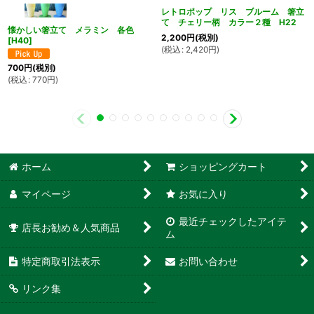
レトロポップ リス ブルーム 箸立
て チェリー柄 カラー２種 H22
懐かしい箸立て メラミン 各色
2,200
円
(税別)
[
H40
]
(
税込
:
2,420
円
)
700
円
(税別)
(
税込
:
770
円
)
ホーム
ショッピングカート
マイページ
お気に入り
最近チェックしたアイテ
店長お勧め＆人気商品
ム
特定商取引法表示
お問い合わせ
リンク集