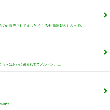
ものが販売されてました うしろ側 磁器製のものっぽい…
こちらはお花に囲まれててメルヘン。 …
5cm程