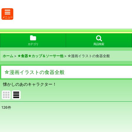
メニュー
カテゴリ
商品検索
ホーム
>
★食器★カップ＆ソーサー他
>
☆漫画イラストの食器全般
☆漫画イラストの食器全般
懐かしのあのキャラクター！
126
件
表示数
:
在庫あり