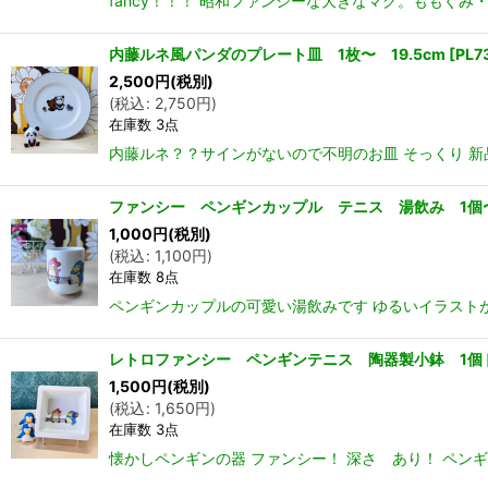
fancy！！！ 昭和ファンシーな大きなマグ。ももぐみ
内藤ルネ風パンダのプレート皿 1枚〜 19.5cm
[
PL7
2,500
円
(税別)
(
税込
:
2,750
円
)
在庫数 3点
内藤ルネ？？サインがないので不明のお皿 そっくり 新品
ファンシー ペンギンカップル テニス 湯飲み 1個
1,000
円
(税別)
(
税込
:
1,100
円
)
在庫数 8点
ペンギンカップルの可愛い湯飲みです ゆるいイラストが可
レトロファンシー ペンギンテニス 陶器製小鉢 1個
1,500
円
(税別)
(
税込
:
1,650
円
)
在庫数 3点
懐かしペンギンの器 ファンシー！ 深さ あり！ ペンギン