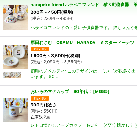
harapeko friend ハラペコフレンド 猫＆動物
並び順
:
200
円
～450
円
(税別)
(
税込
:
220
円
～495
円
)
ハラペコフレンドの可愛い子供食器です。 猫ちゃんや動
原田おさむ OSAMU HARADA ミスタードーナ
1,900
円
～3,500
円
(税別)
(
税込
:
2,090
円
～3,850
円
)
初期のノベルティ: このデザインは、ミスドが数多く
います。 80…
おいらのマグカップ 80年代！
[
MG85
]
500
円
(税別)
(
税込
:
550
円
)
在庫数 2点
レトロ懐かしいマグカップ おいら (≧▽≦) 懐かしす