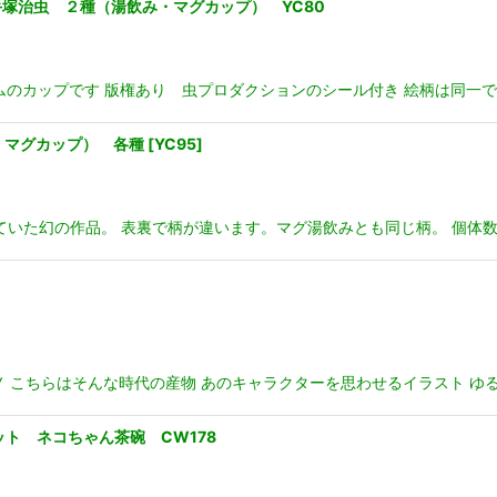
塚治虫 ２種（湯飲み・マグカップ） YC80
ムのカップです 版権あり 虫プロダクションのシール付き 絵柄は同一で
・マグカップ） 各種
[
YC95
]
ていた幻の作品。 表裏で柄が違います。マグ湯飲みとも同じ柄。 個体数
ノ こちらはそんな時代の産物 あのキャラクターを思わせるイラスト ゆ
ット ネコちゃん茶碗 CW178