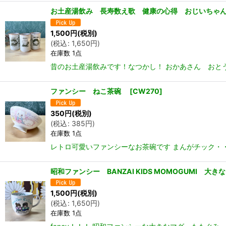
お土産湯飲み 長寿数え歌 健康の心得 おじいちゃ
1,500
円
(税別)
(
税込
:
1,650
円
)
在庫数 1点
昔のお土産湯飲みです！なつかし！ おかあさん おとう
ファンシー ねこ茶碗
[
CW270
]
350
円
(税別)
(
税込
:
385
円
)
在庫数 1点
レトロ可愛いファンシーなお茶碗です まんがチック・・・！
昭和ファンシー BANZAI KIDS MOMOGUMI 大きな
1,500
円
(税別)
(
税込
:
1,650
円
)
在庫数 1点