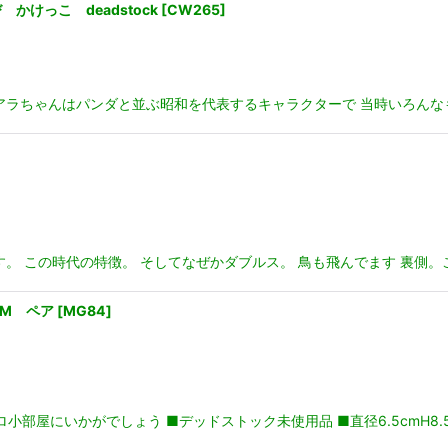
けっこ deadstock
[
CW265
]
アラちゃんはパンダと並ぶ昭和を代表するキャラクターで 当時いろんな
。 この時代の特徴。 そしてなぜかダブルス。 鳥も飛んでます 裏側。
AM ペア
[
MG84
]
トロ小部屋にいかがでしょう ■デッドストック未使用品 ■直径6.5cmH8.