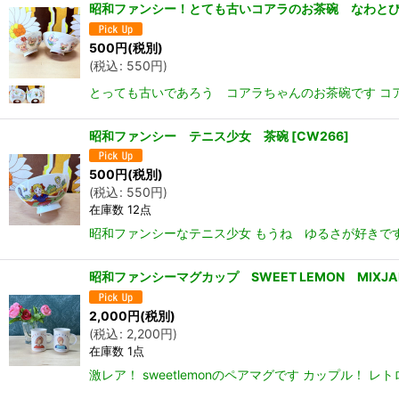
昭和ファンシー！とても古いコアラのお茶碗 なわとび か
500
円
(税別)
(
税込
:
550
円
)
とっても古いであろう コアラちゃんのお茶碗です コ
昭和ファンシー テニス少女 茶碗
[
CW266
]
500
円
(税別)
(
税込
:
550
円
)
在庫数 12点
昭和ファンシーなテニス少女 もうね ゆるさが好きです
昭和ファンシーマグカップ SWEET LEMON MIXJ
2,000
円
(税別)
(
税込
:
2,200
円
)
在庫数 1点
激レア！ sweetlemonのペアマグです カップル！ レ