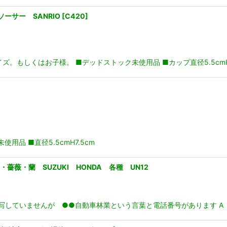
ーサー SANRIO
[
C420
]
ズ。もしくはお子様。 ■デッドストック未使用品 ■カップ直径5.5cmH6
用品 ■直径5.5cmH7.5cm
薔薇・蘭 SUZUKI HONDA 各種 UN12
ていませんが ●●自動車林業という言葉と電話番号があります A HONDA 