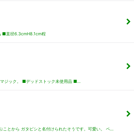
径6.3cmH8.1cm程
マジック。 ■デッドストック未使用品 ■…
ぶことから ガタピシと名付けられたそうです。可愛い。 ペ…