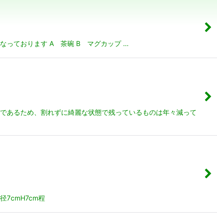
っております A 茶碗 B マグカップ …
品であるため、割れずに綺麗な状態で残っているものは年々減って
7cmH7cm程