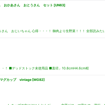
ん おかあさん おとうさん セット
[
UN63
]
さん おじいちゃん 心得・・・！ 御肉より生野菜！！！ 全部読みたい
 ■デッドストック未使用品 ■直径」10.8cmH4.6cm程
マグカップ vintage
[
MG82
]