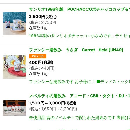
サンリオ1996年製 POCHACCOポチャッコカップ＆ソ
2,500
円
(税別)
(
税込
:
2,750
円
)
在庫数 1点
1996年製のサンリオポチャッコ♪ 小さめです。デミサイ
ファンシー湯飲み うさぎ Carrot field
[
UN49
]
400
円
(税別)
(
税込
:
440
円
)
在庫数 1点
ファンシーな湯飲みです お子様に！ ■デッドストック未使
ノベルティの湯飲み アコード・CBR・タクト・DJ・1・
1,500
円
～3,000
円
(税別)
(
税込
:
1,650
円
～3,300
円
)
未使用品 昔のノベルティで配られた湯飲みです 裏側は写し