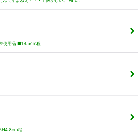
んですよねえ・・・！懐かしい。 vint…
用品 ■19.5cm程
4.8cm程