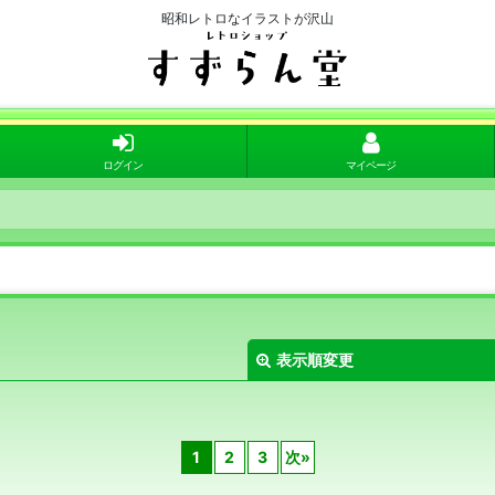
昭和レトロなイラストが沢山
ログイン
マイページ
表示順変更
1
2
3
次
»