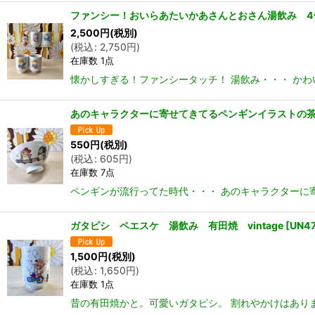
ファンシー！おいらあたいかあさんとおさん湯飲み 4
2,500
円
(税別)
(
税込
:
2,750
円
)
在庫数 1点
懐かしすぎる！ファンシータッチ！ 湯飲み・・・ かわい
あのキャラクターに寄せてきてるペンギンイラストの
550
円
(税別)
(
税込
:
605
円
)
在庫数 7点
ペンギンが流行ってた時代・・・ あのキャラクターに寄
ガタピシ ペエスケ 湯飲み 有田焼 vintage
[
UN4
1,500
円
(税別)
(
税込
:
1,650
円
)
在庫数 1点
昔の有田焼かと。可愛いガタピシ。 割れやかけはあり