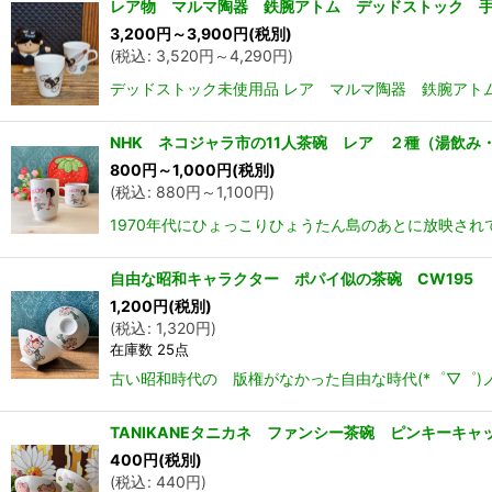
レア物 マルマ陶器 鉄腕アトム デッドストック 手
3,200
円
～3,900
円
(税別)
(
税込
:
3,520
円
～4,290
円
)
デッドストック未使用品 レア マルマ陶器 鉄腕アト
NHK ネコジャラ市の11人茶碗 レア ２種（湯飲み
800
円
～1,000
円
(税別)
(
税込
:
880
円
～1,100
円
)
1970年代にひょっこりひょうたん島のあとに放映され
自由な昭和キャラクター ポパイ似の茶碗 CW195
1,200
円
(税別)
(
税込
:
1,320
円
)
在庫数 25点
古い昭和時代の 版権がなかった自由な時代(*゜▽゜)
TANIKANEタニカネ ファンシー茶碗 ピンキーキャ
400
円
(税別)
(
税込
:
440
円
)