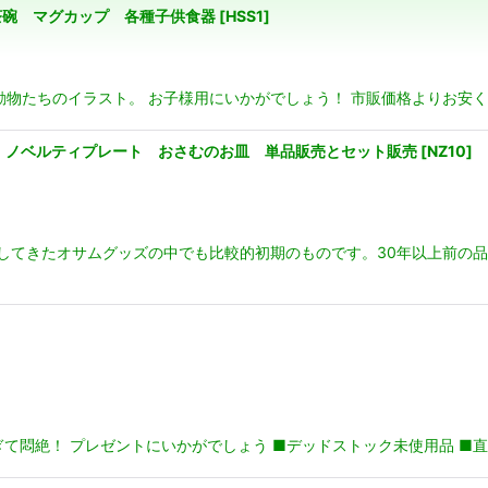
食器 茶碗 マグカップ 各種子供食器
[
HSS1
]
絞り込む
物たちのイラスト。 お子様用にいかがでしょう！ 市販価格よりお安くな
ツ ノベルティプレート おさむのお皿 単品販売とセット販売
[
NZ10
]
出してきたオサムグッズの中でも比較的初期のものです。30年以上前の
ぎて悶絶！ プレゼントにいかがでしょう ■デッドストック未使用品 ■直径