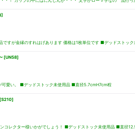
・・・！ カップの中にはにんじんが・・・ 文字がローマ字なの 流行った
3
]
ですが金縁のすれはげあります 価格は1枚単位です ■デッドストック未使
〜
[
UN58
]
愛い。 ■デッドストック未使用品 ■直径5.7cmH7cm程
[
S210
]
コレクター様いかがでしょう！ ■デッドストック未使用品 ■直径12.5H