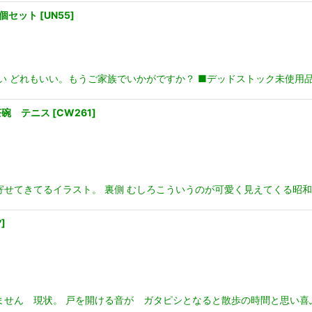
個セット
[
UN55
]
 どれもいい。もうご家族でいかがですか？ ■デッドストック未使用品 ■直
茶碗 テニス
[
CW261
]
せてきてるイラスト。 裏側 むしろこういうのが可愛く見えてくる昭和
7
]
ません 現状。 戸を開ける音が ガタピシとなると散歩の時間と思い喜