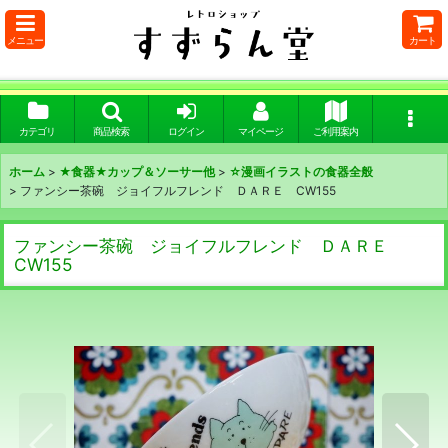
メニュー
カート
カテゴリ
商品検索
ログイン
マイページ
ご利用案内
ホーム
>
★食器★カップ＆ソーサー他
>
☆漫画イラストの食器全般
>
ファンシー茶碗 ジョイフルフレンド ＤＡＲＥ CW155
ファンシー茶碗 ジョイフルフレンド ＤＡＲＥ
CW155