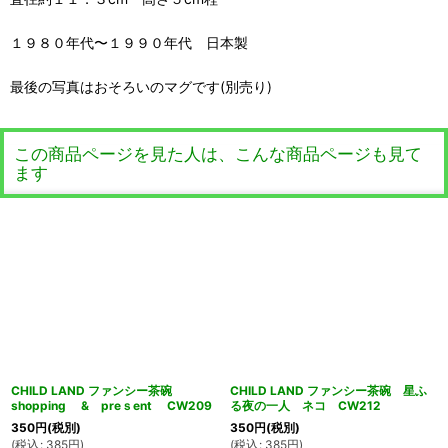
１９８０年代〜１９９０年代 日本製
最後の写真はおそろいのマグです(別売り)
この商品ページを見た人は、こんな商品ページも見て
ます
CHILD LAND ファンシー茶碗
CHILD LAND ファンシー茶碗 星ふ
shopping & preｓent CW209
る夜の一人 ネコ CW212
350
円
(税別)
350
円
(税別)
(
税込
:
385
円
)
(
税込
:
385
円
)