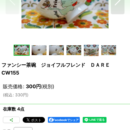
ファンシー茶碗 ジョイフルフレンド ＤＡＲＥ
CW155
販売価格
:
300
円
(税別)
(
税込
:
330
円
)
在庫数 4点
Facebookでシェア