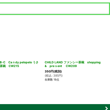
B-C Caｎdy pelopelo うさ
CHILD LAND ファンシー茶碗 shopping
茶碗 CW215
& preｓent CW209
350
円
(税別)
(
税込
:
385
円
)
在庫数 19点