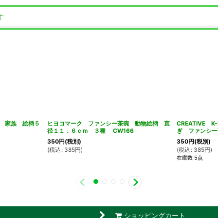
す
 家族 絵柄５
ヒヨコマーク ファンシー茶碗 動物絵柄 直
CREATIVE K-
径１１．６ｃｍ ３種 CW166
ぎ ファンシー
350
円
(税別)
350
円
(税別)
(
税込
:
385
円
)
(
税込
:
385
円
)
在庫数 5点
ショッピングカート