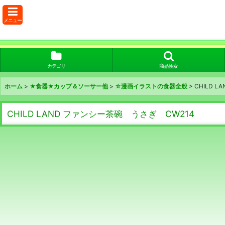
メニュー
カテゴリ
商品検索
ホーム
>
★食器★カップ＆ソーサー他
>
☆漫画イラストの食器全般
>
CHILD 
CHILD LAND ファンシー茶碗 うさぎ CW214