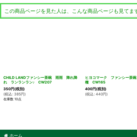
この商品ページを見た人は、こんな商品ページも見てま
CHILD LANDファンシー茶碗 雨雨 降れ降
ヒヨコマーク ファンシー茶碗
れ ランランラン♪ CW207
種 CW165
350
円
(税別)
400
円
(税別)
(
税込
:
385
円
)
(
税込
:
440
円
)
在庫数 10点
ホーム