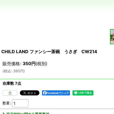
CHILD LAND ファンシー茶碗 うさぎ CW214
販売価格
:
350
円
(税別)
(
税込
:
385
円
)
在庫数 7点
Facebookでシェア
数量
: