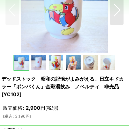
デッドストック 昭和の記憶がよみがえる。日立キドカ
ラー「ポンパくん」金彩湯飲み ノベルティ 非売品
[
YC102
]
販売価格
:
2,900
円
(税別)
(
税込
:
3,190
円
)