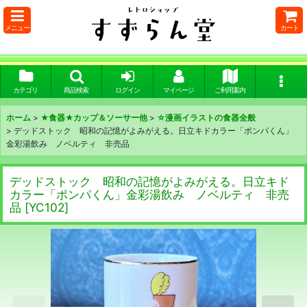
メニュー
カート
カテゴリ
商品検索
ログイン
マイページ
ご利用案内
ホーム
>
★食器★カップ＆ソーサー他
>
☆漫画イラストの食器全般
>
デッドストック 昭和の記憶がよみがえる。日立キドカラー「ポンパくん」
金彩湯飲み ノベルティ 非売品
デッドストック 昭和の記憶がよみがえる。日立キド
カラー「ポンパくん」金彩湯飲み ノベルティ 非売
品
[
YC102
]