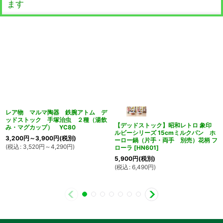
ます
レア物 マルマ陶器 鉄腕アトム デ
ッドストック 手塚治虫 ２種（湯飲
【デッドストック】昭和レトロ 象印
み・マグカップ） YC80
ルビーシリーズ 15cmミルクパン ホ
3,200
円
～3,900
円
(税別)
ーロー鍋（片手・両手 別売）花柄 フ
(
税込
:
3,520
円
～4,290
円
)
ローラ
[
HN601
]
5,900
円
(税別)
(
税込
:
6,490
円
)