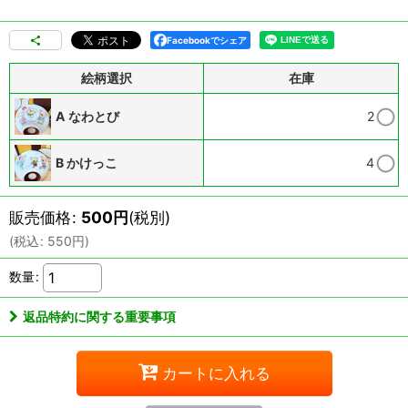
Facebookでシェア
絵柄選択
在庫
A なわとび
2
B かけっこ
4
販売価格
:
500
円
(税別)
(
税込
:
550
円
)
数量
:
返品特約に関する重要事項
カートに入れる