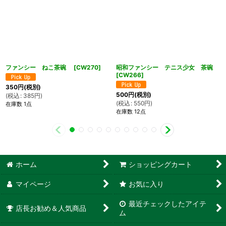
ファンシー ねこ茶碗
[
CW270
]
昭和ファンシー テニス少女 茶碗
[
CW266
]
350
円
(税別)
500
円
(税別)
(
税込
:
385
円
)
(
税込
:
550
円
)
在庫数 1点
在庫数 12点
ホーム
ショッピングカート
マイページ
お気に入り
最近チェックしたアイテ
店長お勧め＆人気商品
ム