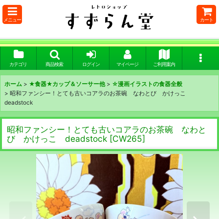
メニュー
カート
カテゴリ
商品検索
ログイン
マイページ
ご利用案内
ホーム
>
★食器★カップ＆ソーサー他
>
☆漫画イラストの食器全般
>
昭和ファンシー！とても古いコアラのお茶碗 なわとび かけっこ
deadstock
昭和ファンシー！とても古いコアラのお茶碗 なわと
び かけっこ deadstock
[
CW265
]