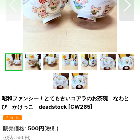
昭和ファンシー！とても古いコアラのお茶碗 なわと
び かけっこ deadstock
[
CW265
]
販売価格
:
500
円
(税別)
(
税込
:
550
円
)