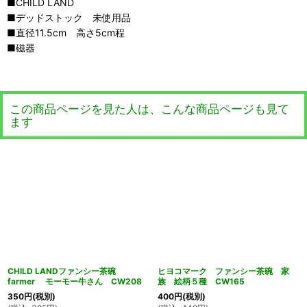
■CHILD LAND
■デッドストック 未使用品
■直径11.5cm 高さ5cm程
■磁器
この商品ページを見た人は、こんな商品ページも見て
ます
CHILD LANDファンシー茶碗
ヒヨコマーク ファンシー茶碗 家
farmer モーモー牛さん CW208
族 絵柄５種 CW165
350
円
(税別)
400
円
(税別)