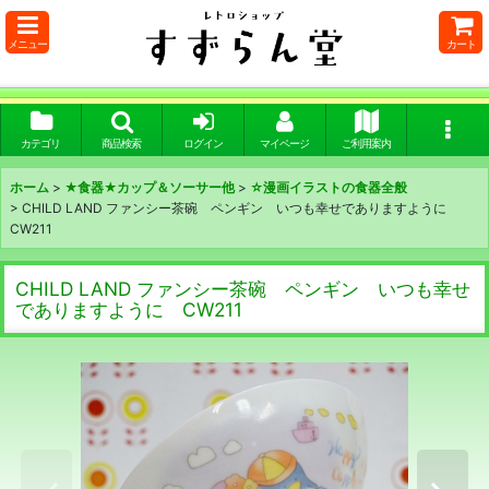
メニュー
カート
カテゴリ
商品検索
ログイン
マイページ
ご利用案内
ホーム
>
★食器★カップ＆ソーサー他
>
☆漫画イラストの食器全般
>
CHILD LAND ファンシー茶碗 ペンギン いつも幸せでありますように
CW211
CHILD LAND ファンシー茶碗 ペンギン いつも幸せ
でありますように CW211