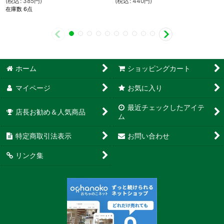
(
税込
:
385
円
)
(
税込
:
440
円
)
在庫数 6点
ホーム
ショッピングカート
マイページ
お気に入り
最近チェックしたアイテ
店長お勧め＆人気商品
ム
特定商取引法表示
お問い合わせ
リンク集