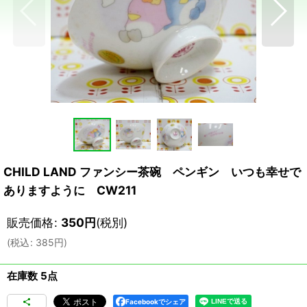
CHILD LAND ファンシー茶碗 ペンギン いつも幸せで
ありますように CW211
販売価格
:
350
円
(税別)
(
税込
:
385
円
)
在庫数 5点
Facebookでシェア