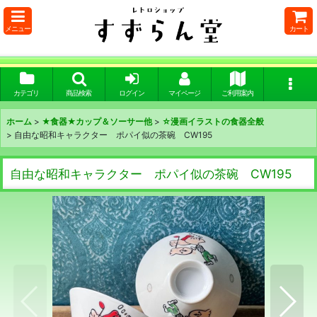
メニュー
カート
カテゴリ
商品検索
ログイン
マイページ
ご利用案内
ホーム
>
★食器★カップ＆ソーサー他
>
☆漫画イラストの食器全般
>
自由な昭和キャラクター ポパイ似の茶碗 CW195
自由な昭和キャラクター ポパイ似の茶碗 CW195