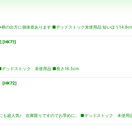
絞り込む
柄の出方に個体差あります ■デッドストック未使用品 短いほう14.8cm
代
[
HK71
]
デッドストック 未使用品 ■長さ16.5cm
代
[
HK72
]
も超人気♪ 在庫限りですのでお早めに。 ■デッドストック 未使用品 ■