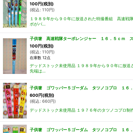
100
円
(税別)
(
税込
:
110
円
)
１９８９年から９０年に放送された特撮番組 高速戦隊
ボがバ…
子供箸 高速戦隊ターボレンジャー １６．５ｃｍ ス
100
円
(税別)
(
税込
:
110
円
)
在庫数 12点
デッドストック未使用品 １９８９年から９０年に放送
先端は…
子供箸 ゴワッパー５ゴーダム タツノコプロ １６．５
600
円
(税別)
(
税込
:
660
円
)
デッドストック未使用品 １９７６年のタツノコプロ制作
子供箸 ゴワッパー５ゴーダム タツノコプロ １６．