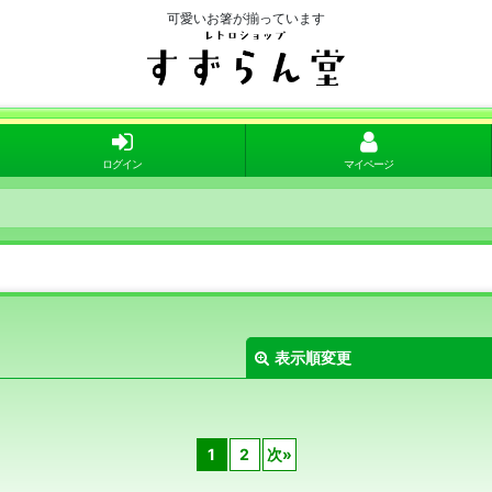
可愛いお箸が揃っています
ログイン
マイページ
表示順変更
1
2
次
»