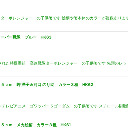
ターボレンジャー の子供箸です 絵柄や箸本体のカラーが複数ありますの
ーパー戦隊 ブルー HK63
された特撮番組 高速戦隊ターボレンジャー の子供箸です 先頭のレッ
ｃｍ 岬 洋子＆河口 のり助 カラー３種 HK62
テレビアニメ ゴワッパー５ゴーダム の子供箸です スチロール樹脂製
５ｃｍ メカ絵柄 カラー３種 HK61