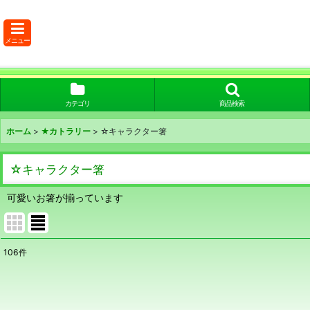
メニュー
カテゴリ
商品検索
ホーム
>
★カトラリー
>
☆キャラクター箸
☆キャラクター箸
可愛いお箸が揃っています
106
件
表示数
:
在庫あり