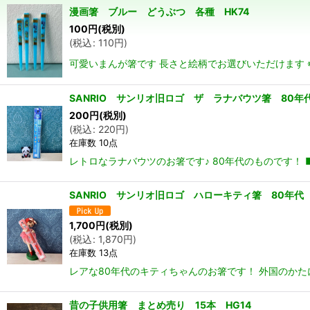
漫画箸 ブルー どうぶつ 各種 HK74
並び順
:
100
円
(税別)
(
税込
:
110
円
)
可愛いまんが箸です 長さと絵柄でお選びいただけます ※
SANRIO サンリオ旧ロゴ ザ ラナバウツ箸 80年
200
円
(税別)
(
税込
:
220
円
)
在庫数 10点
レトロなラナバウツのお箸です♪ 80年代のものです！ ■
SANRIO サンリオ旧ロゴ ハローキティ箸 80年
1,700
円
(税別)
(
税込
:
1,870
円
)
在庫数 13点
レアな80年代のキティちゃんのお箸です！ 外国のかたに
昔の子供用箸 まとめ売り 15本 HG14