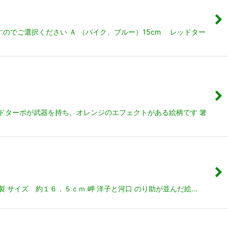
でご選択ください Ａ （バイク、ブルー）15cm レッドター
ドターボが武器を持ち、オレンジのエフェクトがある絵柄です 箸
 サイズ 約１６．５ｃｍ 岬 洋子と河口 のり助が並んだ絵…