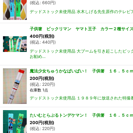
(
税込
:
660
円
)
デッドストック未使用品 水木しげる先生原作のテレビ
子供箸 ビックリマン ヤマト王子 カラー２種サイズ
400
円
(税別)
(
税込
:
440
円
)
デッドストック未使用品 大ブームを引き起こしたビッ
お勧め…
魔法少女ちゅうかなぱいぱい！ 子供箸 １６．５ｃｍ
200
円
(税別)
(
税込
:
220
円
)
在庫数 1点
デッドストック未使用品 １９８９年に放送された特撮
たいむとらぶるトンデケマン！ 子供箸 １６．５ｃｍ
200
円
(税別)
(
税込
:
220
円
)