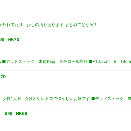
 帯が外れてたり 少しの汚れあります まとめてどうぞ！
種 HK73
■デッドストック 未使用品 スチロール樹脂 ■A16.5cm B 18cm 
70
女性1人 B 女性3人 レトロで懐かしいお箸です ■デッドストック 未使
 ６種 HK69