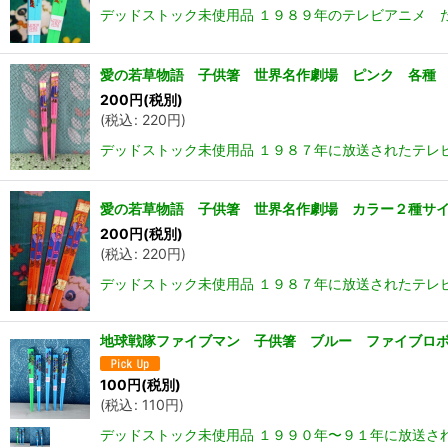
デッドストック未使用品 １９８９年のテレビアニメ 
愛の若草物語 子供箸 世界名作劇場 ピンク 各種 H
200
円
(税別)
(
税込
:
220
円
)
デッドストック未使用品 １９８７年に放送されたテレビ
愛の若草物語 子供箸 世界名作劇場 カラー２種サイ
200
円
(税別)
(
税込
:
220
円
)
デッドストック未使用品 １９８７年に放送されたテレ
地球戦隊ファイブマン 子供箸 ブルー ファイブロボ
100
円
(税別)
(
税込
:
110
円
)
デッドストック未使用品 １９９０年〜９１年に放送さ