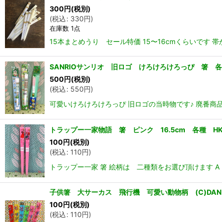
300
円
(税別)
(
税込
:
330
円
)
在庫数 1点
15本まとめうり セール特価 15〜16cmくらいです
SANRIOサンリオ 旧ロゴ けろけろけろっぴ 箸 各
500
円
(税別)
(
税込
:
550
円
)
可愛いけろけろけろっぴ 旧ロゴの当時物です♪ 廃番商品 
トラップー一家物語 箸 ピンク 16.5cm 各種 HK
100
円
(税別)
(
税込
:
110
円
)
トラップー一家 箸 絵柄は 二種類をお選び頂けます A 
子供箸 大サーカス 飛行機 可愛い動物柄 (C)DAN
100
円
(税別)
(
税込
:
110
円
)