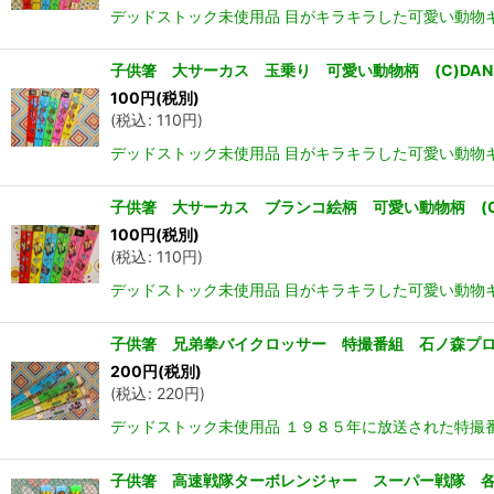
デッドストック未使用品 目がキラキラした可愛い動物キ
子供箸 大サーカス 玉乗り 可愛い動物柄 (C)DAN
100
円
(税別)
(
税込
:
110
円
)
デッドストック未使用品 目がキラキラした可愛い動物キ
子供箸 大サーカス ブランコ絵柄 可愛い動物柄 (C)
100
円
(税別)
(
税込
:
110
円
)
デッドストック未使用品 目がキラキラした可愛い動物キ
子供箸 兄弟拳バイクロッサー 特撮番組 石ノ森プロ
200
円
(税別)
(
税込
:
220
円
)
デッドストック未使用品 １９８５年に放送された特撮
子供箸 高速戦隊ターボレンジャー スーパー戦隊 各