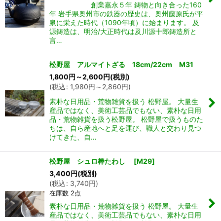
創業嘉永５年 鋳物と向き合った160
年 岩手県奥州市の鉄器の歴史は、奥州藤原氏が平
泉に栄えた時代（1090年頃）に始まります。 及
源鋳造は、明治/大正時代は及川源十郎鋳造所と
言…
松野屋 アルマイトざる 18cm/22cm M31
1,800
円
～2,600
円
(税別)
(
税込
:
1,980
円
～2,860
円
)
素朴な日用品・荒物雑貨を扱う 松野屋。 大量生
産品ではなく、美術工芸品でもない、素朴な日用
品・荒物雑貨を扱う松野屋。 松野屋で扱うものた
ちは、自ら産地へと足を運び、職人と交わり見つ
けてきた、自…
松野屋 シュロ棒たわし
[
M29
]
3,400
円
(税別)
(
税込
:
3,740
円
)
在庫数 2点
素朴な日用品・荒物雑貨を扱う 松野屋。 大量生
産品ではなく、美術工芸品でもない、素朴な日用