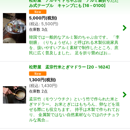
松野屋 アルマイトちゃぶ台 アルミ製折りたた
み式テーブル キャンプにも
[
16－0100
]
在庫あり
5,000
円
(税別)
並び順
:
(
税込
:
5,500
円
)
在庫数 3点
絞り込む
韓国では一般的なアルミ製のちゃぶ台です。 「李
朝膳」（りちょうぜん）と呼ばれる木製伝統家具
を、扱いやすいアルミ素材で制作したところ、庶
民に広く普及しました。 足を折り畳めばお…
松野屋 孟宗竹米とぎマドラー
[
20－1624
]
1,300
円
(税別)
(
税込
:
1,430
円
)
在庫数 2点
孟宗竹（モウソウチク）という竹で作られた米と
ぎマドラー。 お米とぎにはもちろん、卵などを混
ぜる際にも役立ちます。 持手は木製で作られてお
り、 金属製ではない自然素材ならではのナチュラ
ルな風合…