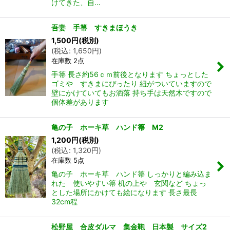
けてきた、自…
吾妻 手箒 すきまほうき
1,500
円
(税別)
(
税込
:
1,650
円
)
在庫数 2点
手箒 長さ約56ｃｍ前後となります ちょっとした
ゴミや すきまにぴったり 紐がついていますので
壁にかけていてもお洒落 持ち手は天然木ですので
個体差があります
亀の子 ホーキ草 ハンド箒 M2
1,200
円
(税別)
(
税込
:
1,320
円
)
在庫数 5点
亀の子 ホーキ草 ハンド箒 しっかりと編み込ま
れた 使いやすい箒 机の上や 玄関など ちょっ
とした場所にかけても絵になります 長さ最長
32cm程
松野屋 合皮ダルマ 集金鞄 日本製 サイズ2