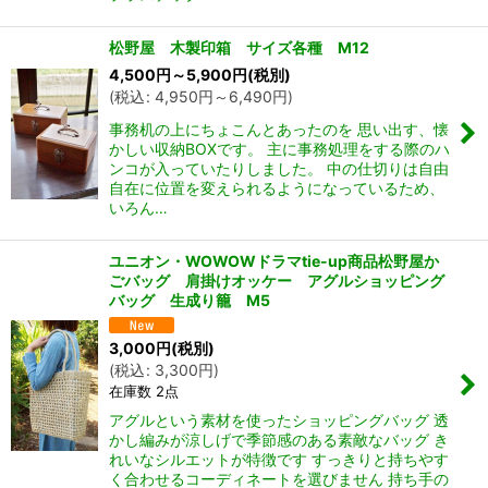
松野屋 木製印箱 サイズ各種 M12
4,500
円
～5,900
円
(税別)
(
税込
:
4,950
円
～6,490
円
)
事務机の上にちょこんとあったのを 思い出す、懐
かしい収納BOXです。 主に事務処理をする際のハ
ンコが入っていたりしました。 中の仕切りは自由
自在に位置を変えられるようになっているため、
いろん…
ユニオン・WOWOWドラマtie-up商品松野屋か
ごバッグ 肩掛けオッケー アグルショッピング
バッグ 生成り籠 M5
3,000
円
(税別)
(
税込
:
3,300
円
)
在庫数 2点
アグルという素材を使ったショッピングバッグ 透
かし編みが涼しげで季節感のある素敵なバッグ き
れいなシルエットが特徴です すっきりと持ちやす
く合わせるコーディネートを選びません 持ち手の