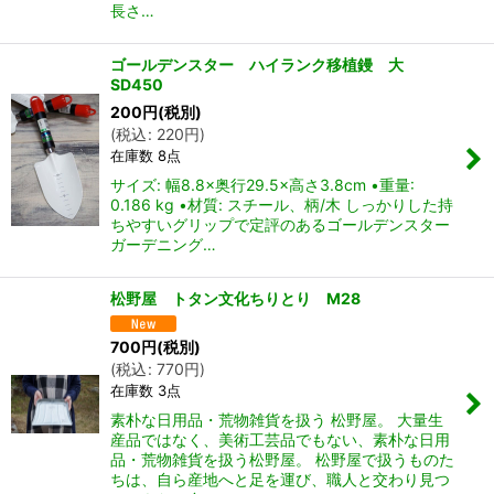
長さ…
ゴールデンスター ハイランク移植鏝 大
SD450
200
円
(税別)
(
税込
:
220
円
)
在庫数 8点
サイズ: 幅8.8×奥行29.5×高さ3.8cm •重量:
0.186 kg •材質: スチール、柄/木 しっかりした持
ちやすいグリップで定評のあるゴールデンスター
ガーデニング…
松野屋 トタン文化ちりとり M28
700
円
(税別)
(
税込
:
770
円
)
在庫数 3点
素朴な日用品・荒物雑貨を扱う 松野屋。 大量生
産品ではなく、美術工芸品でもない、素朴な日用
品・荒物雑貨を扱う松野屋。 松野屋で扱うものた
ちは、自ら産地へと足を運び、職人と交わり見つ