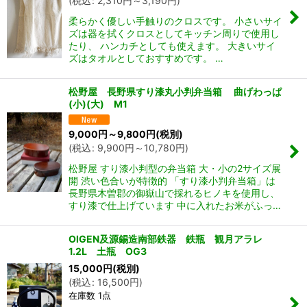
(
税込
:
2,310
円
～3,190
円
)
柔らかく優しい手触りのクロスです。 小さいサイ
ズは器を拭くクロスとしてキッチン周りで使用し
たり、 ハンカチとしても使えます。 大きいサイ
ズはタオルとしておすすめです。 …
松野屋 長野県すり漆丸小判弁当箱 曲げわっぱ
(小)(大) M1
9,000
円
～9,800
円
(税別)
(
税込
:
9,900
円
～10,780
円
)
松野屋 すり漆小判型の弁当箱 大・小の2サイズ展
開 渋い色合いが特徴的 「すり漆小判弁当箱」は
長野県木曽郡の御嶽山で採れるヒノキを使用し、
すり漆で仕上げています 中に入れたお米がふっ…
OIGEN及源錫造南部鉄器 鉄瓶 観月アラレ
1.2L 土瓶 OG3
15,000
円
(税別)
(
税込
:
16,500
円
)
在庫数 1点