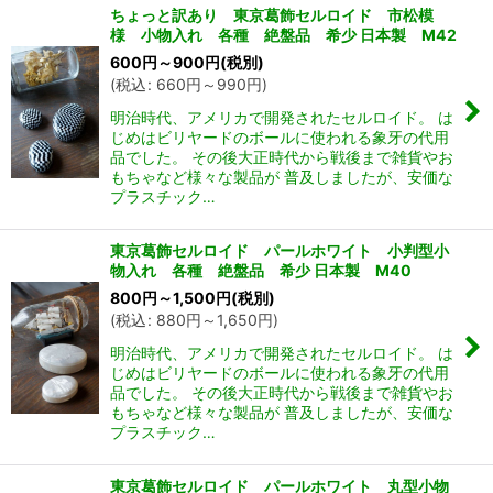
ちょっと訳あり 東京葛飾セルロイド 市松模
様 小物入れ 各種 絶盤品 希少 日本製 M42
600
円
～900
円
(税別)
(
税込
:
660
円
～990
円
)
明治時代、アメリカで開発されたセルロイド。 は
じめはビリヤードのボールに使われる象牙の代用
品でした。 その後大正時代から戦後まで雑貨やお
もちゃなど様々な製品が 普及しましたが、安価な
プラスチック…
東京葛飾セルロイド パールホワイト 小判型小
物入れ 各種 絶盤品 希少 日本製 M40
800
円
～1,500
円
(税別)
(
税込
:
880
円
～1,650
円
)
明治時代、アメリカで開発されたセルロイド。 は
じめはビリヤードのボールに使われる象牙の代用
品でした。 その後大正時代から戦後まで雑貨やお
もちゃなど様々な製品が 普及しましたが、安価な
プラスチック…
東京葛飾セルロイド パールホワイト 丸型小物