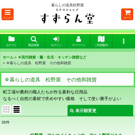
暮らしの道具松野屋
メニュー
カート
カテゴリ
商品検索
ログイン
マイページ
ご利用案内
ホーム
>
★現代雑貨・籠・生活・キッチン雑貨など
>
☆暮らしの道具 松野屋 その他和雑貨
☆暮らしの道具 松野屋 その他和雑貨
町工場や農村の職人たちが作る素朴な日用品
なるべく自然の素材で求めやすい価格 そして使い勝手がよい
表示順変更
閉じる
26
件
表示数
: