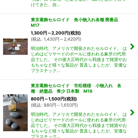
けてきた、自…
東京葛飾セルロイド 角小物入れ各種 廃番品
M17
1,300
円
～2,200
円
(税別)
(
税込
:
1,430
円
～2,420
円
)
明治時代、アメリカで開発されたセルロイド。 は
じめはビリヤードのボールに使われる象牙の代用
品でした。 その後大正時代から戦後まで雑貨やお
もちゃなど様々な製品が 普及しましたが、安価な
プラスチック…
東京葛飾セルロイド 市松模様 小物入れ 各
種 絶盤品 希少 日本製 M16
800
円
～1,500
円
(税別)
(
税込
:
880
円
～1,650
円
)
明治時代、アメリカで開発されたセルロイド。 は
じめはビリヤードのボールに使われる象牙の代用
品でした。 その後大正時代から戦後まで雑貨やお
もちゃなど様々な製品が 普及しましたが、安価な
プラスチック…