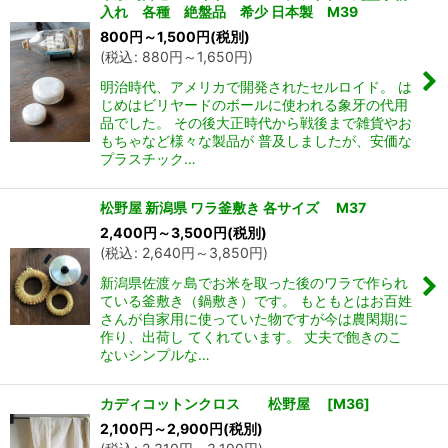
入れ 各種 絶盤品 希少 日本製 M39
800
円
～1,500
円
(税別)
(
税込
:
880
円
～1,650
円
)
明治時代、アメリカで開発されたセルロイド。 は
じめはビリヤードのボールに使われる象牙の代用
品でした。 その後大正時代から戦後まで雑貨やお
もちゃなど様々な製品が 普及しましたが、安価な
プラスチック…
松野屋 新潟県 ワラ釜敷き 各サイズ M37
2,400
円
～3,500
円
(税別)
(
税込
:
2,640
円
～3,850
円
)
新潟県佐渡ヶ島でお米を取った後のワラで作られ
ている釜敷き（鍋敷き）です。 もともとはお百姓
さんが自家用に使っていた物ですが今は農閑期に
作り、出荷し てくれています。 丈夫で飽きのこ
ないシンプルな…
カディコットンクロス 松野屋
[
M36
]
2,100
円
～2,900
円
(税別)