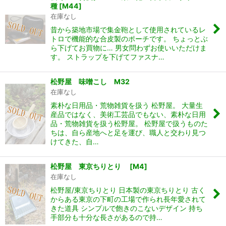
種
[
M44
]
在庫なし
昔から築地市場で集金鞄として使用されているレ
トロで機能的な合皮製のポーチです。 ちょっとぶ
ら下げてお買物に… 男女問わずお使いいただけま
す。 ストラップを下げてファスナ…
松野屋 味噌こし M32
在庫なし
素朴な日用品・荒物雑貨を扱う 松野屋。 大量生
産品ではなく、美術工芸品でもない、素朴な日用
品・荒物雑貨を扱う松野屋。 松野屋で扱うものた
ちは、自ら産地へと足を運び、職人と交わり見つ
けてきた、自…
松野屋 東京ちりとり
[
M4
]
在庫なし
松野屋/東京ちりとり 日本製の東京ちりとり 古く
からある東京の下町の工場で作られ長年愛されて
きた道具 シンプルで飽きのこないデザイン 持ち
手部分も十分な長さがあるので持…