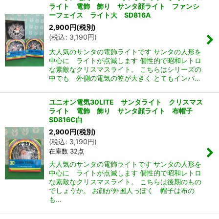
ライト 電飾 飾り サンタ顔ライト ファンシ
ーフェイス ライト大 SD816A
2,900
円
(税別)
(
税込
:
3,190
円
)
大人気のサンタの電飾ライトです サンタの人形を
中心に ライトが点滅します 個性的で昭和レトロ
な素敵なクリスマスライト。 こちらはシリーズの
中でも 外側の電気の笠が大きく とてもインパ…
ユニオン電気30LITE サンタライト クリスマス
ライト 電飾 飾り サンタ顔ライト 布帽子
SD816C白
2,900
円
(税別)
(
税込
:
3,190
円
)
在庫数 32点
大人気のサンタの電飾ライトです サンタの人形を
中心に ライトが点滅します 個性的で昭和レトロ
な素敵なクリスマスライト。 こちらは後期のもの
でしょうか。 お顔が外国人っぽく 帽子は布の
も…