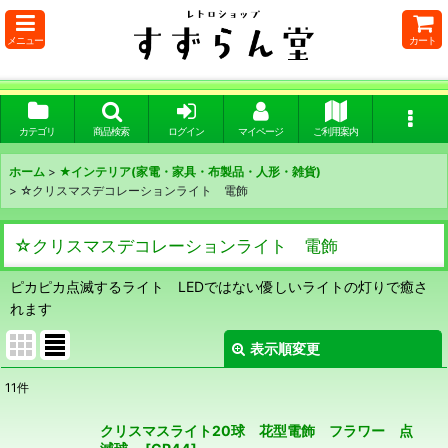
メニュー
カート
カテゴリ
商品検索
ログイン
マイページ
ご利用案内
ホーム
>
★インテリア(家電・家具・布製品・人形・雑貨)
>
☆クリスマスデコレーションライト 電飾
☆クリスマスデコレーションライト 電飾
ピカピカ点滅するライト LEDではない優しいライトの灯りで癒さ
れます
表示順変更
閉じる
11
件
表示数
:
クリスマスライト20球 花型電飾 フラワー 点