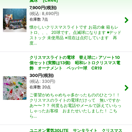
滅球
[
CR44
]
在庫あり
7,900
円
(税別)
(
税込
:
8,690
円
)
並び順
:
在庫数 7点
懐かしいクリスマスライトです お花の傘 箱もレ
絞り込む
トロ、、、 20球です。点滅球になります ◾️デッド
ストック 未使用品 ※現在は点灯しています 再
度…
クリスマスライトの電球 替え球に♪ アソート10
個セット(実際は13個) 昭和レトロクリスマス電
飾 オーナメント ペッパー球 CR19
300
円
(税別)
(
税込
:
330
円
)
在庫数 20点
ご要望がめちゃめちゃ多かったもののひとつ！！
クリスマスのライトの電球だけって 無いですか
あ〜〜？？ 何度もお電話やメールで訴えていらっ
しゃったお客様 おまたせいたしました！ こち
ら…
ユニオン電気30LITE サンタライト クリスマス