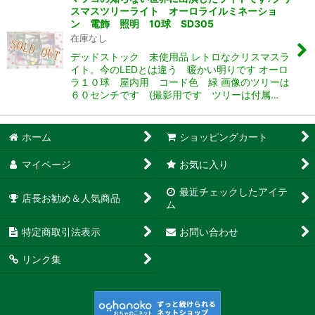
スマスツリーライト オーロライルミネーショ
ン 電飾 照明 10球 SD305
在庫なし
デッドストック 未使用品 レトロなクリスマスラ
イト。今のLEDとは違う 暖かい明りです オーロ
ラ１０球 屋内用 コード色 緑 画像のツリーは
６０センチです (撮影用です ツリーは付属…
ホーム
ショッピングカート
マイページ
お気に入り
最近チェックしたアイテ
店長お勧め＆人気商品
ム
特定商取引法表示
お問い合わせ
リンク集