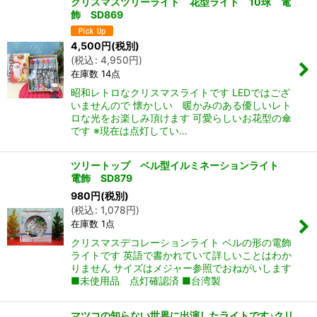
クリスマスツリーライト 花型ライト 10球 電
飾 SD869
4,500
円
(税別)
(
税込
:
4,950
円
)
在庫数 14点
昭和レトロなクリスマスライトです LEDではござ
いませんので 懐かしい 暖かみのある優しいレト
ロな光をお楽しみ頂けます 可愛らしいお花型の傘
です ※現在は点灯してい…
ツリートップ ベル型イルミネーションライト
電飾 SD879
980
円
(税別)
(
税込
:
1,078
円
)
在庫数 1点
クリスマスデコレーションライト ベルの形の電飾
ライトです 英語で書かれていて詳しいことはわか
りません サイズはメジャー参照でおねがいします
■未使用品 点灯確認済 ■台湾製
マツコの知らない世界に出演したライトです♪クリ