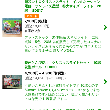
昭和レトロクリスマスライト イルミネーション
電飾 サンライズ星型 特大サイズ ライト 20
球 SD817
7,900
円
(税別)
(
税込
:
8,690
円
)
在庫数 2点
デッドストック 未使用品 大きなライト！ 二段
点滅 5色 20球 以前販売して完売したコロナの
サンライズとおそらく同じものですが コロナとは
書いてありません 箱サイズ34…
映画とんび使用 クリスマスライトセット 10球
花型ボール SD830
4,200
円
～4,900
円
(税別)
(
税込
:
4,620
円
～5,390
円
)
可愛いころんとした電飾ライトです 10球なので
60cm〜120cmくらいのツリーにいいかもですね
人気商品です♪ LEDにはない 暖かく懐かしいレ
トロな光です 廃番品です …