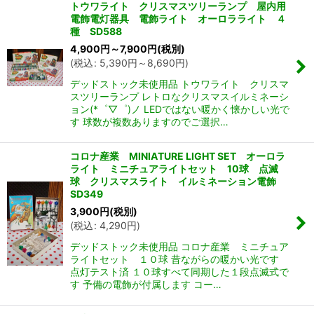
トウワライト クリスマスツリーランプ 屋内用
電飾電灯器具 電飾ライト オーロラライト ４
種 SD588
4,900
円
～7,900
円
(税別)
(
税込
:
5,390
円
～8,690
円
)
デッドストック未使用品 トウワライト クリスマ
スツリーランプ レトロなクリスマスイルミネーシ
ョン(*゜▽゜)ノ LEDではない暖かく懐かしい光で
す 球数が複数ありますのでご選択…
コロナ産業 MINIATURE LIGHT SET オーロラ
ライト ミニチュアライトセット 10球 点滅
球 クリスマスライト イルミネーション電飾
SD349
3,900
円
(税別)
(
税込
:
4,290
円
)
デッドストック未使用品 コロナ産業 ミニチュア
ライトセット １０球 昔ながらの暖かい光です
点灯テスト済 １０球すべて同期した１段点滅式で
す 予備の電飾が付属します コー…