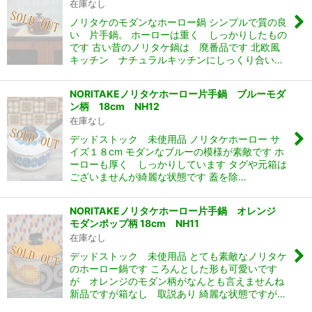
在庫なし
ノリタケのモダンなホーロー鍋 シンプルで質の良
い 片手鍋。 ホーローは重く しっかりしたもの
です 古い昔のノリタケ鍋は 廃番品です 北欧風
キッチン ナチュラルキッチンにしっくり合い…
NORITAKEノリタケホーロー片手鍋 ブルーモダ
ン柄 18cm NH12
在庫なし
デッドストック 未使用品 ノリタケホーロー サ
イズ１８cm モダンなブルーの模様が素敵です ホ
ーローも厚く しっかりしています タグや元箱は
ございませんが綺麗な状態です 蓋を除…
NORITAKEノリタケホーロー片手鍋 オレンジ
モダンポップ柄 18cm NH11
在庫なし
デッドストック 未使用品 とても素敵なノリタケ
のホーロー鍋です ころんとした形も可愛いです
が オレンジのモダン柄がなんとも言えませんね
新品ですが箱なし 取説あり 綺麗な状態ですが…