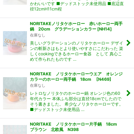
かわいいです ■デッドストック未使用品 ■底辺直
径12cmH11cm程
NORITAKEノリタケホーロー 赤いホーロー両手
鍋 20cm グラデーションカラー
[
NH14
]
在庫なし
美しいグラデーションのノリタケホーロー デザイ
ンの斬新さはもとより使いやすさにこだわった 楽
しくcookingできるホーロー食器 として 真心こ
めて作られたものです …
NORITAKE ノリタケホーローウエア オレンジ
カラーのホーロー両手鍋 18cm
[
N469
]
在庫なし
レトロなノリタケのホーロー鍋 オレンジ色の60
年代カラー 本体ふち部分は直径18cmでしたので
そう書きました。 希少なノリタケホーローです。
■デッドストック未使用品 …
NORITAKE ノリタケホーロー片手鍋 18cm
ブラウン 北欧風 N398