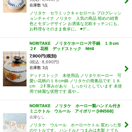
在庫数 1点
ノリタケ セラミックキャセロール プログレッシ
ョンチャイナ ノリタケ 人気の商品 暗めの紺青
色とモダンデザイン お洒落な北欧キッチンにも。
お料理をそのまま食卓に。 ◾️デ…
NORITAKE ノリタケホーロー片手鍋 １８cm
２ℓ 花柄 デッドストック NH4
7,900
円
(税別)
(
税込
:
8,690
円
)
在庫数 3点
デッドストック 未使用品 ノリタケホーロー 可
愛い花柄の１８cm鍋 ノリタケの廃番品です １８
cm ２ℓ 厚みがあり しっかりとしています 未使
用で綺麗な状態です 蓋や…
NORITAKE ノリタケ ホーロー製ハンドル付き
ミニケトル ウルール アイボリー
[
HN568
]
在庫なし
ノリタケ ウルール ホーローケトル 変わった形
のケトルです。 ハンドルとつまみは木製 とても