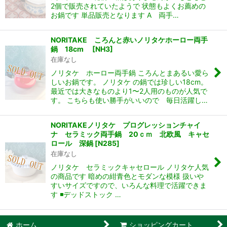
2個で販売されていたようで 状態もよくお薦めの
お鍋です 単品販売となります A 両手…
NORITAKE ころんと赤いノリタケホーロー両手
鍋 18cm
[
NH3
]
在庫なし
ノリタケ ホーロー両手鍋 ころんとまあるい愛ら
しいお鍋です。 ノリタケ の鍋では珍しい18cm。
最近では大きなものより1〜2人用のものが人気で
す。 こちらも使い勝手がいいので 毎日活躍し…
NORITAKEノリタケ プログレッションチャイ
ナ セラミック両手鍋 20ｃｍ 北欧風 キャセ
ロール 深鍋
[
N285
]
在庫なし
ノリタケ セラミックキャセロール ノリタケ人気
の商品です 暗めの紺青色とモダンな模様 扱いや
すいサイズですので、いろんな料理で活躍できま
す ◾️デッドストック …
ホーム
ショッピングカート