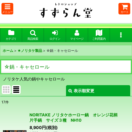
メニュー
カート
カテゴリ
商品検索
ログイン
マイページ
ご利用案内
ホーム
>
★ノリタケ製品
>
☆鍋・キャセロール
☆鍋・キャセロール
ノリタケ人気の鍋やキャセロール
表示順変更
閉じる
17
件
表示数
:
NORITAKE ノリタケホーロー鍋 オレンジ花柄
片手鍋 サイズ３種 NH10
在庫あり
8,900
円
(税別)