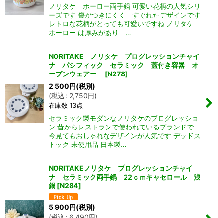
ノリタケ ホーロー両手鍋 可愛い花柄の人気シリ
ーズです 傷がつきにくく すぐれたデザインです
レトロな花柄がとっても可愛いですね ノリタケ
ホーロー は厚みがあり …
NORITAKE ノリタケ プログレッションチャイ
ナ パシフィック セラミック 蓋付き容器 オ
ーブンウェアー
[
N278
]
2,500
円
(税別)
(
税込
:
2,750
円
)
在庫数 13点
セラミック製モダンなノリタケのプログレッショ
ン 昔からレストランで使われているブランドで
今見てもおしゃれなデザインが人気です デッドス
トック 未使用品 日本製…
NORITAKEノリタケ プログレッションチャイ
ナ セラミック両手鍋 22ｃｍキャセロール 浅
鍋
[
N284
]
5,900
円
(税別)
(
税込
:
6,490
円
)