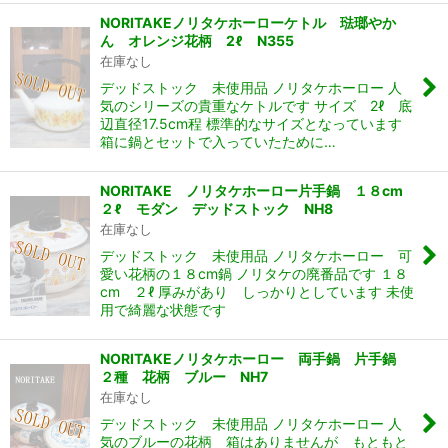
NORITAKEノリタケホーローケトル 琺瑯やか
ん オレンジ花柄 2ℓ N355
在庫なし
デッドストック 未使用品 ノリタケホーロー 人
気のシリーズの貴重なケトルです サイズ 2ℓ 底
辺直径17.5cm程 標準的なサイズとなっています
箱に鍋とセットで入っていたために…
NORITAKE ノリタケホーロー片手鍋 １８cm
２ℓ モダン デッドストック NH8
在庫なし
デッドストック 未使用品 ノリタケホーロー 可
愛い花柄の１８cm鍋 ノリタケの廃番品です １８
cm ２ℓ 厚みがあり しっかりとしています 未使
用で綺麗な状態です
NORITAKEノリタケホーロー 両手鍋 片手鍋
２種 花柄 ブルー NH7
在庫なし
デッドストック 未使用品 ノリタケホーロー 人
気のブルーの花柄 箱はありませんが もともと