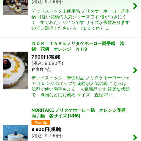
(
税込
:
9,790
円
)
並び順
:
デッドストック未使用品 ノリタケ ホーロー片手
鍋 可愛い花柄の人気シリーズです 傷がつきにく
絞り込む
く すぐれたデザインです サイズが複数あります
のでご選択ください Ａ （１６ｃｍ） …
ＮＯＲＩＴＡＫＥノリタケホーロー両手鍋 浅
鍋 花柄 オレンジ ＮＨ9
7,900
円
(税別)
(
税込
:
8,690
円
)
在庫数 1点
デッドストック 未使用品 ノリタケホーローウェ
ア オレンジのポップな花柄が人気の鍋 こちらは
浅型で使い勝手もよく 人気商品です 綺麗な状態
で 煮物などにお薦め サイズ 直径27ｃ…
NORITAKE ノリタケホーロー鍋 オレンジ花柄
両手鍋 各サイズ
[
NH6
]
8,900
円
(税別)
(
税込
:
9,790
円
)