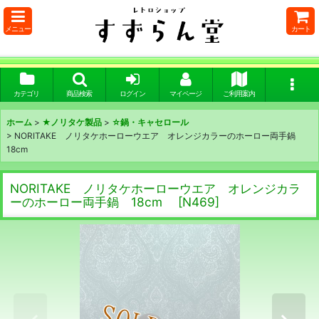
メニュー
カート
カテゴリ
商品検索
ログイン
マイページ
ご利用案内
ホーム
>
★ノリタケ製品
>
☆鍋・キャセロール
>
NORITAKE ノリタケホーローウエア オレンジカラーのホーロー両手鍋
18cm
NORITAKE ノリタケホーローウエア オレンジカラ
ーのホーロー両手鍋 18cm
[
N469
]