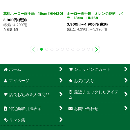
花柄ホーロー両手鍋 16cm
[
HN420
]
ホーロー両手鍋 オレンジ花柄 バ
ラ 18cm HN168
3,900
円
(税別)
3,900
円
～4,900
円
(税別)
(
税込
:
4,290
円
)
(
税込
:
4,290
円
～5,390
円
)
在庫数 1点
ホーム
ショッピングカート
マイページ
お気に入り
最近チェックしたアイテ
店長お勧め＆人気商品
ム
特定商取引法表示
お問い合わせ
リンク集