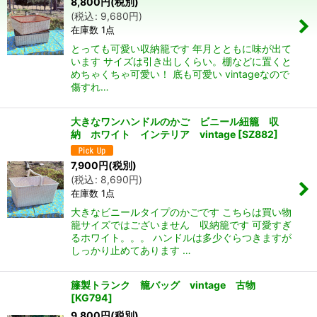
8,800
円
(税別)
並び順
:
(
税込
:
9,680
円
)
在庫数 1点
絞り込む
とっても可愛い収納籠です 年月とともに味が出て
います サイズは引き出しくらい。棚などに置くと
めちゃくちゃ可愛い！ 底も可愛い vintageなので
傷すれ…
大きなワンハンドルのかご ビニール紐籠 収
納 ホワイト インテリア vintage
[
SZ882
]
7,900
円
(税別)
(
税込
:
8,690
円
)
在庫数 1点
大きなビニールタイプのかごです こちらは買い物
籠サイズではございません 収納籠です 可愛すぎ
るホワイト。。。 ハンドルは多少ぐらつきますが
しっかり止めてあります …
籐製トランク 籠バッグ vintage 古物
[
KG794
]
9,800
円
(税別)