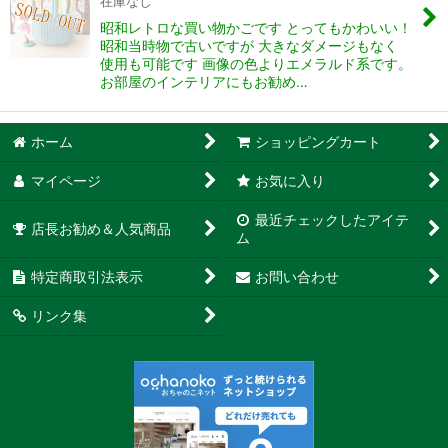
在庫なし
昭和レトロな買い物かごです とってもかわいい！
昭和当時物で古いですが 大きなダメージもなく
使用も可能です 画像の色よりエメラルド系です。
お部屋のインテリアにもお勧め…
ホーム
ショッピングカート
マイページ
お気に入り
最近チェックしたアイテ
店長お勧め＆人気商品
ム
特定商取引法表示
お問い合わせ
リンク集