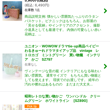
5,900
円
(税別)
(
税込
:
6,490
円
)
在庫数 1点
商品説明文例: 懐かしい雰囲気たっぷりのラタン
バスケット。ピクニックはもちろん、お部屋の
「見せる収納」やインテリアのアクセント、撮影
小道具としても最適です。 内側の可愛らしい赤い
花柄は、…
ユニオン・WOWOWドラマtie-up商品ベイビー
わるきゅーれドラマタイアップ品 vintage レ
トロカゴ ミントグリーン 買い物籠 インテリ
ア かご SZ797
在庫なし
ヴィンテージな昔の籠 インテリアにもなる味わい
深い雰囲気。 通常サイズで もちろん買い物籠と
しても使えます。 現状でのお渡しです。 経年の
汚れや擦れはあるものの まだまだ大丈夫…
昭和レトロな買い物かご ワンハンドル クリー
ムグリーン ホワイトライン
[
SZ890
]