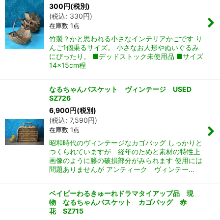
300
円
(税別)
(
税込
:
330
円
)
在庫数 1点
竹製？かと思われる小さなインテリアかごです り
んご1個乗るサイズ。 小さなお人形やぬいぐるみ
にぴったり。 ■デッドストック未使用品 ■サイズ
14×15cm程
なるちゃんバスケット ヴィンテージ USED
SZ726
6,900
円
(税別)
(
税込
:
7,590
円
)
在庫数 1点
昭和時代のヴィンテージなカゴバッグ しっかりと
つくられていますが 経年のためと素材の特性上
画像のように籐の破損部分がみられます 使用には
問題ありませんが アンティーク ヴィンテー…
ベイビーわるきゅーれドラマタイアップ品 現
物 なるちゃんバスケット カゴバッグ 赤
花 SZ715