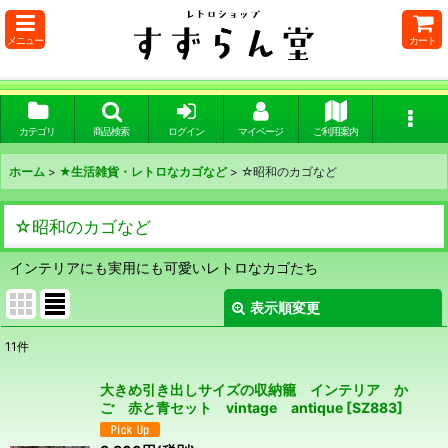
メニュー
カート
カテゴリ
商品検索
ログイン
マイページ
ご利用案内
ホーム
>
★生活雑貨・レトロなカゴなど
>
☆昭和のカゴなど
☆昭和のカゴなど
インテリアにも実用にも可愛いレトロなカゴたち
表示順変更
閉じる
11
件
表示数
:
大きめ引き出しサイズの収納籠 インテリア か
ご 赤と青セット vintage antique
[
SZ883
]
在庫あり