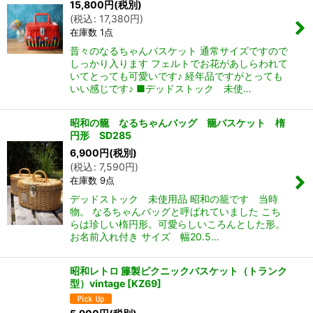
15,800
円
(税別)
(
税込
:
17,380
円
)
在庫数 1点
昔々のなるちゃんバスケット 通常サイズですので
しっかり入ります フェルトでお花があしらわれて
いてとっても可愛いです♪ 経年品ですがとっても
いい感じです♪ ■デッドストック 未使…
昭和の籠 なるちゃんバッグ 籠バスケット 楕
円形 SD285
6,900
円
(税別)
(
税込
:
7,590
円
)
在庫数 9点
デッドストック 未使用品 昭和の籠です 当時
物。 なるちゃんバッグと呼ばれていました こち
らは珍しい楕円形。可愛らしいころんとした形。
お名前入れ付き サイズ 幅20.5…
昭和レトロ 籐製ピクニックバスケット（トランク
型）vintage
[
KZ69
]