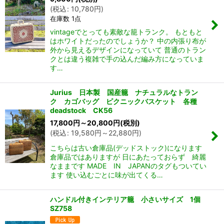
(
税込
:
10,780
円
)
在庫数 1点
vintageでとっても素敵な籠トランク。 もともと
はホワイトだったのでしょうか？ 中の内張り布が
外から見えるデザインになっていて 普通のトラン
クとは違う複雑で手の込んだ編み方になっていま
す…
Jurius 日本製 国産籠 ナチュラルなトラン
ク カゴバッグ ピクニックバスケット 各種
deadstock CK56
17,800
円
～20,800
円
(税別)
(
税込
:
19,580
円
～22,880
円
)
こちらは古い倉庫品(デッドストック)になります
倉庫品ではありますが 日にあたっておらず 綺麗
なままです MADE IN JAPANのタグもついてい
ます 使い込むごとに味が出てくる…
ハンドル付きインテリア籠 小さいサイズ 1個
SZ758