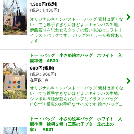
1,300
円
(税別)
(
税込
:
1,430
円
)
オリジナルキャンパストートバッグ 素材は薄くな
い でも厚手すぎないほどよいキャンパス生地。
伊藤若冲を思わせるタッチの鋭い眼光のニワトリ
イラストバッグです。 バッグのカラーが複数あり
ます…
トートバッグ 小さめ絵本バッグ ホワイト 入
園準備 AB30
880
円
(税別)
(
税込
:
968
円
)
在庫数 1点
オリジナルキャンパストートバッグ 素材は薄くな
い でも厚手すぎないほどよいキャンパス生地。
シンボル６種が並んだポップなイラストバッグ
(^◇^*)/ 横広のお手軽なサイズです 絵本バッグ…
トートバッグ 小さめ絵本バッグ ホワイト 入
園準備 絵柄２種（三匹の子ブタ・丘の上の
家） AB31