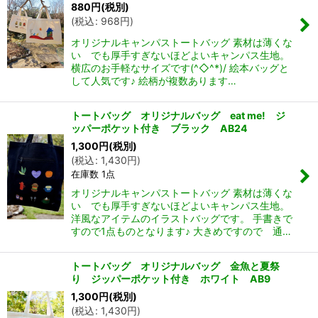
880
円
(税別)
(
税込
:
968
円
)
オリジナルキャンパストートバッグ 素材は薄くな
い でも厚手すぎないほどよいキャンパス生地。
横広のお手軽なサイズです(^◇^*)/ 絵本バッグと
して人気です♪ 絵柄が複数あります…
トートバッグ オリジナルバッグ eat me! ジ
ッパーポケット付き ブラック AB24
1,300
円
(税別)
(
税込
:
1,430
円
)
在庫数 1点
オリジナルキャンパストートバッグ 素材は薄くな
い でも厚手すぎないほどよいキャンパス生地。
洋風なアイテムのイラストバッグです。 手書きで
すので1点ものとなります♪ 大きめですので 通…
トートバッグ オリジナルバッグ 金魚と夏祭
り ジッパーポケット付き ホワイト AB9
1,300
円
(税別)
(
税込
:
1,430
円
)