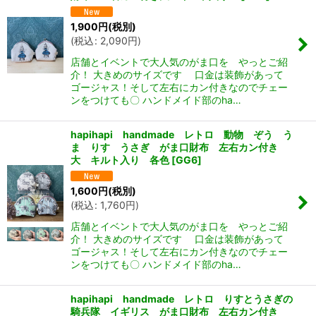
1,900
円
(税別)
(
税込
:
2,090
円
)
店舗とイベントで大人気のがま口を やっとご紹
介！ 大きめのサイズです 口金は装飾があって
ゴージャス！そして左右にカン付きなのでチェー
ンをつけても〇 ハンドメイド部のha…
hapihapi handmade レトロ 動物 ぞう う
ま りす うさぎ がま口財布 左右カン付き
大 キルト入り 各色
[
GG6
]
1,600
円
(税別)
(
税込
:
1,760
円
)
店舗とイベントで大人気のがま口を やっとご紹
介！ 大きめのサイズです 口金は装飾があって
ゴージャス！そして左右にカン付きなのでチェー
ンをつけても〇 ハンドメイド部のha…
hapihapi handmade レトロ りすとうさぎの
騎兵隊 イギリス がま口財布 左右カン付き