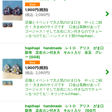
1,900
円
(税別)
(
税込
:
2,090
円
)
店舗とイベントで大人気のがま口を やっとご紹
介！ 大きめのサイズです 口金は装飾があって
ゴージャス！そして左右にカン付きなのでチェー
ンをつけても〇 ハンドメイド部のhapihapi…
hapihapi handmade レトロ アリス がま口
財布 左右カン付き大 キルト入り 水玉 グレ
ー
[
GG8
]
1,900
円
(税別)
(
税込
:
2,090
円
)
店舗とイベントで大人気のがま口を やっとご紹
介！ 大きめのサイズです 口金は装飾があって
ゴージャス！そして左右にカン付きなのでチェー
ンをつけても〇 オリジナルのhapi…
hapihapi handmade レトロ アリス がま口
財布 左右カン付き大 キルト入り
[
GG7
]