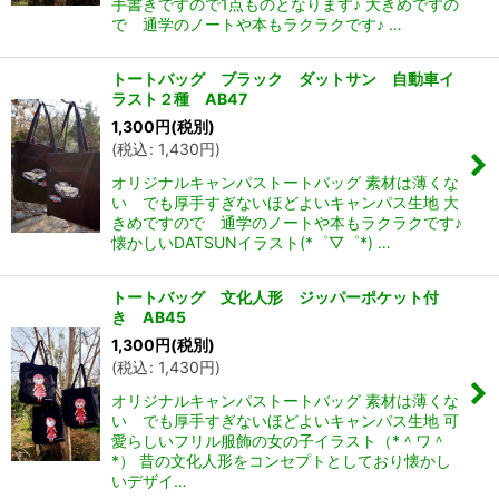
手書きですので1点ものとなります♪ 大きめですの
で 通学のノートや本もラクラクです♪ …
トートバッグ ブラック ダットサン 自動車イ
ラスト２種 AB47
1,300
円
(税別)
(
税込
:
1,430
円
)
オリジナルキャンパストートバッグ 素材は薄くな
い でも厚手すぎないほどよいキャンパス生地 大
きめですので 通学のノートや本もラクラクです♪
懐かしいDATSUNイラスト(*゜▽゜*) …
トートバッグ 文化人形 ジッパーポケット付
き AB45
1,300
円
(税別)
(
税込
:
1,430
円
)
オリジナルキャンパストートバッグ 素材は薄くな
い でも厚手すぎないほどよいキャンパス生地 可
愛らしいフリル服飾の女の子イラスト（*＾ワ＾
*） 昔の文化人形をコンセプトとしており懐かし
いデザイ…