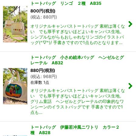
トートバッグ リンゴ ２種 AB35
800
円
(税別)
(
税込
:
880
円
)
オリジナルキャンパストートバッグ 素材は薄くな
い でも厚手すぎないほどよいキャンパス生地。
シンプルながらもおしゃれなリンゴのイラストバ
ッグ(^▽^)/ 手書きですので1点ものとなります…
トートバッグ 小さめ絵本バッグ ヘンゼルとグ
レーテル AB32
880
円
(税別)
(
税込
:
968
円
)
在庫数 1点
オリジナルキャンパストートバッグ 素材は薄くな
い でも厚手すぎないほどよいキャンパス生地。
グリム童話 ヘンゼルとグレーテルの印象的なワ
ンシーンのイラストバッグです 手書きですので1
点も…
トートバッグ 伊藤若冲風ニワトリ カラー２
種 AB28