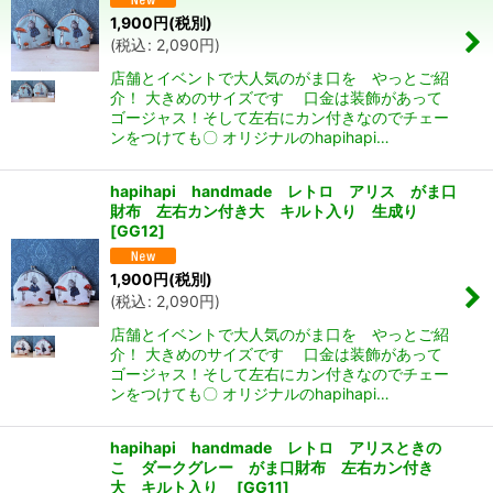
並び順
:
1,900
円
(税別)
(
税込
:
2,090
円
)
絞り込む
店舗とイベントで大人気のがま口を やっとご紹
介！ 大きめのサイズです 口金は装飾があって
ゴージャス！そして左右にカン付きなのでチェー
ンをつけても〇 オリジナルのhapihapi…
hapihapi handmade レトロ アリス がま口
財布 左右カン付き大 キルト入り 生成り
[
GG12
]
1,900
円
(税別)
(
税込
:
2,090
円
)
店舗とイベントで大人気のがま口を やっとご紹
介！ 大きめのサイズです 口金は装飾があって
ゴージャス！そして左右にカン付きなのでチェー
ンをつけても〇 オリジナルのhapihapi…
hapihapi handmade レトロ アリスときの
こ ダークグレー がま口財布 左右カン付き
大 キルト入り
[
GG11
]