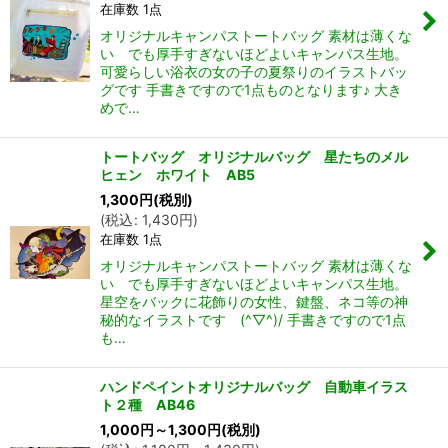
在庫数 1点
オリジナルキャンパストートバッグ 素材は薄くな
い でも厚手すぎないほどよいキャンパス生地。
可愛らしい浴衣の女の子の夏祭りのイラストバッ
グです 手書きですので1点ものとなります♪ 大き
めで…
トートバッグ オリジナルバッグ 星たちのメル
ヒェン ホワイト AB5
1,300
円
(税別)
(
税込
:
1,430
円
)
在庫数 1点
オリジナルキャンパストートバッグ 素材は薄くな
い でも厚手すぎないほどよいキャンパス生地。
星空をバックに花飾りの女性、鍵盤、ネコ等の神
秘的なイラストです (^▽^)/ 手書きですので1点
も…
ハンドペイントオリジナルバッグ 自動車イラス
ト２種 AB46
1,000
円
～1,300
円
(税別)