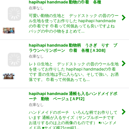
hapihapi handmade 動物の巾着 各種
在庫なし
可愛い動物の生地と デッドストック の昔のウー
ル生地を使ってお作りした hapihapi handmade
の巾着です 巾着って何個あっても良いですよね
バッグの中の小物をまとめて…
hapihapi handmade 動物柄 うさぎ りす ブ
ラウンヘリンボーン 巾着 各種
[
Ａ308
]
在庫なし
レトロ生地と デッドストック の昔のウール生地
を使ってお作りした hapihapi handmadeの巾着
です 昔の生地は手に入らない。そして強い。お洒
落です。 巾着って何個あっても…
hapihapi handmade 通帳も入るハンドメイドポ
ーチ 動物 ベージュ
[
ＡP12
]
在庫なし
ハンドメイドのポーチ いろんな柄でお作りして
います 通帳が入るサイズ（サンプルポーチです
お送りするのは上の画像のものです） ◾️ハンドメ
イド品 ◾️サイズ横21cm縦1…