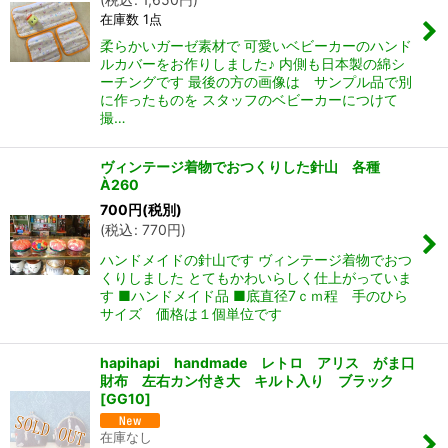
在庫数 1点
柔らかいガーゼ素材で 可愛いベビーカーのハンド
ルカバーをお作りしました♪ 内側も日本製の綿シ
ーチングです 最後の方の画像は サンプル品で別
に作ったものを スタッフのベビーカーにつけて
撮…
ヴィンテージ着物でおつくりした針山 各種
À260
700
円
(税別)
(
税込
:
770
円
)
ハンドメイドの針山です ヴィンテージ着物でおつ
くりしました とてもかわいらしく仕上がっていま
す ■ハンドメイド品 ■底直径7ｃｍ程 手のひら
サイズ 価格は１個単位です
hapihapi handmade レトロ アリス がま口
財布 左右カン付き大 キルト入り ブラック
[
GG10
]
在庫なし