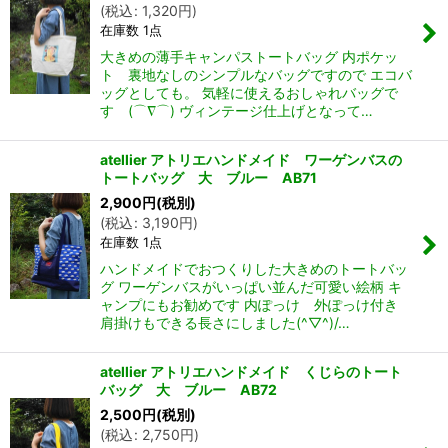
(
税込
:
1,320
円
)
在庫数 1点
大きめの薄手キャンパストートバッグ 内ポケッ
ト 裏地なしのシンプルなバッグですので エコバ
ッグとしても。 気軽に使えるおしゃれバッグで
す (⌒∇⌒) ヴィンテージ仕上げとなって…
atellier アトリエハンドメイド ワーゲンバスの
トートバッグ 大 ブルー AB71
2,900
円
(税別)
(
税込
:
3,190
円
)
在庫数 1点
ハンドメイドでおつくりした大きめのトートバッ
グ ワーゲンバスがいっぱい並んだ可愛い絵柄 キ
ャンプにもお勧めです 内ぽっけ 外ぽっけ付き
肩掛けもできる長さにしました(^▽^)/…
atellier アトリエハンドメイド くじらのトート
バッグ 大 ブルー AB72
2,500
円
(税別)
(
税込
:
2,750
円
)