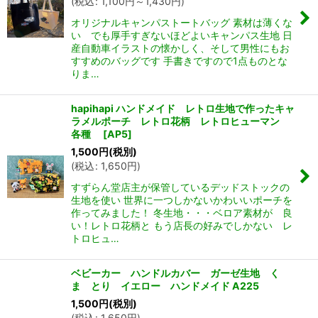
(
税込
:
1,100
円
～1,430
円
)
オリジナルキャンパストートバッグ 素材は薄くな
い でも厚手すぎないほどよいキャンパス生地 日
産自動車イラストの懐かしく、そして男性にもお
すすめのバッグです 手書きですので1点ものとな
りま…
hapihapi ハンドメイド レトロ生地で作ったキャ
ラメルポーチ レトロ花柄 レトロヒューマン
各種
[
AP5
]
1,500
円
(税別)
(
税込
:
1,650
円
)
すずらん堂店主が保管しているデッドストックの
生地を使い 世界に一つしかないかわいいポーチを
作ってみました！ 冬生地・・・ベロア素材が 良
い！レトロ花柄と もう店長の好みでしかない レ
トロヒュ…
ベビーカー ハンドルカバー ガーゼ生地 く
ま とり イエロー ハンドメイド A225
1,500
円
(税別)
(
税込
:
1,650
円
)