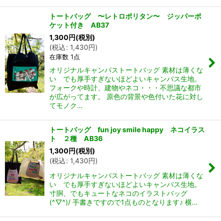
トートバッグ 〜レトロポリタン〜 ジッパーポ
ケット付き AB37
1,300
円
(税別)
(
税込
:
1,430
円
)
在庫数 1点
オリジナルキャンパストートバッグ 素材は薄くな
い でも厚手すぎないほどよいキャンパス生地。
フォークや時計、建物やネコ・・・不思議な都市
が広がってます。 原色の背景や色付いた花に対し
てモノク…
トートバッグ fun joy smile happy ネコイラス
ト ２種 AB36
1,300
円
(税別)
(
税込
:
1,430
円
)
オリジナルキャンパストートバッグ 素材は薄くな
い でも厚手すぎないほどよいキャンパス生地。
寸胴、でもキュートなネコのイラストバッグ
(^▽^)/ 手書きですので1点ものとなります♪ 横…