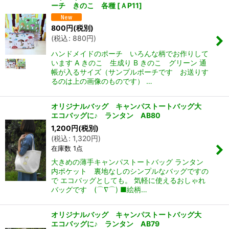
ーチ きのこ 各種
[
ＡP11
]
800
円
(税別)
(
税込
:
880
円
)
ハンドメイドのポーチ いろんな柄でお作りして
います A きのこ 生成り B きのこ グリーン 通
帳が入るサイズ（サンプルポーチです お送りす
るのは上の画像のものです） …
オリジナルバッグ キャンパストートバッグ大
エコバッグに♪ ランタン AB80
1,200
円
(税別)
(
税込
:
1,320
円
)
在庫数 1点
大きめの薄手キャンパストートバッグ ランタン
内ポケット 裏地なしのシンプルなバッグですの
で エコバッグとしても。 気軽に使えるおしゃれ
バッグです (⌒∇⌒) ■絵柄…
オリジナルバッグ キャンパストートバッグ大
エコバッグに♪ ランタン AB79