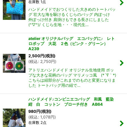
在庫数 1点
ハンドメイドでおつくりした大きめのトートバッ
グ 壮大な海を駆けるくじらのバッグ 内ぽっけ
外ぽっけ付き 肩掛けもできる長さにしました
(^▽^)/ くじら生地・・・現代生…
atelier オリジナルバッグ エコバッグに♪ レト
ロポップ 大花 ２色（ピンク・グリーン）
A239
2,500
円
(税別)
(
税込
:
2,750
円
)
アトリエハンドメイド オリジナル生地使用 ポッ
プな大きな花柄のバッグ マリメッコ風 (*´∇｀*)
こちらは紐部分がこれまでのものと変更になりま
した トートバッグ用の紐で…
ハンドメイド♪コンビニエコバッグ 和風 藍染
紺 白 コットン ブローチ付き AB64
980
円
(税別)
(
税込
:
1,078
円
)
在庫数 2点