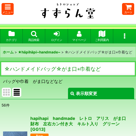
メニュー
カート
カテゴリ
商品検索
ログイン
マイページ
ご利用案内
ホーム
>
★häpihäpi~handmade~
>
☆ハンドメイドバッグ☆がま口⭐︎巾着など
☆ハンドメイドバッグ☆がま口⭐︎巾着など
バッグや巾着 がま口などなど
表示順変更
閉じる
56
件
表示数
:
hapihapi handmade レトロ アリス がま口
財布 左右カン付き大 キルト入り グリーン
在庫あり
[
GG13
]