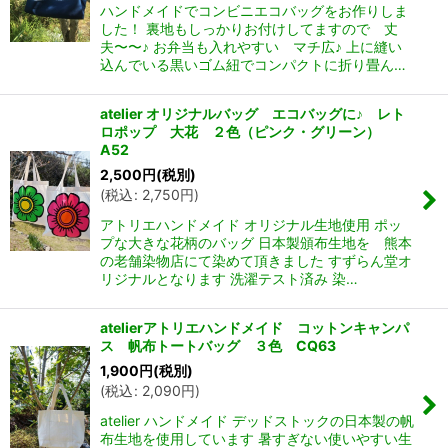
ハンドメイドでコンビニエコバッグをお作りしま
した！ 裏地もしっかりお付けしてますので 丈
夫〜〜♪ お弁当も入れやすい マチ広♪ 上に縫い
込んでいる黒いゴム紐でコンパクトに折り畳ん…
atelier オリジナルバッグ エコバッグに♪ レト
ロポップ 大花 ２色（ピンク・グリーン）
A52
2,500
円
(税別)
(
税込
:
2,750
円
)
アトリエハンドメイド オリジナル生地使用 ポッ
プな大きな花柄のバッグ 日本製頒布生地を 熊本
の老舗染物店にて染めて頂きました すずらん堂オ
リジナルとなります 洗濯テスト済み 染…
atelierアトリエハンドメイド コットンキャンパ
ス 帆布トートバッグ ３色 CQ63
1,900
円
(税別)
(
税込
:
2,090
円
)
atelier ハンドメイド デッドストックの日本製の帆
布生地を使用しています 暑すぎない使いやすい生