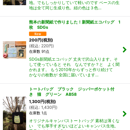
地。でもしっかりしていて軽いのです ベースの生
地は全て同じ生成り色。紐の色は３色…
熊本の新聞紙で作りました！新聞紙エコバッグ 1
枚 SDGs
200
円
(税別)
(
税込
:
220
円
)
在庫数 91点
SDGs新聞紙エコバッグ 丈夫で沢山入ります。そ
して使っていると それ なんですか？と よく聞
かれます。 もう2010年からずっと作り続けて
かなりの枚数が 全国に届いています…
トートバッグ ブラック ジッパーポケット付
き 猫 グリーン AB58
1,300
円
(税別)
(
税込
:
1,430
円
)
在庫数 1点
オリジナルキャンパストートバッグ 素材は薄くな
い でも厚手すぎないほどよいキャンパス生地。