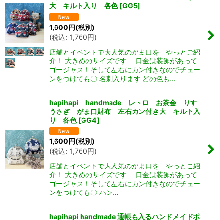
大 キルト入り 各色
[
GG5
]
1,600
円
(税別)
(
税込
:
1,760
円
)
店舗とイベントで大人気のがま口を やっとご紹
介！ 大きめのサイズです 口金は装飾があって
ゴージャス！そして左右にカン付きなのでチェー
ンをつけても〇 名刺入ります どの色も…
hapihapi handmade レトロ お茶会 りす
うさぎ がま口財布 左右カン付き大 キルト入
り 各色
[
GG4
]
1,600
円
(税別)
(
税込
:
1,760
円
)
店舗とイベントで大人気のがま口を やっとご紹
介！ 大きめのサイズです 口金は装飾があって
ゴージャス！そして左右にカン付きなのでチェー
ンをつけても〇 ハン…
hapihapi handmade 通帳も入るハンドメイドポ