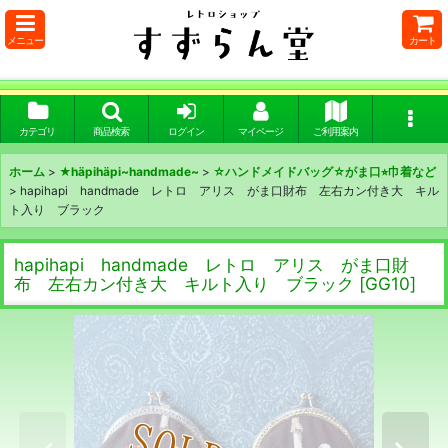
メニュー
カート
カテゴリ
商品検索
ログイン
マイページ
ご利用案内
ホーム
>
★häpihäpi~handmade~
>
☆ハンドメイドバッグ☆がま口⭐︎巾着など
>
hapihapi handmade レトロ アリス がま口財布 左右カン付き大 キル
ト入り ブラック
hapihapi handmade レトロ アリス がま口財
布 左右カン付き大 キルト入り ブラック
[
GG10
]