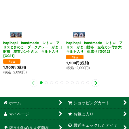
hapihapi handmade レトロ ア
hapihapi handmade レトロ ア
リスときのこ ダークグレー がま口
リス がま口財布 左右カン付き大
財布 左右カン付き大 キルト入り
キルト入り 生成り
[
GG12
]
[
GG11
]
1,900
円
(税別)
1,900
円
(税別)
(
税込
:
2,090
円
)
(
税込
:
2,090
円
)
ホーム
ショッピングカート
マイページ
お気に入り
最近チェックしたアイテ
店長お勧め＆人気商品