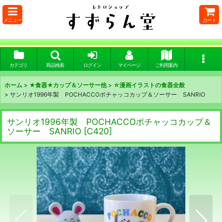
メニュー
カート
カテゴリ
商品検索
ログイン
マイページ
ご利用案内
ホーム
>
★食器★カップ＆ソーサー他
>
☆漫画イラストの食器全般
>
サンリオ1996年製 POCHACCOポチャッコカップ＆ソーサー SANRIO
サンリオ1996年製 POCHACCOポチャッコカップ＆
ソーサー SANRIO
[
C420
]