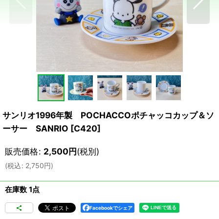
サンリオ1996年製 POCHACCOポチャッコカップ＆ソ
ーサー SANRIO
[
C420
]
販売価格
:
2,500
円
(税別)
(
税込
:
2,750
円
)
在庫数 1点
Facebookでシェア