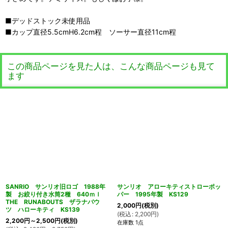
■デッドストック未使用品
■カップ直径5.5cmH6.2cm程 ソーサー直径11cm程
この商品ページを見た人は、こんな商品ページも見て
ます
SANRIO サンリオ旧ロゴ 1988年
サンリオ アローキティストローポッ
製 お絞り付き水筒2種 640ｍｌ
パー 1995年製 KS129
THE RUNABOUTS ザラナバウ
2,000
円
(税別)
ツ ハローキティ KS139
(
税込
:
2,200
円
)
2,200
円
～2,500
円
(税別)
在庫数 1点