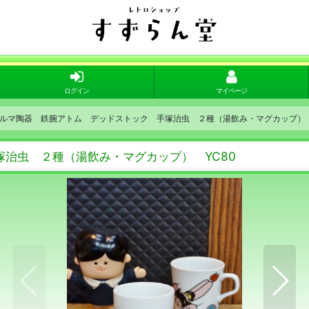
ログイン
マイページ
ルマ陶器 鉄腕アトム デッドストック 手塚治虫 ２種（湯飲み・マグカップ） 
治虫 ２種（湯飲み・マグカップ） YC80