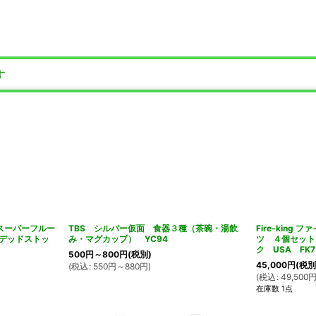
す
グ スーパーフルー
TBS シルバー仮面 食器３種（茶碗・湯飲
Fire-kin
デッドストッ
み・マグカップ） YC94
ツ ４個セット
ク USA FK7
500
円
～800
円
(税別)
45,000
円
(税別
(
税込
:
550
円
～880
円
)
(
税込
:
49,500
在庫数 1点