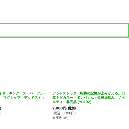
g ファイヤーキング スーパーフルー
デッドストック 昭和の記憶がよみがえる。日
 マグカップ デッドストッ
立キドカラー「ポンパくん」金彩湯飲み ノベ
ルティ 非売品
[
YC102
]
)
2,900
円
(税別)
円
)
(
税込
:
3,190
円
)
在庫数 3点