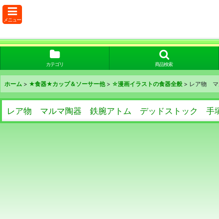
メニュー
カテゴリ
商品検索
ホーム
>
★食器★カップ＆ソーサー他
>
☆漫画イラストの食器全般
>
レア物 マ
レア物 マルマ陶器 鉄腕アトム デッドストック 手塚