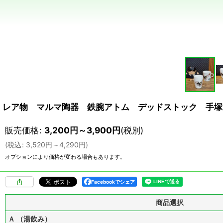
レア物 マルマ陶器 鉄腕アトム デッドストック 手塚
販売価格
:
3,200
円
～3,900
円
(税別)
(
税込
:
3,520
円
～4,290
円
)
オプションにより価格が変わる場合もあります。
Facebookでシェア
商品選択
Ａ （湯飲み）