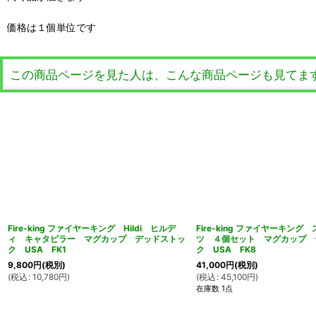
価格は１個単位です
この商品ページを見た人は、こんな商品ページも見てま
Fire-king ファイヤーキング Hildi ヒルデ
Fire-king ファイヤーキン
ィ キャタピラー マグカップ デッドストッ
ツ ４個セット マグカップ 
ク USA FK1
ク USA FK8
9,800
円
(税別)
41,000
円
(税別)
(
税込
:
10,780
円
)
(
税込
:
45,100
円
)
在庫数 1点