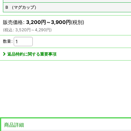
Ｂ （マグカップ）
販売価格
:
3,200
円
～3,900
円
(税別)
(
税込
:
3,520
円
～4,290
円
)
数量
:
返品特約に関する重要事項
商品詳細