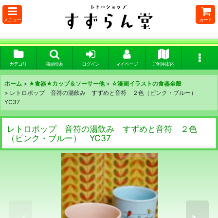
メニュー
カート
カテゴリ
商品検索
ログイン
マイページ
ご利用案内
ホーム
>
★食器★カップ＆ソーサー他
>
☆漫画イラストの食器全般
>
レトロポップ 音符の湯飲み すずめと音符 ２色（ピンク・ブルー）
YC37
レトロポップ 音符の湯飲み すずめと音符 ２色
（ピンク・ブルー） YC37