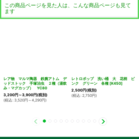
この商品ページを見た人は、こんな商品ページも見て
ます
レア物 マルマ陶器 鉄腕アトム デ
レトロポップ 洗い桶 大 花柄 ピ
ッドストック 手塚治虫 ２種（湯飲
ンク グリーン 各種
[
K450
]
み・マグカップ） YC80
2,500
円
(税別)
3,200
円
～3,900
円
(税別)
(
税込
:
2,750
円
)
(
税込
:
3,520
円
～4,290
円
)