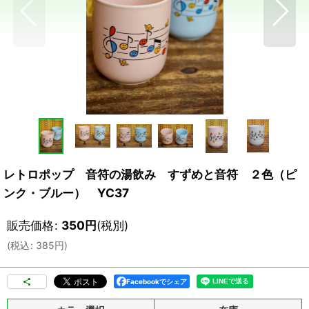
レトロポップ 音符の湯飲み すずめと音符 ２色（ピ
ンク・ブルー） YC37
販売価格
:
350
円
(税別)
(
税込
:
385
円
)
Facebookでシェア