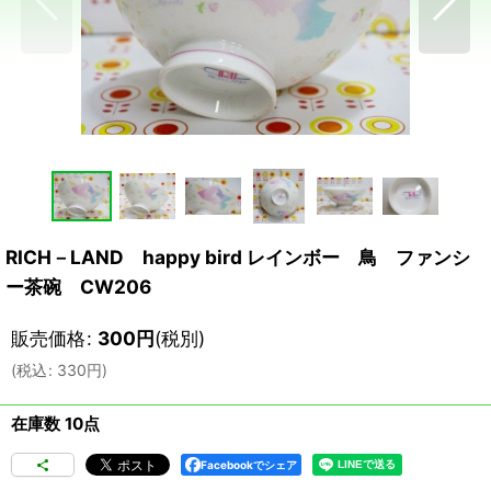
RICH－LAND happy bird レインボー 鳥 ファンシ
ー茶碗 CW206
販売価格
:
300
円
(税別)
(
税込
:
330
円
)
在庫数 10点
Facebookでシェア