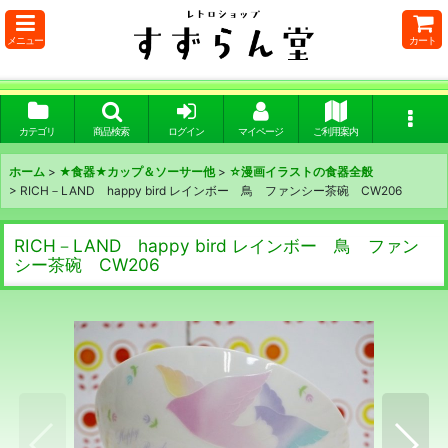
メニュー
カート
カテゴリ
商品検索
ログイン
マイページ
ご利用案内
ホーム
>
★食器★カップ＆ソーサー他
>
☆漫画イラストの食器全般
>
RICH－LAND happy bird レインボー 鳥 ファンシー茶碗 CW206
RICH－LAND happy bird レインボー 鳥 ファン
シー茶碗 CW206