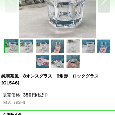
純喫茶風 8オンスグラス 6角形 ロックグラス
[
GL546
]
販売価格
:
350
円
(税別)
(
税込
:
385
円
)
在庫数 6点