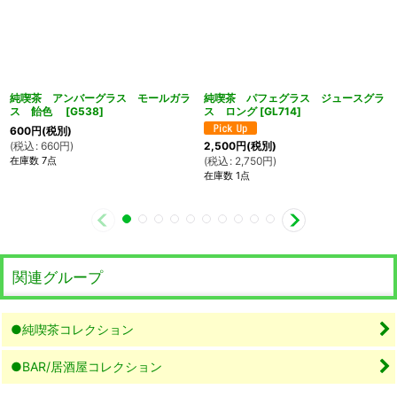
純喫茶 アンバーグラス モールガラ
純喫茶 パフェグラス ジュースグラ
ス 飴色
[
G538
]
ス ロング
[
GL714
]
600
円
(税別)
(
税込
:
660
円
)
2,500
円
(税別)
在庫数 7点
(
税込
:
2,750
円
)
在庫数 1点
関連グループ
●純喫茶コレクション
●BAR/居酒屋コレクション