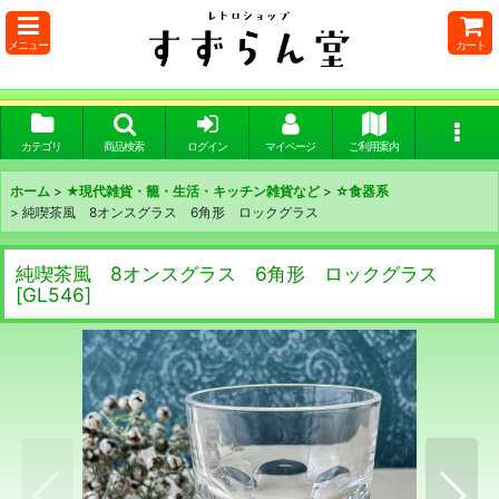
メニュー
カート
カテゴリ
商品検索
ログイン
マイページ
ご利用案内
ホーム
>
★現代雑貨・籠・生活・キッチン雑貨など
>
☆食器系
>
純喫茶風 8オンスグラス 6角形 ロックグラス
純喫茶風 8オンスグラス 6角形 ロックグラス
[
GL546
]