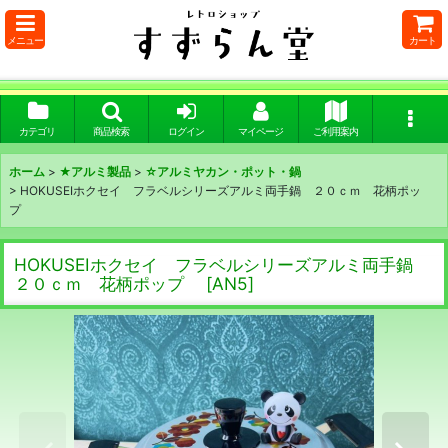
メニュー
カート
カテゴリ
商品検索
ログイン
マイページ
ご利用案内
ホーム
>
★アルミ製品
>
☆アルミヤカン・ポット・鍋
>
HOKUSEIホクセイ フラベルシリーズアルミ両手鍋 ２０ｃｍ 花柄ポッ
プ
HOKUSEIホクセイ フラベルシリーズアルミ両手鍋
２０ｃｍ 花柄ポップ
[
AN5
]