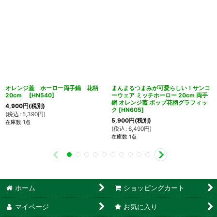
オレンジ蓋 ホーロー両手鍋 花柄
まんまるつまみが可愛らしい！サンコ
20cm
[
HN540
]
ーウェア ミッチホーロー 20cm 両手
鍋 オレンジ蓋 ポップ花柄グラフィッ
4,900
円
(税別)
ク
[
HN605
]
(
税込
:
5,390
円
)
5,900
円
(税別)
在庫数 1点
(
税込
:
6,490
円
)
在庫数 1点
ホーム
ショッピングカート
マイページ
お気に入り