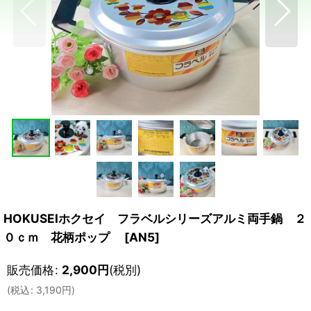
HOKUSEIホクセイ フラベルシリーズアルミ両手鍋 ２
０ｃｍ 花柄ポップ
[
AN5
]
販売価格
:
2,900
円
(税別)
(
税込
:
3,190
円
)