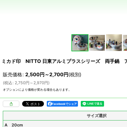
ミカド印 NITTO 日東アルミプラスシリーズ 両手鍋 
販売価格
:
2,500
円
～2,700
円
(税別)
(
税込
:
2,750
円
～2,970
円
)
オプションにより価格が変わる場合もあります。
Facebookでシェア
サイズ選択
A 20cm