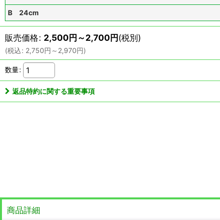
B 24cm
販売価格
:
2,500
円
～2,700
円
(税別)
(
税込
:
2,750
円
～2,970
円
)
数量
:
返品特約に関する重要事項
商品詳細