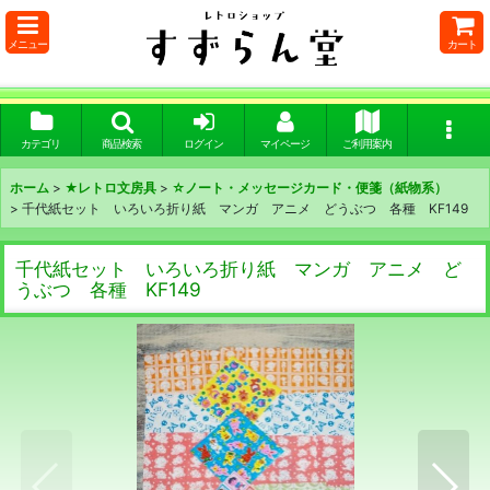
メニュー
カート
カテゴリ
商品検索
ログイン
マイページ
ご利用案内
ホーム
>
★レトロ文房具
>
☆ノート・メッセージカード・便箋（紙物系）
>
千代紙セット いろいろ折り紙 マンガ アニメ どうぶつ 各種 KF149
千代紙セット いろいろ折り紙 マンガ アニメ ど
うぶつ 各種 KF149