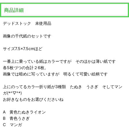
商品詳細
デッドストック 未使用品
画像の千代紙のセットです
サイズ7.5×7.5cmほど
一番上に乗っている紙はカラーですが そのほかは薄い紙です
各5枚づつの合計２6枚。
画像では暗めに写っていますが 明るくて可愛い絵柄です
上にのってるカラ―折り紙が3種類 たぬき うさぎ そしてマン
ガ(*^▽^*)
お好きなものをお選びくださいね
A 黄色たぬきライオン
B 青色うさぎ
C マンガ