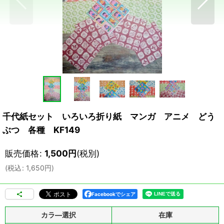
千代紙セット いろいろ折り紙 マンガ アニメ どう
ぶつ 各種 KF149
販売価格
:
1,500
円
(税別)
(
税込
:
1,650
円
)
Facebookでシェア
カラ―選択
在庫