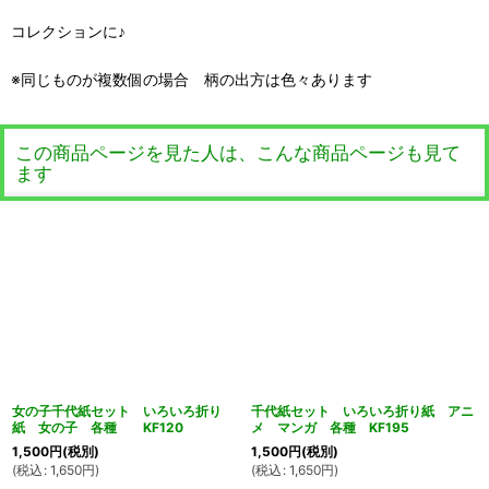
コレクションに♪
※同じものが複数個の場合 柄の出方は色々あります
この商品ページを見た人は、こんな商品ページも見て
ます
女の子千代紙セット いろいろ折り
千代紙セット いろいろ折り紙 アニ
紙 女の子 各種 KF120
メ マンガ 各種 KF195
1,500
円
(税別)
1,500
円
(税別)
(
税込
:
1,650
円
)
(
税込
:
1,650
円
)