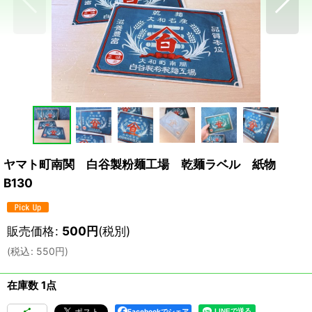
ヤマト町南関 白谷製粉麺工場 乾麺ラベル 紙物
B130
販売価格
:
500
円
(税別)
(
税込
:
550
円
)
在庫数 1点
Facebookでシェア