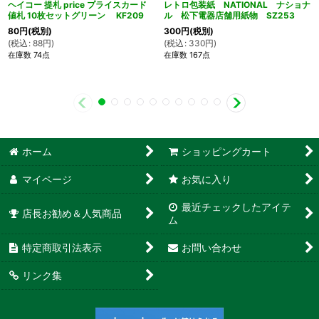
ヘイコー 提札 price プライスカード
レトロ包装紙 NATIONAL ナショナ
値札 10枚セットグリーン KF209
ル 松下電器店舗用紙物 SZ253
80
円
(税別)
300
円
(税別)
(
税込
:
88
円
)
(
税込
:
330
円
)
在庫数 74点
在庫数 167点
ホーム
ショッピングカート
マイページ
お気に入り
最近チェックしたアイテ
店長お勧め＆人気商品
ム
特定商取引法表示
お問い合わせ
リンク集