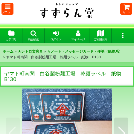
メニュー
カート
カテゴリ
商品検索
ログイン
マイページ
ご利用案内
ホーム
>
★レトロ文房具
>
☆ノート・メッセージカード・便箋（紙物系）
>
ヤマト町南関 白谷製粉麺工場 乾麺ラベル 紙物 B130
ヤマト町南関 白谷製粉麺工場 乾麺ラベル 紙物
B130