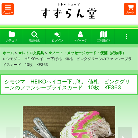
メニュー
カート
カテゴリ
商品検索
ログイン
マイページ
ご利用案内
ホーム
>
★レトロ文房具
>
☆ノート・メッセージカード・便箋（紙物系）
>
シモジマ HEIKOヘイコー下げ札 値札 ピンクグリーンのファンシープラ
イスカード 10枚 KF363
シモジマ HEIKOヘイコー下げ札 値札 ピンクグリ
ーンのファンシープライスカード 10枚 KF363