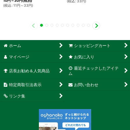
10
円
～30
円
(税別)
(
税込
:
33
円
)
(
税込
:
11
円
～33
円
)
ホーム
ショッピングカート
マイページ
お気に入り
最近チェックしたアイテ
店長お勧め＆人気商品
ム
特定商取引法表示
お問い合わせ
リンク集