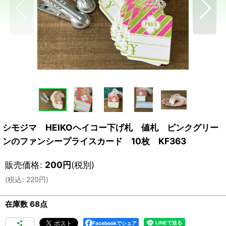
シモジマ HEIKOヘイコー下げ札 値札 ピンクグリー
ンのファンシープライスカード 10枚 KF363
販売価格
:
200
円
(税別)
(
税込
:
220
円
)
在庫数 68点
Facebookでシェア