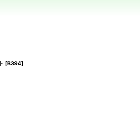
ト
[
B394
]