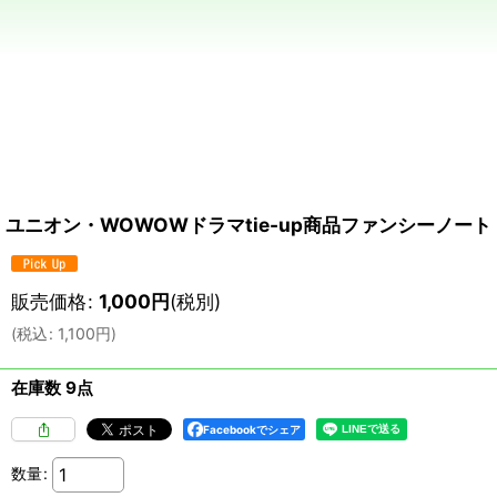
ユニオン・WOWOWドラマtie-up商品ファンシーノート dust 
販売価格
:
1,000
円
(税別)
(
税込
:
1,100
円
)
在庫数 9点
Facebookでシェア
数量
: