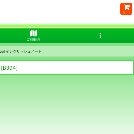
カート
ご利用案内
school イングリッシュノート
[
B394
]