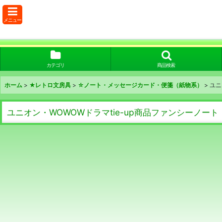
メニュー
カテゴリ
商品検索
ホーム
>
★レトロ文房具
>
☆ノート・メッセージカード・便箋（紙物系）
>
ユニ
ユニオン・WOWOWドラマtie-up商品ファンシーノート dust 