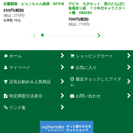
佐藤製薬 ピョンちゃん紙袋 KF318
デビカ 七夕セット 昔のたなばた
短冊折り紙 ７０年代キャラクター
250
円
(税別)
４種 OM292
(
税込
:
275
円
)
700
円
(税別)
在庫数 19点
(
税込
:
770
円
)
ホーム
ショッピングカート
マイページ
お気に入り
最近チェックしたアイテ
店長お勧め＆人気商品
ム
特定商取引法表示
お問い合わせ
リンク集