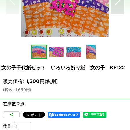
女の子千代紙セット いろいろ折り紙 女の子 KF122
販売価格
:
1,500
円
(税別)
(
税込
:
1,650
円
)
在庫数 2点
Facebookでシェア
数量
: