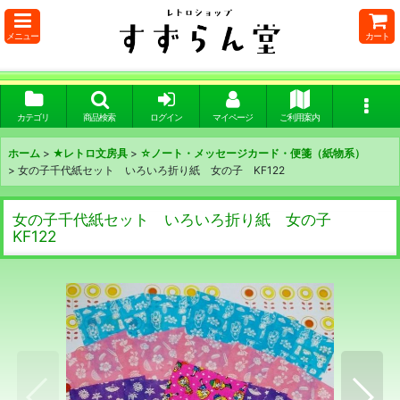
メニュー
カート
カテゴリ
商品検索
ログイン
マイページ
ご利用案内
ホーム
>
★レトロ文房具
>
☆ノート・メッセージカード・便箋（紙物系）
>
女の子千代紙セット いろいろ折り紙 女の子 KF122
女の子千代紙セット いろいろ折り紙 女の子
KF122