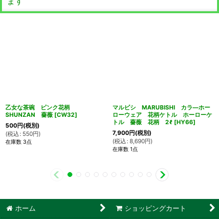
ます
乙女な茶碗 ピンク花柄
マルビシ MARUBISHI カラ―ホー
SHUNZAN 薔薇
[
CW32
]
ローウェア 花柄ケトル ホーローケ
トル 薔薇 花柄 2ℓ
[
HY66
]
500
円
(税別)
7,900
円
(税別)
(
税込
:
550
円
)
(
税込
:
8,690
円
)
在庫数 3点
在庫数 1点
ホーム
ショッピングカート