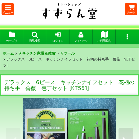
メニュー
カート
カテゴリ
商品検索
ログイン
マイページ
ご利用案内
ホーム
>
★キッチン家電＆雑貨
>
☆ツール
>
デラックス 6ピース キッチンナイフセット 花柄の持ち手 薔薇 包丁セ
ット
デラックス 6ピース キッチンナイフセット 花柄の
持ち手 薔薇 包丁セット
[
KT551
]