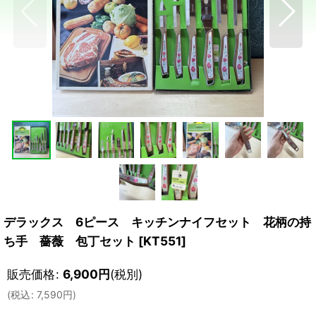
デラックス 6ピース キッチンナイフセット 花柄の持
ち手 薔薇 包丁セット
[
KT551
]
販売価格
:
6,900
円
(税別)
(
税込
:
7,590
円
)