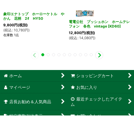
象印エナトップ ホーローケトル や
かん 花柄 2ℓ HY50
電電公社 プッシュホン ホームテレ
9,800
円
(税別)
フォン 各色 vintage
[
KD60
]
(
税込
:
10,780
円
)
12,800
円
(税別)
在庫数 1点
(
税込
:
14,080
円
)
ホーム
ショッピングカート
マイページ
お気に入り
最近チェックしたアイテ
店長お勧め＆人気商品
ム
特定商取引法表示
お問い合わせ
リンク集