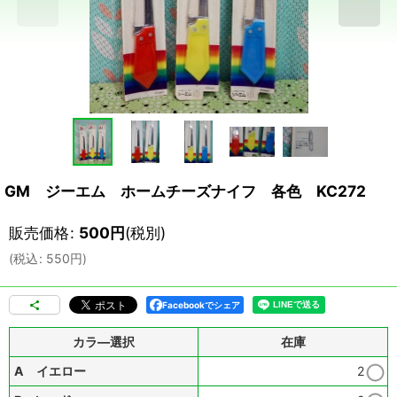
GM ジーエム ホームチーズナイフ 各色 KC272
販売価格
:
500
円
(税別)
(
税込
:
550
円
)
Facebookでシェア
カラ―選択
在庫
A イエロー
2