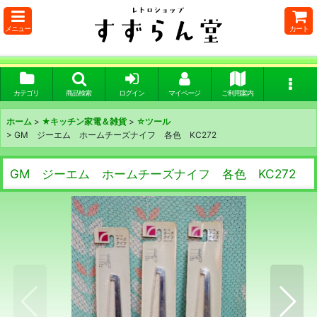
メニュー
カート
カテゴリ
商品検索
ログイン
マイページ
ご利用案内
ホーム
>
★キッチン家電＆雑貨
>
☆ツール
>
GM ジーエム ホームチーズナイフ 各色 KC272
GM ジーエム ホームチーズナイフ 各色 KC272