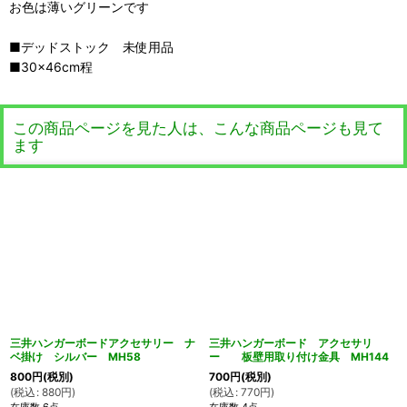
お色は薄いグリーンです
■デッドストック 未使用品
■30×46cm程
この商品ページを見た人は、こんな商品ページも見て
ます
三井ハンガーボードアクセサリー ナ
三井ハンガーボード アクセサリ
ベ掛け シルバー MH58
ー 板壁用取り付け金具 MH144
800
円
(税別)
700
円
(税別)
(
税込
:
880
円
)
(
税込
:
770
円
)